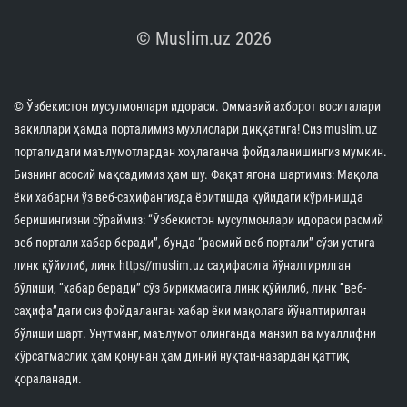
© Muslim.uz 2026
© Ўзбекистон мусулмонлари идораси. Оммавий ахборот воситалари
вакиллари ҳамда порталимиз мухлислари диққатига! Сиз muslim.uz
порталидаги маълумотлардан хоҳлаганча фойдаланишингиз мумкин.
Бизнинг асосий мақсадимиз ҳам шу. Фақат ягона шартимиз: Мақола
ёки хабарни ўз веб-саҳифангизда ёритишда қуйидаги кўринишда
беришингизни сўраймиз: “Ўзбекистон мусулмонлари идораси расмий
веб-портали хабар беради”, бунда “расмий веб-портали” сўзи устига
линк қўйилиб, линк https//muslim.uz саҳифасига йўналтирилган
бўлиши, “хабар беради” сўз бирикмасига линк қўйилиб, линк “веб-
саҳифа”даги сиз фойдаланган хабар ёки мақолага йўналтирилган
бўлиши шарт. Унутманг, маълумот олинганда манзил ва муаллифни
кўрсатмаслик ҳам қонунан ҳам диний нуқтаи-назардан қаттиқ
қораланади.