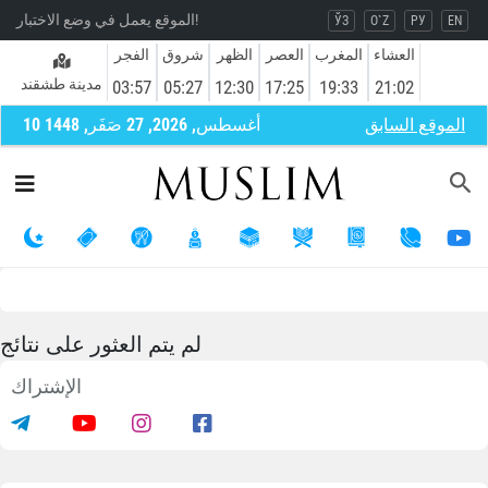
الموقع يعمل في وضع الاختبار!
ЎЗ
O`Z
РУ
EN
العشاء
المغرب
العصر
الظهر
شروق
الفجر
مدينة طشقند
03:57
05:27
12:30
17:25
19:33
21:02
الموقع السابق
10 أغسطس, 2026, 27 صَفَر, 1448
لم يتم العثور على نتائج
الإشتراك