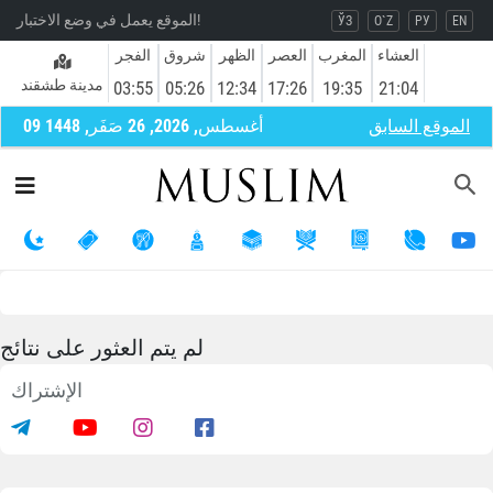
الموقع يعمل في وضع الاختبار!
ЎЗ
O`Z
РУ
EN
العشاء
المغرب
العصر
الظهر
شروق
الفجر
مدينة طشقند
03:55
05:26
12:34
17:26
19:35
21:04
الموقع السابق
09 أغسطس, 2026, 26 صَفَر, 1448
لم يتم العثور على نتائج
الإشتراك