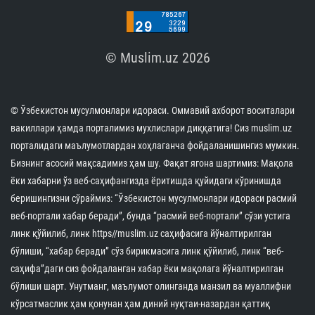
© Muslim.uz 2026
© Ўзбекистон мусулмонлари идораси. Оммавий ахборот воситалари
вакиллари ҳамда порталимиз мухлислари диққатига! Сиз muslim.uz
порталидаги маълумотлардан хоҳлаганча фойдаланишингиз мумкин.
Бизнинг асосий мақсадимиз ҳам шу. Фақат ягона шартимиз: Мақола
ёки хабарни ўз веб-саҳифангизда ёритишда қуйидаги кўринишда
беришингизни сўраймиз: “Ўзбекистон мусулмонлари идораси расмий
веб-портали хабар беради”, бунда “расмий веб-портали” сўзи устига
линк қўйилиб, линк https//muslim.uz саҳифасига йўналтирилган
бўлиши, “хабар беради” сўз бирикмасига линк қўйилиб, линк “веб-
саҳифа”даги сиз фойдаланган хабар ёки мақолага йўналтирилган
бўлиши шарт. Унутманг, маълумот олинганда манзил ва муаллифни
кўрсатмаслик ҳам қонунан ҳам диний нуқтаи-назардан қаттиқ