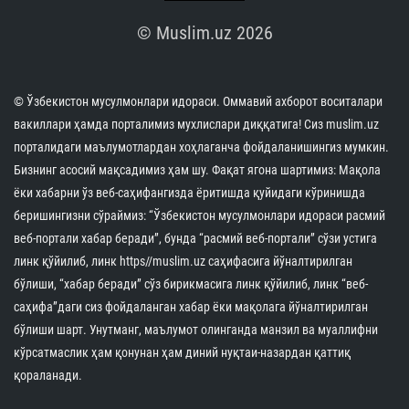
© Muslim.uz 2026
© Ўзбекистон мусулмонлари идораси. Оммавий ахборот воситалари
вакиллари ҳамда порталимиз мухлислари диққатига! Сиз muslim.uz
порталидаги маълумотлардан хоҳлаганча фойдаланишингиз мумкин.
Бизнинг асосий мақсадимиз ҳам шу. Фақат ягона шартимиз: Мақола
ёки хабарни ўз веб-саҳифангизда ёритишда қуйидаги кўринишда
беришингизни сўраймиз: “Ўзбекистон мусулмонлари идораси расмий
веб-портали хабар беради”, бунда “расмий веб-портали” сўзи устига
линк қўйилиб, линк https//muslim.uz саҳифасига йўналтирилган
бўлиши, “хабар беради” сўз бирикмасига линк қўйилиб, линк “веб-
саҳифа”даги сиз фойдаланган хабар ёки мақолага йўналтирилган
бўлиши шарт. Унутманг, маълумот олинганда манзил ва муаллифни
кўрсатмаслик ҳам қонунан ҳам диний нуқтаи-назардан қаттиқ
қораланади.