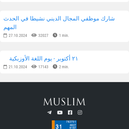
شارك موظفي المجال الديني نشيطا في الحدث
المهم
27.10.2024
32027
1 min.
٢١ أكتوبر - يوم اللغة الأوزبكية
21.10.2024
17143
2 min.