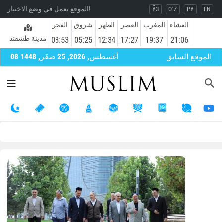
الموقع يعمل في وضع الاختبار!
ЎЗ
O`Z
РУ
EN
العشاء
المغرب
العصر
الظهر
شروق
الفجر
مدينة طشقند
03:53
05:25
12:34
17:27
19:37
21:06
الموقع السابق
08 أغسطس, 2026, 25 صَفَر, 1448