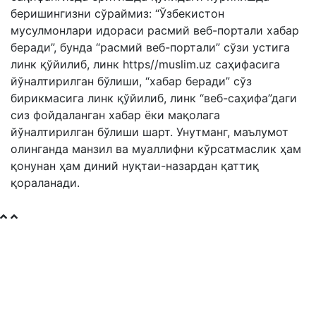
беришингизни сўраймиз: “Ўзбекистон
мусулмонлари идораси расмий веб-портали хабар
беради”, бунда “расмий веб-портали” сўзи устига
линк қўйилиб, линк https//muslim.uz саҳифасига
йўналтирилган бўлиши, “хабар беради” сўз
бирикмасига линк қўйилиб, линк “веб-саҳифа”даги
сиз фойдаланган хабар ёки мақолага
йўналтирилган бўлиши шарт. Унутманг, маълумот
олинганда манзил ва муаллифни кўрсатмаслик ҳам
қонунан ҳам диний нуқтаи-назардан қаттиқ
қораланади.