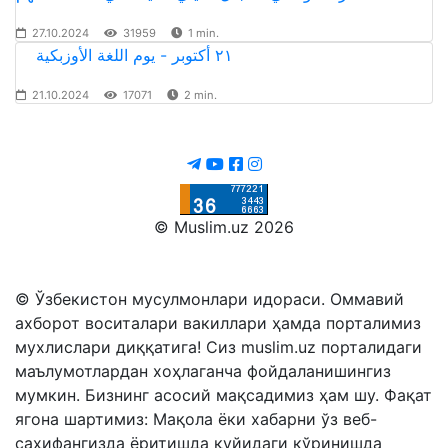
27.10.2024
31959
1 min.
٢١ أكتوبر - يوم اللغة الأوزبكية
21.10.2024
17071
2 min.
© Muslim.uz 2026
© Ўзбекистон мусулмонлари идораси. Оммавий
ахборот воситалари вакиллари ҳамда порталимиз
мухлислари диққатига! Сиз muslim.uz порталидаги
маълумотлардан хоҳлаганча фойдаланишингиз
мумкин. Бизнинг асосий мақсадимиз ҳам шу. Фақат
ягона шартимиз: Мақола ёки хабарни ўз веб-
саҳифангизда ёритишда қуйидаги кўринишда