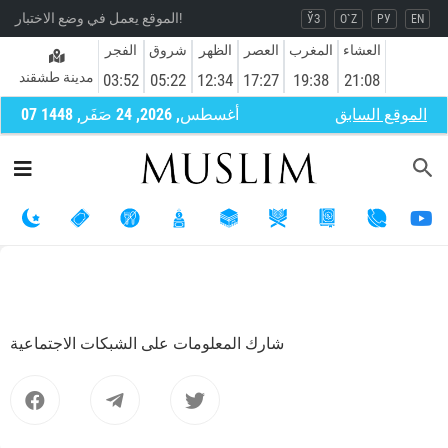
الموقع يعمل في وضع الاختبار!
ЎЗ
O`Z
РУ
EN
العشاء
المغرب
العصر
الظهر
شروق
الفجر
مدينة طشقند
03:52
05:22
12:34
17:27
19:38
21:08
الموقع السابق
07 أغسطس, 2026, 24 صَفَر, 1448
شارك المعلومات على الشبكات الاجتماعية