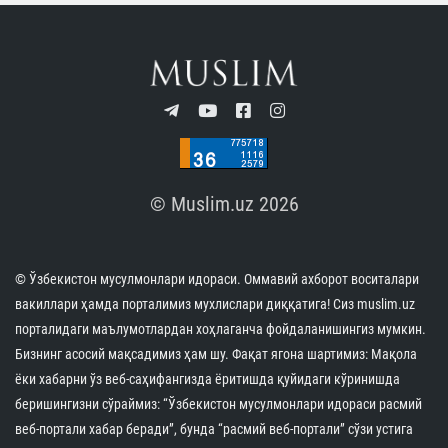
© Muslim.uz 2026
© Ўзбекистон мусулмонлари идораси. Оммавий ахборот воситалари
вакиллари ҳамда порталимиз мухлислари диққатига! Сиз muslim.uz
порталидаги маълумотлардан хоҳлаганча фойдаланишингиз мумкин.
Бизнинг асосий мақсадимиз ҳам шу. Фақат ягона шартимиз: Мақола
ёки хабарни ўз веб-саҳифангизда ёритишда қуйидаги кўринишда
беришингизни сўраймиз: “Ўзбекистон мусулмонлари идораси расмий
веб-портали хабар беради”, бунда “расмий веб-портали” сўзи устига