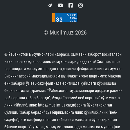
© Muslim.uz 2026
© Ўзбекистон мусулмонлари идораси. Оммавий ахборот воситалари
вакиллари ҳамда порталимиз мухлислари диққатига! Сиз muslim.uz
порталидаги маълумотлардан хоҳлаганча фойдаланишингиз мумкин.
Бизнинг асосий мақсадимиз ҳам шу. Фақат ягона шартимиз: Мақола
ёки хабарни ўз веб-саҳифангизда ёритишда қуйидаги кўринишда
беришингизни сўраймиз: “Ўзбекистон мусулмонлари идораси расмий
веб-портали хабар беради”, бунда “расмий веб-портали” сўзи устига
линк қўйилиб, линк https//muslim.uz саҳифасига йўналтирилган
бўлиши, “хабар беради” сўз бирикмасига линк қўйилиб, линк “веб-
саҳифа”даги сиз фойдаланган хабар ёки мақолага йўналтирилган
бўлиши шарт. Унутманг, маълумот олинганда манзил ва муаллифни