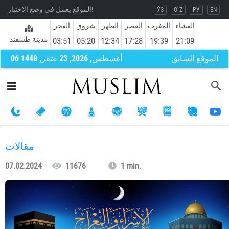
الموقع يعمل في وضع الاختبار!
ЎЗ
O`Z
РУ
EN
العشاء
المغرب
العصر
الظهر
شروق
الفجر
مدينة طشقند
03:51
05:20
12:34
17:28
19:39
21:09
الموقع السابق
06 أغسطس, 2026, 23 صَفَر, 1448
مقالات
07.02.2024
11676
1 min.