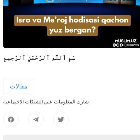
سْمِ ٱللَّٰهِ ٱلرَّحْمَٰنِ ٱلرَّحِيمِ
مقالات
شارك المعلومات على الشبكات الاجتماعية