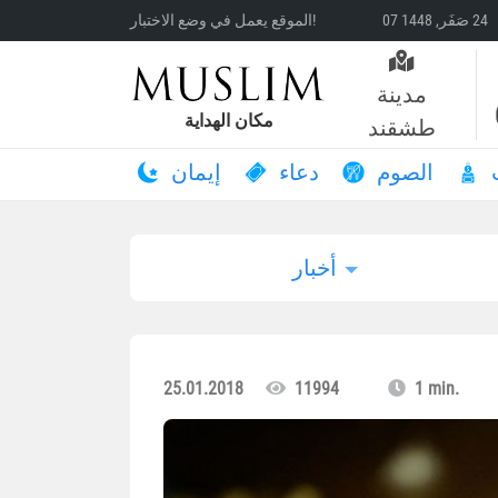
الموقع يعمل في وضع الاختبار!
مدينة
مكان الهداية
طشقند
الصوم
دعاء
إيمان
أخبار
25.01.2018
11994
1 min.