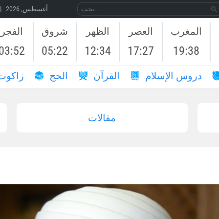
07 أغسطس, 2026 | 24 صَفَر, 1448
المغرب
العصر
الظهر
شروق
الفجر
03:52
05:22
12:34
17:27
19:38
دروس الإسلام
القرآن
الحج
زاكوت
مقالات