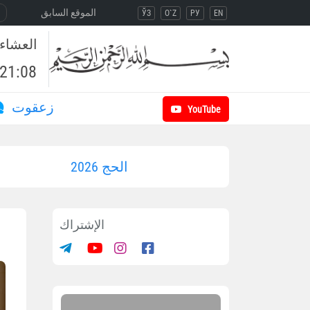
الموقع السابق
ЎЗ
O`Z
РУ
EN
العشاء
21:08
زعقوت
YouTube
الحج 2026
الإشتراك