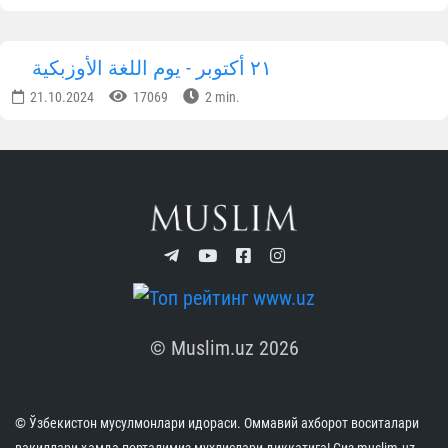
٢١ أكتوبر - يوم اللغة الأوزبكية
21.10.2024
17069
2 min.
© Muslim.uz 2026
© Ўзбекистон мусулмонлари идораси. Оммавий ахборот воситалари