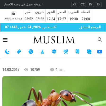
الموقع يعمل في وضع الاختبار!
ЎЗ
O`Z
РУ
EN
العشاء
المغرب
العصر
الظهر
شروق
الفجر
مدينة طشقند
03:52
05:22
12:34
17:27
19:38
21:08
الموقع السابق
07 أغسطس, 2026, 24 صَفَر, 1448
14.03.2017
10759
1 min.