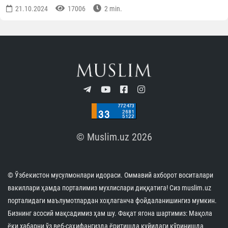
21.10.2024
17006
2 min.
© Muslim.uz 2026
© Ўзбекистон мусулмонлари идораси. Оммавий ахборот воситалари
вакиллари ҳамда порталимиз мухлислари диққатига! Сиз muslim.uz
порталидаги маълумотлардан хоҳлаганча фойдаланишингиз мумкин.
Бизнинг асосий мақсадимиз ҳам шу. Фақат ягона шартимиз: Мақола
ёки хабарни ўз веб-саҳифангизда ёритишда қуйидаги кўринишда