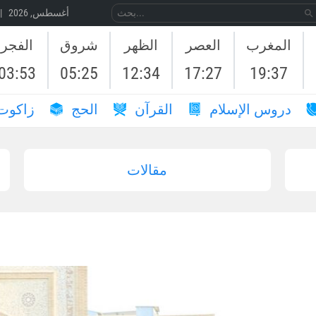
08 أغسطس, 2026 | 25 صَفَر, 1448
المغرب
العصر
الظهر
شروق
الفجر
03:53
05:25
12:34
17:27
19:37
دروس الإسلام
القرآن
الحج
زاكوت
مقالات