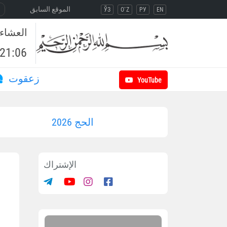
الموقع السابق
ЎЗ
O`Z
РУ
EN
العشاء
21:06
زعقوت
YouTube
الحج 2026
الإشتراك