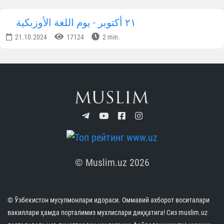
٢١ أكتوبر - يوم اللغة الأوزبكية
21.10.2024
17124
2 min.
© Muslim.uz 2026
© Ўзбекистон мусулмонлари идораси. Оммавий ахборот воситалари
вакиллари ҳамда порталимиз мухлислари диққатига! Сиз muslim.uz