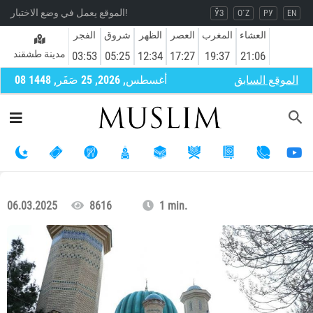
الموقع يعمل في وضع الاختبار!
ЎЗ
O`Z
РУ
EN
العشاء
المغرب
العصر
الظهر
شروق
الفجر
مدينة طشقند
03:53
05:25
12:34
17:27
19:37
21:06
الموقع السابق
08 أغسطس, 2026, 25 صَفَر, 1448
06.03.2025
8616
1 min.