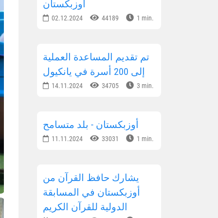
أوزبكستان
02.12.2024
44189
1 min.
تم تقديم المساعدة العملية
إلى 200 أسرة في يانكيول
14.11.2024
34705
3 min.
أوزبكستان - بلد متسامح
11.11.2024
33031
1 min.
يشارك حافظ القرآن من
أوزبكستان في المسابقة
الدولية للقرآن الكريم