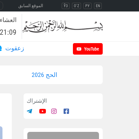
الموقع السابق
ЎЗ
O`Z
РУ
EN
العشاء
21:09
زعقوت
YouTube
الحج 2026
الإشتراك