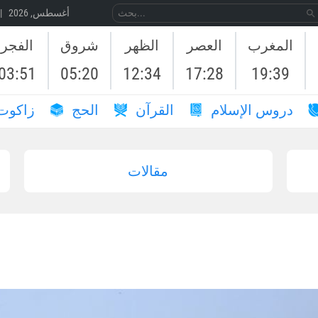
06 أغسطس, 2026 | 23 صَفَر, 1448
المغرب
العصر
الظهر
شروق
الفجر
03:51
05:20
12:34
17:28
19:39
دروس الإسلام
القرآن
الحج
زاكوت
مقالات