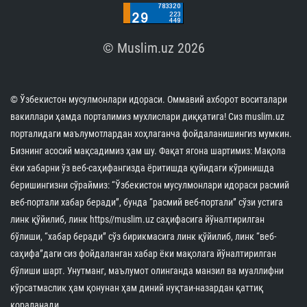
© Muslim.uz 2026
© Ўзбекистон мусулмонлари идораси. Оммавий ахборот воситалари
вакиллари ҳамда порталимиз мухлислари диққатига! Сиз muslim.uz
порталидаги маълумотлардан хоҳлаганча фойдаланишингиз мумкин.
Бизнинг асосий мақсадимиз ҳам шу. Фақат ягона шартимиз: Мақола
ёки хабарни ўз веб-саҳифангизда ёритишда қуйидаги кўринишда
беришингизни сўраймиз: “Ўзбекистон мусулмонлари идораси расмий
веб-портали хабар беради”, бунда “расмий веб-портали” сўзи устига
линк қўйилиб, линк https//muslim.uz саҳифасига йўналтирилган
бўлиши, “хабар беради” сўз бирикмасига линк қўйилиб, линк “веб-
саҳифа”даги сиз фойдаланган хабар ёки мақолага йўналтирилган
бўлиши шарт. Унутманг, маълумот олинганда манзил ва муаллифни
кўрсатмаслик ҳам қонунан ҳам диний нуқтаи-назардан қаттиқ
қораланади.