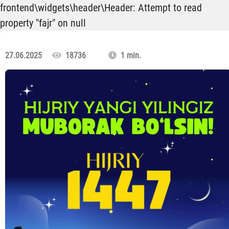
frontend\widgets\header\Header: Attempt to read
property "fajr" on null
27.06.2025
18736
1 min.