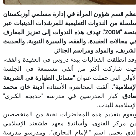
نظم قسم شؤون المرأة في إدارة مسلمي أوزبكستان
لسلة من الندوات التعليمية للمرشدات الدينيات عبر
منصة "ZOOM". تهدف هذه الندوات إلى تعزيز المعارف
ي مجالات العقيدة، والفقه، والسيرة النبوية، والحديث
لشريف، والمولد ومراسم الجنائز.
قد انطلقت الفعاليات ببدء دروس في العقيدة والفقه،
يث شاركت أكثر من ألفي مستمعة في الجلسة
لأولى التي حملت عنوان
"مسائل الطهارة في الشريعة
لإسلامية"
. ألقت المحاضرة الأستاذة
أدينة خان محمد
ادق
، كبار المدرسين في مدرسة "خديجة الكبرى"
لإسلامية للبنات.
يقوم بتقديم هذه المحاضرات نخبة من المتخصصين
ن مركز الفتوى، وأساتذة معهد طشقند الإسلامي
لذي يحمل اسم "الإمام البخاري"، ومدرسو مدرسة