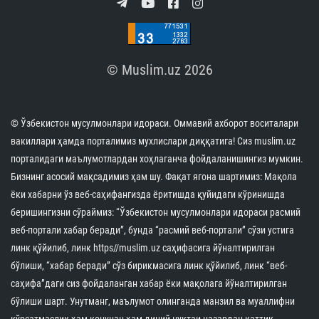
الدولية للقرآن الكريم
05.11.2024
27903
1 min.
تتم الأنشطة التعليمية بمشاركة الحجاج بشكل فعال
(صورة+)
31.10.2024
26863
2 min.
!الشيخ نورالدين خالق نظر: من المهم حماية الحياة
والعقل والنسل في الوقاية من الأمراض الوراثية
30.10.2024
36084
1 min.
تمت زيادة خبرات المحامين في نظام الإدارة الدينية
30.10.2024
31565
1 min.