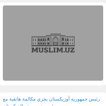
نظم قسم شؤون المرأة في إدارة مسلمي أوزبكستان
لسلة من الندوات التعليمية للمرشدات الدينيات عبر
منصة "ZOOM". تهدف هذه الندوات إلى تعزيز المعارف
ي مجالات العقيدة، والفقه، والسيرة النبوية، والحديث
لشريف، والمولد ومراسم الجنائز.
قد انطلقت الفعاليات ببدء دروس في العقيدة والفقه،
يث شاركت أكثر من ألفي مستمعة في الجلسة
لأولى التي حملت عنوان
"مسائل الطهارة في الشريعة
لإسلامية"
. ألقت المحاضرة الأستاذة
أدينة خان محمد
ادق
، كبار المدرسين في مدرسة "خديجة الكبرى"
لإسلامية للبنات.
يقوم بتقديم هذه المحاضرات نخبة من المتخصصين
ن مركز الفتوى، وأساتذة معهد طشقند الإسلامي
لذي يحمل اسم "الإمام البخاري"، ومدرسو مدرسة