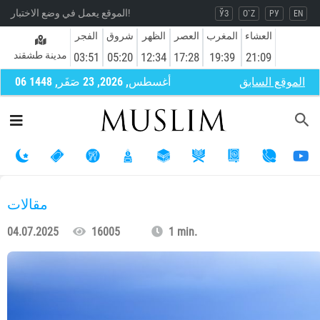
الموقع يعمل في وضع الاختبار!
ЎЗ
O`Z
РУ
EN
العشاء
المغرب
العصر
الظهر
شروق
الفجر
مدينة طشقند
03:51
05:20
12:34
17:28
19:39
21:09
الموقع السابق
06 أغسطس, 2026, 23 صَفَر, 1448
مقالات
04.07.2025
16005
1 min.