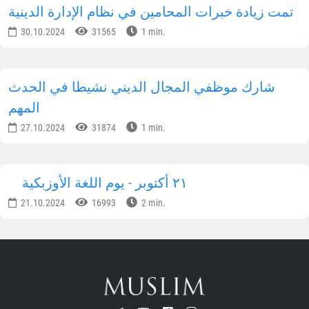
المجتمع البريطاني يهتم بالإصلاحات الدينية في
أوزبكستان
02.12.2024
44189
1 min.
تم تقديم المساعدة العملية إلى 200 أسرة في
يانكيول
14.11.2024
34705
3 min.
أوزبكستان - بلد متسامح
11.11.2024
33031
1 min.
يشارك حافظ القرآن من أوزبكستان في المسابقة