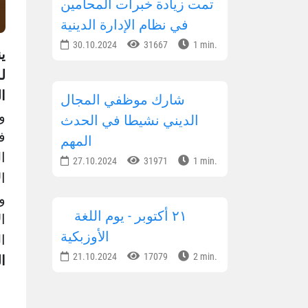
تمت زيادة خبرات المحامين
في نظام الإدارة الدينية
30.10.2024
31667
1 min.
ي
ا
شارك موظفي المجال
و
الديني نشيطا في الحدث
ف
المهم
ا
27.10.2024
31971
1 min.
ال
و
٢١ أكتوبر - يوم اللغة
ا
الأوزبكية
ا
21.10.2024
17079
2 min.
ا