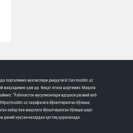
да порталимиз мухлислари диққатига! Сиз muslim.uz
й мақсадимиз ҳам шу. Фақат ягона шартимиз: Мақола
аймиз: “Ўзбекистон мусулмонлари идораси расмий веб-
 https//muslim.uz саҳифасига йўналтирилган бўлиши,
нган хабар ёки мақолага йўналтирилган бўлиши шарт.
м диний нуқтаи-назардан қаттиқ қораланади.