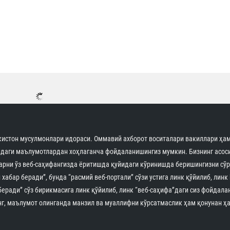
истон мусулмонлари идораси. Оммавий ахборот воситалари вакиллари ҳам
идаги маълумотлардан хоҳлаганча фойдаланишингиз мумкин. Бизнинг асоси
арни ўз веб-саҳифангизда ёритишда қуйидаги кўринишда беришингизни сўр
 хабар беради”, бунда “расмий веб-портали” сўзи устига линк қўйилиб, линк
беради” сўз бирикмасига линк қўйилиб, линк “веб-саҳифа”даги сиз фойдала
г, маълумот олинганда манзил ва муаллифни кўрсатмаслик ҳам қонунан ҳа