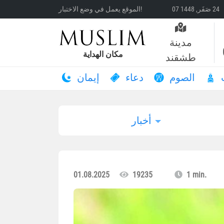
الموقع يعمل في وضع الاختبار!
مدينة
مكان الهداية
طشقند
الصوم
دعاء
إيمان
أخبار
01.08.2025
19235
1 min.