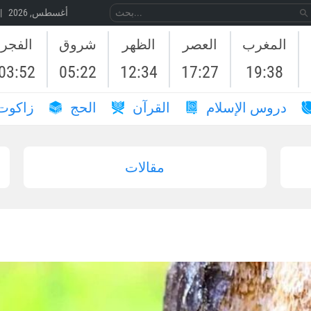
07 أغسطس, 2026 | 24 صَفَر, 1448
المغرب
العصر
الظهر
شروق
الفجر
03:52
05:22
12:34
17:27
19:38
دروس الإسلام
القرآن
الحج
زاكوت
مقالات