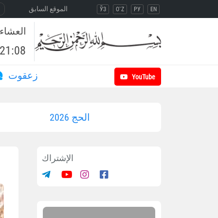
الموقع السابق
ЎЗ
O`Z
РУ
EN
العشاء
21:08
زعقوت
YouTube
الحج 2026
الإشتراك