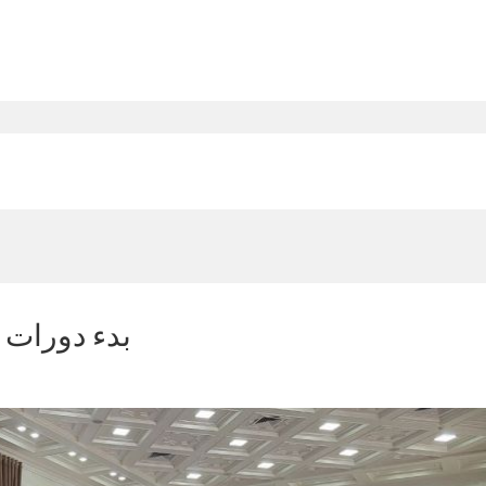
بدء دورات ت