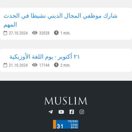
أوزبكستان
02.12.2024
44496
1 min.
تم تقديم المساعدة العملية إلى 200 أسرة في
يانكيول
14.11.2024
34918
3 min.
أوزبكستان - بلد متسامح
11.11.2024
33263
1 min.
يشارك حافظ القرآن من أوزبكستان في المسابقة
الدولية للقرآن الكريم
05.11.2024
28089
1 min.