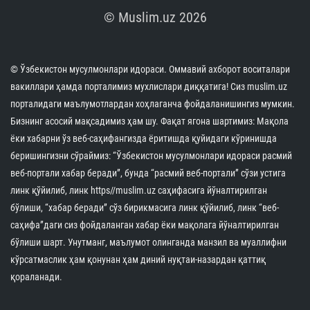
تتم الأنشطة التعليمية بمشاركة الحجاج بشكل فعال
(صورة+)
31.10.2024
27030
2 min.
!الشيخ نورالدين خالق نظر: من المهم حماية الحياة
والعقل والنسل في الوقاية من الأمراض الوراثية
30.10.2024
36267
1 min.
تمت زيادة خبرات المحامين في نظام الإدارة الدينية
30.10.2024
31736
1 min.
شارك موظفي المجال الديني نشيطا في الحدث