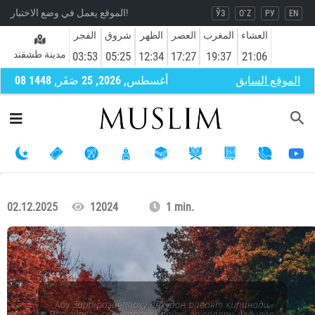
الموقع يعمل في وضع الاختبار!
ЎЗ
O`Z
РУ
EN
العشاء
المغرب
العصر
الظهر
شروق
الفجر
مدينة طشقند
03:53
05:25
12:34
17:27
19:37
21:06
الموقع السابق
08 أغسطس, 2026, 25 صَفَر, 1448
02.12.2025
12024
1 min.