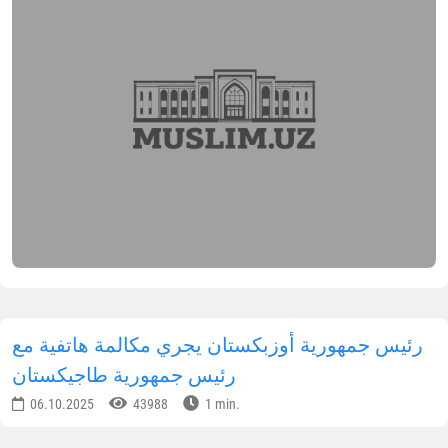
لسلة من الندوات التعليمية للمرشدات الدينيات عبر
منصة "ZOOM". تهدف هذه الندوات إلى تعزيز المعارف
ي مجالات العقيدة، والفقه، والسيرة النبوية، والحديث
لشريف، والمولد ومراسم الجنائز.
قد انطلقت الفعاليات ببدء دروس في العقيدة والفقه،
يث شاركت أكثر من ألفي مستمعة في الجلسة
لأولى التي حملت عنوان
"مسائل الطهارة في الشريعة
لإسلامية"
. ألقت المحاضرة الأستاذة
أدينة خان محمد
ادق
، كبار المدرسين في مدرسة "خديجة الكبرى"
لإسلامية للبنات.
يقوم بتقديم هذه المحاضرات نخبة من المتخصصين
ن مركز الفتوى، وأساتذة معهد طشقند الإسلامي
لذي يحمل اسم "الإمام البخاري"، ومدرسو مدرسة
خديجة الكبرى" الإسلامية للتعليم المتوسط الخاص.
لمكتب الإعلامي لإدارة مسلمي أوزبكستان