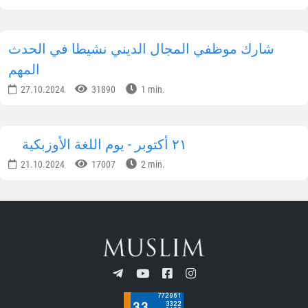
أوزبكستان
02.12.2024
44211
1 min.
تم تقديم المساعدة العملية إلى 200 أسرة في
يانكيول
14.11.2024
34725
3 min.
أوزبكستان - بلد متسامح
11.11.2024
33059
1 min.
يشارك حافظ القرآن من أوزبكستان في المسابقة
الدولية للقرآن الكريم
05.11.2024
27916
1 min.