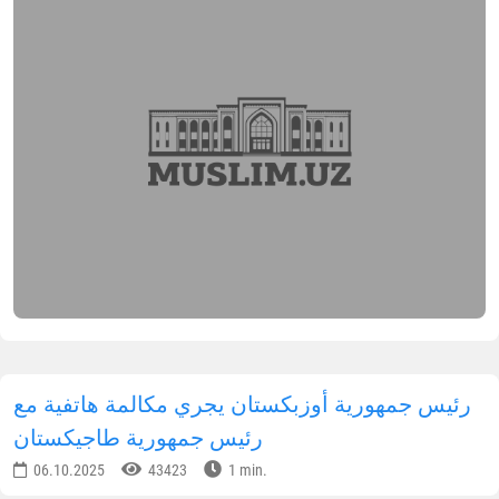
لسلة من الندوات التعليمية للمرشدات الدينيات عبر
منصة "ZOOM". تهدف هذه الندوات إلى تعزيز المعارف
ي مجالات العقيدة، والفقه، والسيرة النبوية، والحديث
لشريف، والمولد ومراسم الجنائز.
قد انطلقت الفعاليات ببدء دروس في العقيدة والفقه،
يث شاركت أكثر من ألفي مستمعة في الجلسة
لأولى التي حملت عنوان
"مسائل الطهارة في الشريعة
لإسلامية"
. ألقت المحاضرة الأستاذة
أدينة خان محمد
ادق
، كبار المدرسين في مدرسة "خديجة الكبرى"
لإسلامية للبنات.
يقوم بتقديم هذه المحاضرات نخبة من المتخصصين
ن مركز الفتوى، وأساتذة معهد طشقند الإسلامي
لذي يحمل اسم "الإمام البخاري"، ومدرسو مدرسة
خديجة الكبرى" الإسلامية للتعليم المتوسط الخاص.
لمكتب الإعلامي لإدارة مسلمي أوزبكستان