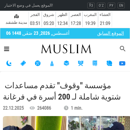
الموقع يعمل في وضع الاختبار!
ЎЗ
O`Z
РУ
EN
العشاء
المغرب
العصر
الظهر
شروق
الفجر
مدينة طشقند
03:51
05:20
12:34
17:28
19:39
21:09
الموقع السابق
06 أغسطس, 2026, 23 صَفَر, 1448
مؤسسة "وقوف" تقدم مساعدات
شتوية شاملة لـ 200 أسرة في فرغانة
22.12.2025
264086
1 min.