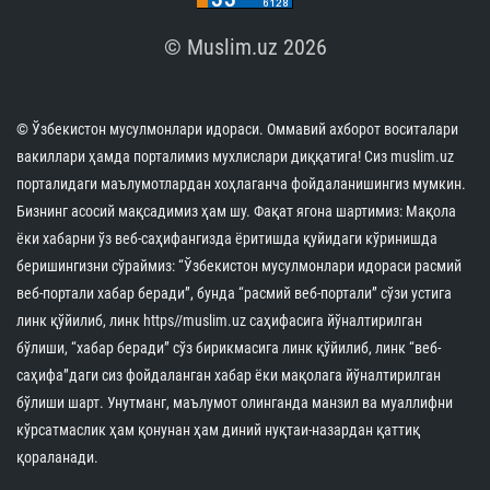
تتم الأنشطة التعليمية بمشاركة الحجاج بشكل فعال
(صورة+)
31.10.2024
26874
2 min.
!الشيخ نورالدين خالق نظر: من المهم حماية الحياة
والعقل والنسل في الوقاية من الأمراض الوراثية
30.10.2024
36107
1 min.
تمت زيادة خبرات المحامين في نظام الإدارة الدينية
30.10.2024
31580
1 min.