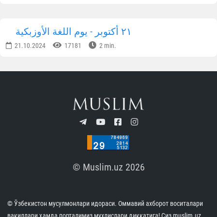
٢١ أكتوبر - يوم اللغة الأوزبكية
21.10.2024
17181
2 min.
© Muslim.uz 2026
© Ўзбекистон мусулмонлари идораси. Оммавий ахборот воситалари
вакиллари ҳамда порталимиз мухлислари диққатига! Сиз muslim.uz