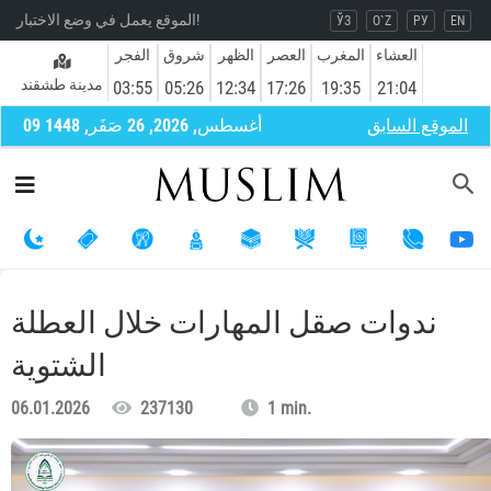
الموقع يعمل في وضع الاختبار!
ЎЗ
O`Z
РУ
EN
العشاء
المغرب
العصر
الظهر
شروق
الفجر
مدينة طشقند
03:55
05:26
12:34
17:26
19:35
21:04
الموقع السابق
09 أغسطس, 2026, 26 صَفَر, 1448
ندوات صقل المهارات خلال العطلة
الشتوية
06.01.2026
237130
1 min.