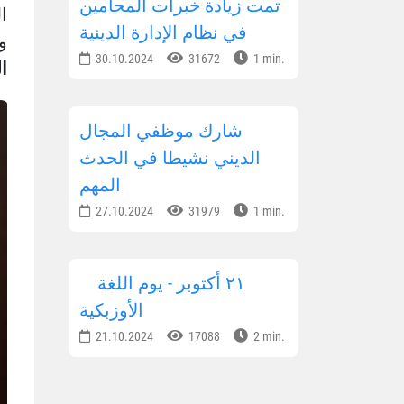
تمت زيادة خبرات المحامين
ا
في نظام الإدارة الدينية
وا
30.10.2024
31672
1 min.
ا
شارك موظفي المجال
الديني نشيطا في الحدث
المهم
27.10.2024
31979
1 min.
٢١ أكتوبر - يوم اللغة
الأوزبكية
21.10.2024
17088
2 min.