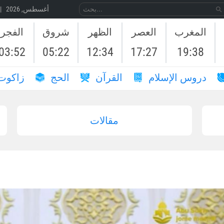
07 أغسطس, 2026 | 24 صَفَر, 1448
المغرب
العصر
الظهر
شروق
الفجر
03:52
05:22
12:34
17:27
19:38
دروس الإسلام
القرآن
الحج
زاكوت
مقالات