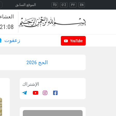
الموقع السابق
ЎЗ
O`Z
РУ
EN
العشاء
21:08
زعقوت
YouTube
الحج 2026
الإشتراك