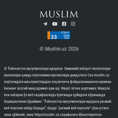
© Muslim.uz 2026
© Ўзбекистон мусулмонлари идораси. Оммавий ахборот воситалари
вакиллари ҳамда порталимиз мухлислари диққатига! Сиз muslim.uz
порталидаги маълумотлардан хоҳлаганча фойдаланишингиз мумкин.
Бизнинг асосий мақсадимиз ҳам шу. Фақат ягона шартимиз: Мақола
ёки хабарни ўз веб-саҳифангизда ёритишда қуйидаги кўринишда
беришингизни сўраймиз: “Ўзбекистон мусулмонлари идораси расмий
веб-портали хабар беради”, бунда “расмий веб-портали” сўзи устига
линк қўйилиб, линк https//muslim.uz саҳифасига йўналтирилган