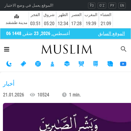
الموقع يعمل في وضع الاختبار!
ЎЗ
O`Z
РУ
EN
العشاء
المغرب
العصر
الظهر
شروق
الفجر
مدينة طشقند
03:51
05:20
12:34
17:28
19:39
21:09
الموقع السابق
06 أغسطس, 2026, 23 صَفَر, 1448
أخبار
21.01.2026
10524
1 min.