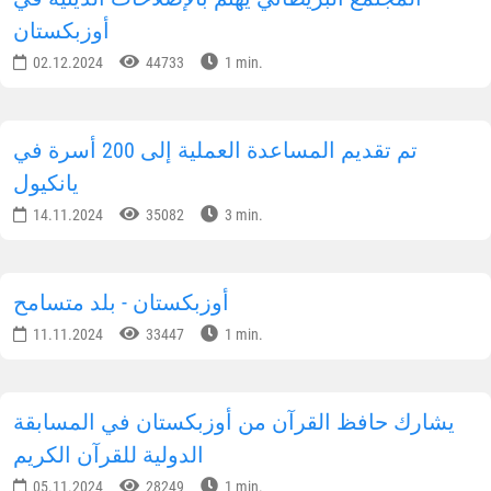
أوزبكستان
02.12.2024
44733
1 min.
تم تقديم المساعدة العملية إلى 200 أسرة في
يانكيول
14.11.2024
35082
3 min.
أوزبكستان - بلد متسامح
11.11.2024
33447
1 min.
يشارك حافظ القرآن من أوزبكستان في المسابقة
الدولية للقرآن الكريم
05.11.2024
28249
1 min.