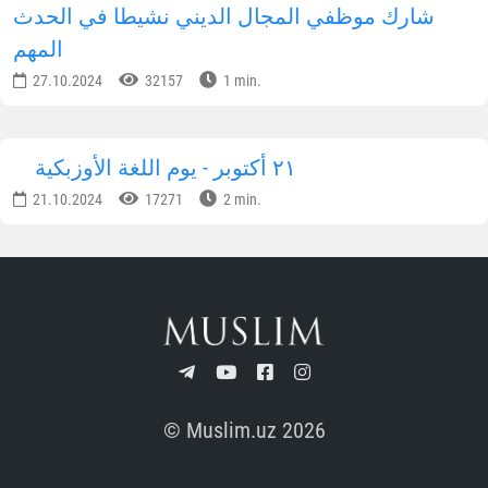
شارك موظفي المجال الديني نشيطا في الحدث
المهم
27.10.2024
32157
1 min.
٢١ أكتوبر - يوم اللغة الأوزبكية
21.10.2024
17271
2 min.
© Muslim.uz 2026