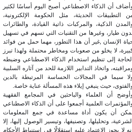
أضاف أن الذكاء الاصطناعي أصبح اليوم أساسًا لكثير
ن التطبيقات الحديثة، مثل الحكومة الإلكترونية،
المدن الذكية، والمركبات ذاتية القيادة، والطائرات
دون طيار، وغيرها من التقنيات التي تسهم في تسهيل
ياة الإنسان ,غير أن هذا التطور، مهما حمل من فوائد
بيرة، لا يخلو من صعوبات ومخاطر محتملة ولهذا تبرز
لحاجة إلى تنظيم استخدام الذكاء الاصطناعي وضبطه
مراقبته، واتخاذ التدابير اللازمة للحد من آثاره السلبية
لا سيما في المجالات الحساسة المرتبطة بالدين
الفتوى، حيث ينبغي إيلاء هذه المسألة عناية خاصة.
أوضح أن العلماء والباحثين في المجامع الفقهية
المؤتمرات العلمية أجمعوا على أن الذكاء الاصطناعي
مكن أن يكون أداة مساعدة في جمع المعلومات
لشرعية، وتحليلها، وتصنيفها، وتيسير الوصول إليها، إلا
نه لا يجوز الاعتماد عليه استقلالًا في استنباط الأحكام