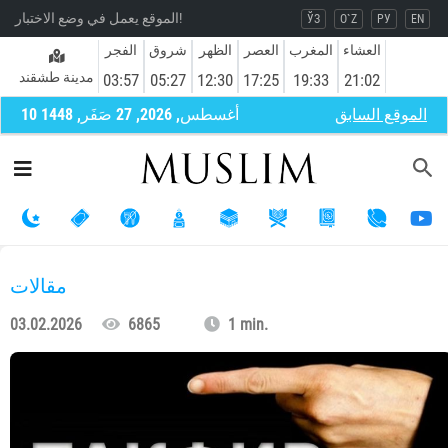
الموقع يعمل في وضع الاختبار!
ЎЗ
O`Z
РУ
EN
العشاء
المغرب
العصر
الظهر
شروق
الفجر
مدينة طشقند
03:57
05:27
12:30
17:25
19:33
21:02
الموقع السابق
10 أغسطس, 2026, 27 صَفَر, 1448
مقالات
03.02.2026
6865
1 min.