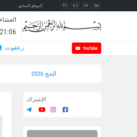
الموقع السابق
ЎЗ
O`Z
РУ
EN
العشاء
21:06
زعقوت
YouTube
الحج 2026
الإشتراك