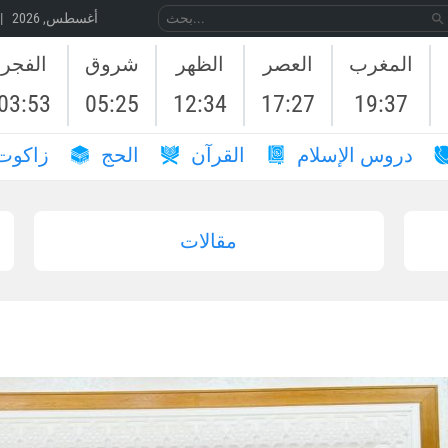
08 أغسطس, 2026 | 25 صَفَر, 1448
المغرب
العصر
الظهر
شروق
الفجر
03:53
05:25
12:34
17:27
19:37
دروس الإسلام
القرآن
الحج
زاكوت
مقالات