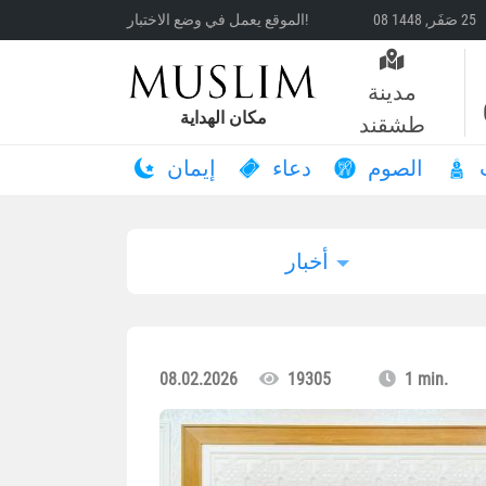
الموقع يعمل في وضع الاختبار!
مدينة
مكان الهداية
طشقند
الصوم
دعاء
إيمان
أخبار
08.02.2026
19305
1 min.