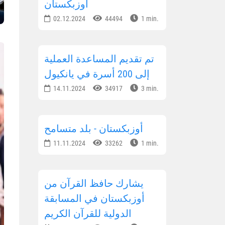
أوزبكستان
02.12.2024
44494
1 min.
تم تقديم المساعدة العملية
إلى 200 أسرة في يانكيول
14.11.2024
34917
3 min.
أوزبكستان - بلد متسامح
11.11.2024
33262
1 min.
يشارك حافظ القرآن من
أوزبكستان في المسابقة
الدولية للقرآن الكريم