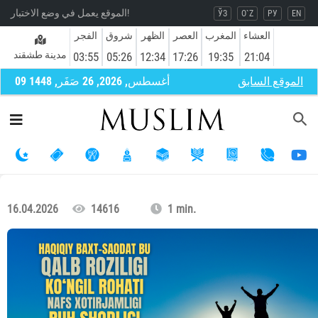
الموقع يعمل في وضع الاختبار!
ЎЗ
O`Z
РУ
EN
العشاء
المغرب
العصر
الظهر
شروق
الفجر
مدينة طشقند
03:55
05:26
12:34
17:26
19:35
21:04
الموقع السابق
09 أغسطس, 2026, 26 صَفَر, 1448
16.04.2026
14616
1 min.