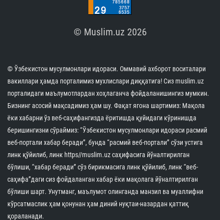
© Muslim.uz 2026
© Ўзбекистон мусулмонлари идораси. Оммавий ахборот воситалари
вакиллари ҳамда порталимиз мухлислари диққатига! Сиз muslim.uz
порталидаги маълумотлардан хоҳлаганча фойдаланишингиз мумкин.
Бизнинг асосий мақсадимиз ҳам шу. Фақат ягона шартимиз: Мақола
ёки хабарни ўз веб-саҳифангизда ёритишда қуйидаги кўринишда
беришингизни сўраймиз: “Ўзбекистон мусулмонлари идораси расмий
веб-портали хабар беради”, бунда “расмий веб-портали” сўзи устига
линк қўйилиб, линк https//muslim.uz саҳифасига йўналтирилган
бўлиши, “хабар беради” сўз бирикмасига линк қўйилиб, линк “веб-
саҳифа”даги сиз фойдаланган хабар ёки мақолага йўналтирилган
бўлиши шарт. Унутманг, маълумот олинганда манзил ва муаллифни
кўрсатмаслик ҳам қонунан ҳам диний нуқтаи-назардан қаттиқ
қораланади.