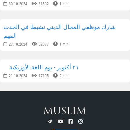
30.10.2024
31802
1 min.
شارك موظفي المجال الديني نشيطا في الحدث
المهم
27.10.2024
32077
1 min.
٢١ أكتوبر - يوم اللغة الأوزبكية
21.10.2024
17195
2 min.