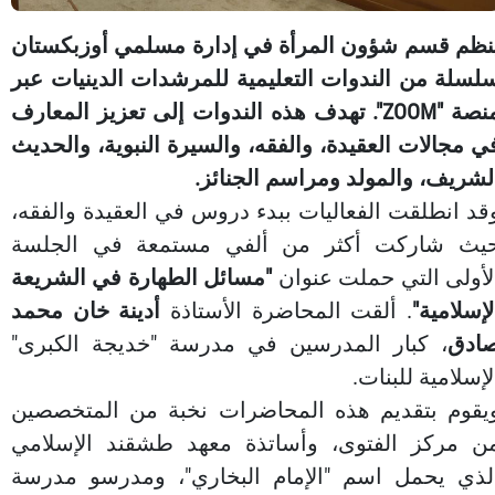
نظم قسم شؤون المرأة في إدارة مسلمي أوزبكستان
لسلة من الندوات التعليمية للمرشدات الدينيات عبر
منصة "ZOOM". تهدف هذه الندوات إلى تعزيز المعارف
ي مجالات العقيدة، والفقه، والسيرة النبوية، والحديث
لشريف، والمولد ومراسم الجنائز.
قد انطلقت الفعاليات ببدء دروس في العقيدة والفقه،
يث شاركت أكثر من ألفي مستمعة في الجلسة
لأولى التي حملت عنوان
"مسائل الطهارة في الشريعة
لإسلامية"
. ألقت المحاضرة الأستاذة
أدينة خان محمد
ادق
، كبار المدرسين في مدرسة "خديجة الكبرى"
لإسلامية للبنات.
يقوم بتقديم هذه المحاضرات نخبة من المتخصصين
ن مركز الفتوى، وأساتذة معهد طشقند الإسلامي
لذي يحمل اسم "الإمام البخاري"، ومدرسو مدرسة