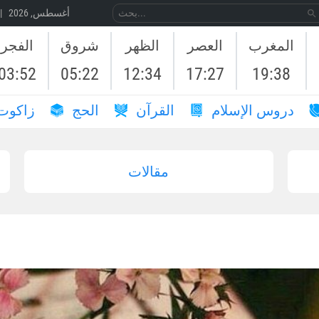
07 أغسطس, 2026 | 24 صَفَر, 1448
المغرب
العصر
الظهر
شروق
الفجر
03:52
05:22
12:34
17:27
19:38
دروس الإسلام
القرآن
الحج
زاكوت
مقالات