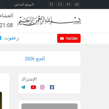
الموقع السابق
ЎЗ
O`Z
РУ
EN
العشاء
21:08
زعقوت
YouTube
الحج 2026
الإشتراك