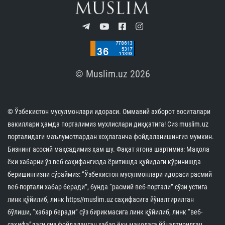
© Muslim.uz 2026
© Ўзбекистон мусулмонлари идораси. Оммавий ахборот воситалари
вакиллари ҳамда порталимиз мухлислари диққатига! Сиз muslim.uz
порталидаги маълумотлардан хоҳлаганча фойдаланишингиз мумкин.
Бизнинг асосий мақсадимиз ҳам шу. Фақат ягона шартимиз: Мақола
ёки хабарни ўз веб-саҳифангизда ёритишда қуйидаги кўринишда
беришингизни сўраймиз: “Ўзбекистон мусулмонлари идораси расмий
веб-портали хабар беради”, бунда “расмий веб-портали” сўзи устига
линк қўйилиб, линк https//muslim.uz саҳифасига йўналтирилган
бўлиши, “хабар беради” сўз бирикмасига линк қўйилиб, линк “веб-
саҳифа”даги сиз фойдаланган хабар ёки мақолага йўналтирилган