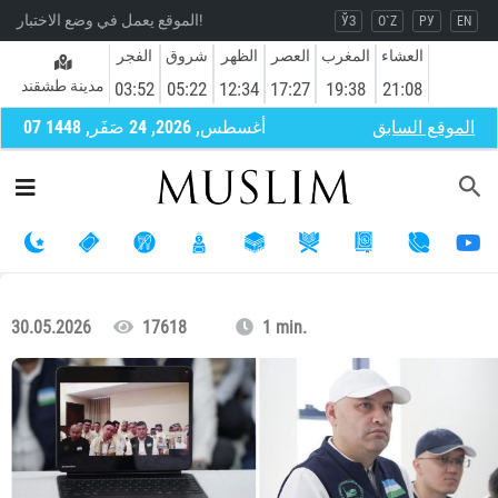
الموقع يعمل في وضع الاختبار!
ЎЗ
O`Z
РУ
EN
العشاء
المغرب
العصر
الظهر
شروق
الفجر
مدينة طشقند
03:52
05:22
12:34
17:27
19:38
21:08
الموقع السابق
07 أغسطس, 2026, 24 صَفَر, 1448
30.05.2026
17618
1 min.