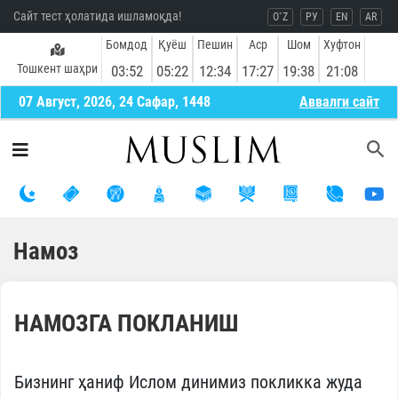
Сайт тест ҳолатида ишламоқда!
O`Z
РУ
EN
AR
Бомдод
Қуёш
Пешин
Аср
Шом
Хуфтон
Тошкент шаҳри
03:52
05:22
12:34
17:27
19:38
21:08
07 Август, 2026, 24 Сафар, 1448
Aввалги сайт
Намоз
НАМОЗГА ПОКЛАНИШ
Бизнинг ҳаниф Ислом динимиз покликка жуда