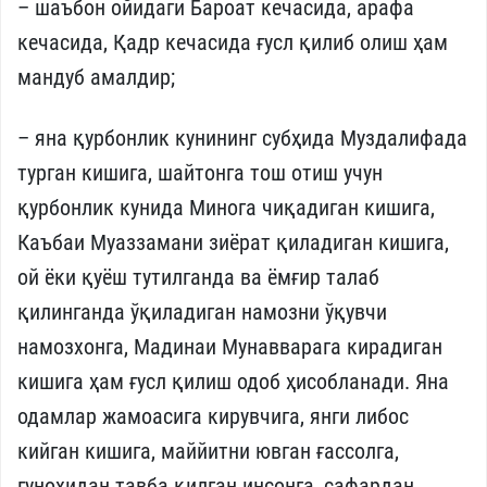
– шаъбон ойидаги Бароат кечасида, арафа
кечасида, Қадр кечасида ғусл қилиб олиш ҳам
мандуб амалдир;
– яна қурбонлик кунининг субҳида Муздалифада
турган кишига, шайтонга тош отиш учун
қурбонлик кунида Минога чиқадиган кишига,
Каъбаи Муаззамани зиёрат қиладиган кишига,
ой ёки қуёш тутилганда ва ёмғир талаб
қилинганда ўқиладиган намозни ўқувчи
намозхонга, Мадинаи Мунавварага кирадиган
кишига ҳам ғусл қилиш одоб ҳисобланади. Яна
одамлар жамоасига кирувчига, янги либос
кийган кишига, маййитни ювган ғассолга,
гуноҳидан тавба қилган инсонга, сафардан