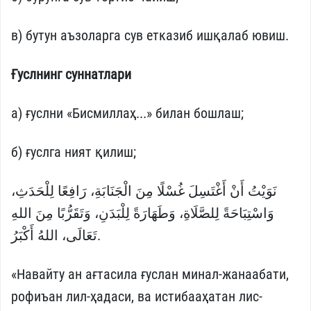
в) бутун аъзоларга сув етказиб ишқалаб ювиш.
Ғуслнинг суннатлари
а) ғуслни «Бисмиллаҳ...» билан бошлаш;
б) ғуслга ният қилиш;
نَوَيْتُ أَنْ أَغْتَسِلَ غُسْلًا مِنَ الْجَنَابَةِ، رَافِعًا لِلْحَدَثِ،
وَاسْتِبَاحَةً لِلصَّلَاةِ، وَطَهَارَةً لِلْبَدَنِ، وَتَقَرُّبًا مِنَ اللهِ
تَعَالَى، اللهُ أَكْبَرُ.
«Навайту ан ағтасила ғуслан минал-жанаабати,
рофиъан лил-ҳадаси, ва истибааҳатан лис-