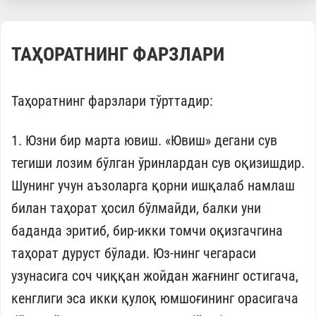
ТАҲОРАТНИНГ ФАРЗЛАРИ
Таҳоратнинг фарзлари тўрттадир:
1. Юзни бир марта ювиш. «Ювиш» дегани сув
тегиши лозим бўлган ўринлардан сув оқизишдир.
Шунинг учун аъзоларга қорни ишқалаб намлаш
билан таҳорат ҳосил бўлмайди, балки уни
баданда эритиб, бир-икки томчи оқизгачгина
таҳорат дуруст бўлади. Юз-нинг чегараси
узунасига соч чиққан жойдан жағнинг остигача,
кенглиги эса икки қулоқ юмшоғининг орасигача