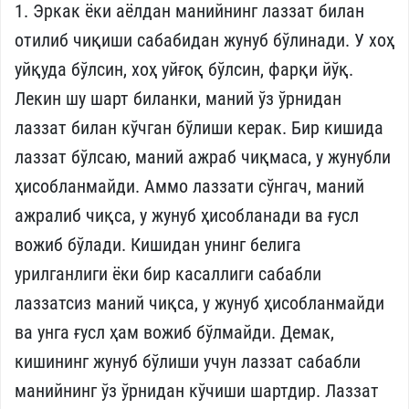
1. Эркак ёки аёлдан манийнинг лаззат билан
отилиб чиқиши сабабидан жунуб бўлинади. У хоҳ
уйқуда бўлсин, хоҳ уйғоқ бўлсин, фарқи йўқ.
Лекин шу шарт биланки, маний ўз ўрнидан
лаззат билан кўчган бўлиши керак. Бир кишида
лаззат бўлсаю, маний ажраб чиқмаса, у жунубли
ҳисобланмайди. Аммо лаззати сўнгач, маний
ажралиб чиқса, у жунуб ҳисобланади ва ғусл
вожиб бўлади. Кишидан унинг белига
урилганлиги ёки бир касаллиги сабабли
лаззатсиз маний чиқса, у жунуб ҳисобланмайди
ва унга ғусл ҳам вожиб бўлмайди. Демак,
кишининг жунуб бўлиши учун лаззат сабабли
манийнинг ўз ўрнидан кўчиши шартдир. Лаззат