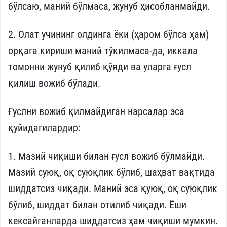
бўлсаю, маний бўлмаса, жунуб ҳисобланмайди.
2. Олат учининг олдинга ёки (ҳаром бўлса ҳам)
орқага кириши маний тўкилмаса-да, иккала
томонни жунуб қилиб қўяди ва уларга ғусл
қилиш вожиб бўлади.
Ғуслни вожиб қилмайдиган нарсалар эса
қуйидагилардир:
1. Мазий чиқиши билан ғусл вожиб бўлмайди.
Мазий суюқ, оқ суюқлик бўлиб, шаҳват вақтида
шиддатсиз чиқади. Маний эса қуюқ, оқ суюқлик
бўлиб, шиддат билан отилиб чиқади. Ёши
кексайганларда шиддатсиз ҳам чиқиши мумкин.