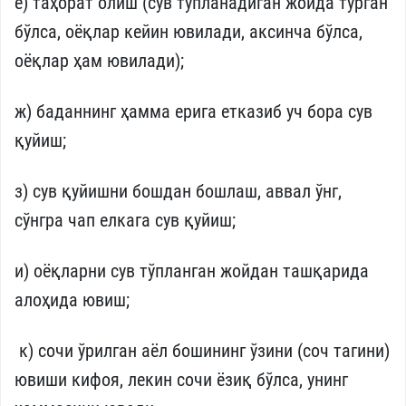
е) таҳорат олиш (сув тўпланадиган жойда турган
бўлса, оёқлар кейин ювилади, аксинча бўлса,
оёқлар ҳам ювилади);
ж) баданнинг ҳамма ерига етказиб уч бора сув
қуйиш;
з) сув қуйишни бошдан бошлаш, аввал ўнг,
сўнгра чап елкага сув қуйиш;
и) оёқларни сув тўпланган жойдан ташқарида
алоҳида ювиш;
к) сочи ўрилган аёл бошининг ўзини (соч тагини)
ювиши кифоя, лекин сочи ёзиқ бўлса, унинг