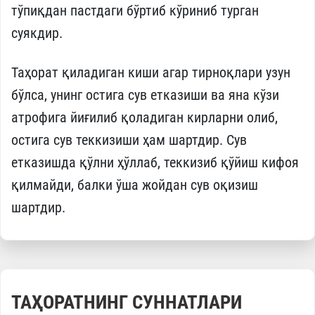
тўпиқдан пастдаги бўртиб кўриниб турган
суякдир.
Таҳорат қиладиган киши агар тирноқлари узун
бўлса, унинг остига сув етказиши ва яна кўзи
атрофига йиғилиб қоладиган кирларни олиб,
остига сув теккизиши ҳам шартдир. Сув
етказишда қўлни ҳўллаб, теккизиб қўйиш кифоя
қилмайди, балки ўша жойдан сув оқизиш
шартдир.
ТАҲОРАТНИНГ СУННАТЛАРИ