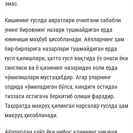
эмас.
Кишининг ғуслда авратлари очилгани сабабли
унинг бировнинг назари тушмайдиган ерда
ювиниши маҳбуб ҳисобланади. Аёлларнинг ҳам
бир-бирларига назарлари тушмайдиган ерда
ғусл қилишлари, ҳатто ғусл вақтида ўз онаси ёки
синглиси ва ё қизининг назаридан холи ерда
чўмилишлари мустаҳабдир. Агар уларнинг
олдида чўмиладиган бўлса, киндиги остидан
тиззаси остигача беркитиб олиши фарздир.
Таҳоратда макруҳ қилинган нарсалар ғуслда ҳам
макруҳ ҳисобланади.
Аёллардан ҳайз ёки нифос қонининг чиқиши,