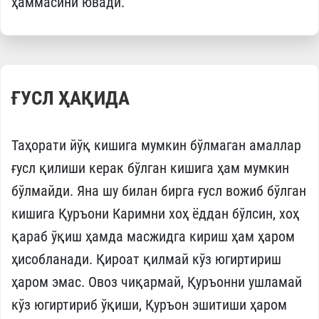
ҳаммасини ювади.
ҒУСЛ ҲАҚИДА
Таҳорати йўқ кишига мумкин бўлмаган амаллар
ғусл қилиши керак бўлган кишига ҳам мумкин
бўлмайди. Яна шу билан бирга ғусл вожиб бўлган
кишига ­Қуръони Каримни хоҳ ёддан бўлсин, хоҳ
қараб ўқиш ҳамда масжидга кириш ҳам ҳаром
ҳисобланади. Қироат қилмай кўз югиртириш
ҳаром эмас. Овоз чиқармай, Қуръонни ушламай
кўз югиртириб ўқиши, Қуръон эшитиши ҳаром