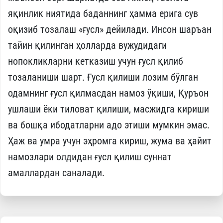
яқинлик ниятида баданнинг ҳамма ерига сув
оқизиб тозалаш «ғусл» дейилади. Инсон шаръан
тайин қилинган ҳолларда вужудидаги
нопокликларни кетказиш учун ғусл қилиб
тозаланиши шарт. Ғусл қилиши лозим бўлган
одамнинг ғусл қилмасдан намоз ўқиши, Қуръон
ушлаши ёки тиловат қилиши, масжидга кириши
ва бошқа ибодатларни адо этиши мумкин эмас.
Ҳаж ва умра учун эҳромга кириш, жума ва ҳайит
намозлари олдидан ғусл қилиш суннат
амаллардан саналади.