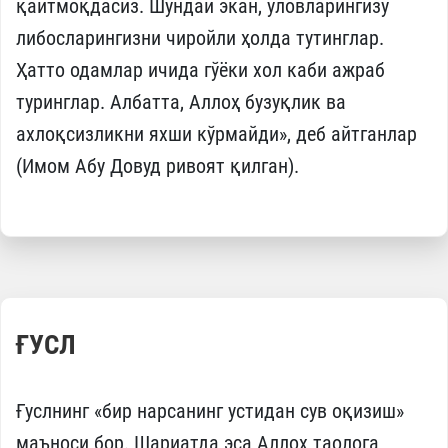
қайтмоқдасиз. Шундай экан, уловларингизу
либосларингизни чиройли ҳолда тутинглар.
Ҳатто одамлар ичида гўёки хол каби ажраб
туринглар. Албатта, Аллоҳ бузуқлик ва
ахлоқсизликни яхши кўрмайди», деб айтганлар
(Имом Абу Довуд ривоят қилган).
ҒУСЛ
Ғуслнинг «бир нарсанинг устидан сув оқизиш»
маъноси бор. Шариатда эса Аллоҳ таолога