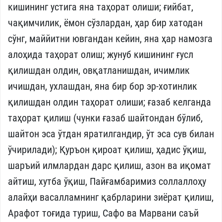
кишининг устига яна таҳорат олиши; ғийбат,
чақимчилик, ёмон сўзлардан, ҳар бир хатодан
сўнг, маййитни ювгандан кейин, яна ҳар намозга
алоҳида таҳорат олиш; жунуб кишининг ғусл
қилишдан олдин, овқатланишдан, ичимлик
ичишдан, ухлашдан, яна бир бор эр-хотинлик
қилишдан олдин таҳорат олиши; ғазаб келганда
таҳорат қилиш (чунки ғазаб шайтондан бўлиб,
шайтон эса ўтдан яратилгандир, ўт эса сув билан
ўчирилади); Қуръон қироат қилиш, ҳадис ўқиш,
шаръий илмлардан дарс қилиш, азон ва иқомат
айтиш, хутба ўқиш, Пайғамбаримиз соллаллоҳу
алайҳи васалламнинг қабрларини зиёрат қилиш,
Арафот тоғида туриш, Сафо ва Марвани саъй