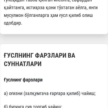
қайтганга, истиҳоза қони тўхтаган аёлга, янги
мусулмон бўлганларга ҳам ғусл қилиб олиш
одобдир.
ҒУСЛНИНГ ФАРЗЛАРИ ВА
СУННАТЛАРИ
Ғуслнинг фарзлари
а) оғизни (халқумгача ғарғара қилиб) чайиш;
б) бурунга сув тортиб чайиш;