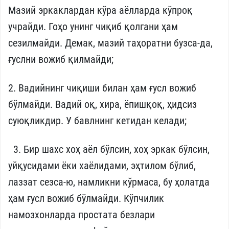
Мазий эркаклардан кўра аёлларда кўпроқ
учрайди. Гоҳо унинг чиқиб қолгани ҳам
сезилмайди. Демак, мазий таҳоратни бузса-да,
ғуслни вожиб қилмайди;
2. Вадийнинг чиқиши билан ҳам ғусл вожиб
бўлмайди. Вадий оқ, хира, ёпишқоқ, ҳидсиз
суюқликдир. У бавлнинг кетидан келади;
3. Бир шахс хоҳ аёл бўлсин, хоҳ эркак бўлсин,
уйқусидами ёки хаёлидами, эҳтилом бўлиб,
лаззат сезса-ю, намликни кўрмаса, бу ҳолатда
ҳам ғусл вожиб бўлмайди. Кўпчилик
намозхонларда простата безлари