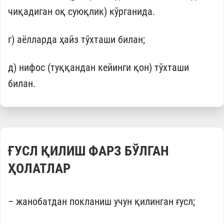
чиқадиган оқ суюқлик) кўрганида.
г) аёлларда ҳайз тўхташи билан;
д) нифос (туққандан кейинги қон) тўхташи
билан.
ҒУСЛ ҚИЛИШ ФАРЗ БЎЛГАН
ҲОЛАТЛАР
– жанобатдан покланиш учун қилинган ғусл;