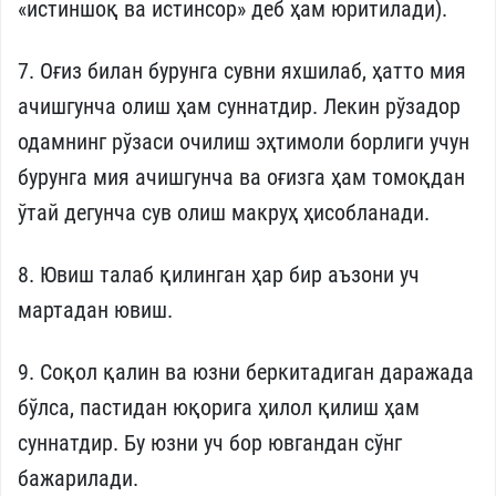
«истиншоқ ва истинсор» деб ҳам юритилади).
7. Оғиз билан бурунга сувни яхшилаб, ҳатто мия
ачишгунча олиш ҳам суннатдир. Лекин рўзадор
одамнинг рўзаси очилиш эҳтимоли борлиги учун
бурунга мия ачишгунча ва оғизга ҳам томоқдан
ўтай дегунча сув олиш макруҳ ҳисобланади.
8. Ювиш талаб қилинган ҳар бир аъзони уч
мартадан ювиш.
9. Соқол қалин ва юзни беркитадиган даражада
бўлса, пастидан юқорига ҳилол қилиш ҳам
суннатдир. Бу юзни уч бор ювгандан сўнг
бажарилади.