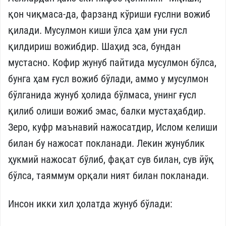
қон чиқмаса-да, фарзанд кўриши ғуслни вожиб
қилади. Мусулмон киши ўлса ҳам уни ғусл
қилдириш вожибдир. Шаҳид эса, бундан
мустасно. Кофир жунуб пайтида мусулмон бўлса,
бунга ҳам ғусл вожиб бўлади, аммо у мусулмон
бўлганида жунуб ҳолида бўлмаса, унинг ғусл
қилиб олиши вожиб эмас, балки мустаҳабдир.
Зеро, куфр маънавий нажосатдир, Ислом келиши
билан бу нажосат покланади. Лекин жунублик
ҳукмий нажосат бўлиб, фақат сув билан, сув йўқ
бўлса, таяммум орқали ният билан покланади.
Инсон икки хил ҳолатда жунуб бўлади: