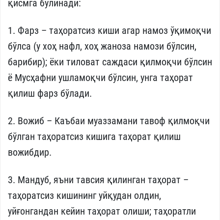
қисмга бўлинади:
1. Фарз – таҳоратсиз киши агар намоз ўқимоқчи
бўлса (у хоҳ нафл, хоҳ жаноза намози бўлсин,
барибир); ёки тиловат саждаси қилмоқчи бўлсин
ё Мусҳафни ушламоқчи бўлсин, унга таҳорат
қилиш фарз бўлади.
2. Вожиб – Каъбаи муаззамани тавоф қилмоқчи
бўлган таҳоратсиз кишига таҳорат қилиш
вожибдир.
3. Мандуб, яъни тавсия қилинган таҳорат –
таҳоратсиз кишининг уйқудан олдин,
уйғонгандан кейин таҳорат олиши; таҳоратли