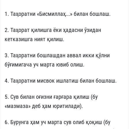
1. Таҳоратни «Бисмиллаҳ...» билан бошлаш.
2. Таҳорат қилишга ёки ҳадасни ўзидан
кетказишга ният қилиш.
3. Таҳоратни бошлашдан аввал икки қўлни
бўғимигача уч марта ювиб олиш.
4. Таҳоратни мисвок ишлатиш билан бошлаш.
5. Сув билан оғизни ғарғара қилиш (бу
«мазмаза» деб ҳам юритилади).
6. Бурунга ҳам уч марта сув олиб қоқиш (бу