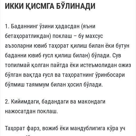
ИККИ ҚИСМГА БЎЛИНАДИ
1. Баданнинг ўзини ҳадасдан (яъни
бетаҳоратликдан) поклаш – бу махсус
аъзоларни ювиб таҳорат қилиш билан ёки бутун
баданни ювиб ғусл қилиш билан) бўлади. Сув
топилмай қолган пайтда ёки истеъмолидан ожиз
бўлган вақтда ғусл ва таҳоратнинг ўринбосари
бўлмиш таяммум билан ҳосил бўлади.
2. Кийимдаги, бадандаги ва макондаги
нажосатдан поклаш.
Таҳорат фарз, вожиб ёки мандублигига кўра уч