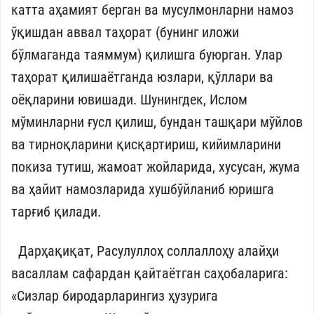
катта аҳамият берган ва мусулмонларни намоз
ўқишдан аввал таҳорат (бунинг иложи
бўлмаганда таяммум) қилишга буюрган. Улар
таҳорат қилишаётганда юзлари, қўллари ва
оёқларини ювишади. Шунингдек, Ислом
мўминларни ғусл қилиш, бундан ташқари мўйлов
ва тирноқларини қисқартириш, кийимларини
покиза тутиш, жамоат жойларида, хусусан, жума
ва ҳайит намозларида хушбўйланиб юришга
тарғиб қилади.
Дарҳақиқат, Расулуллоҳ соллаллоҳу алайҳи
васаллам сафардан қайтаётган саҳобаларига:
«Сизлар биродарларингиз ҳузурига