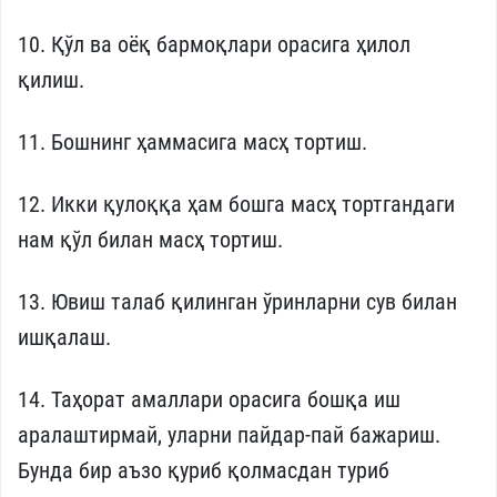
10. Қўл ва оёқ бармоқлари орасига ҳилол
қилиш.
11. Бошнинг ҳаммасига масҳ тортиш.
12. Икки қулоққа ҳам бошга масҳ тортгандаги
нам қўл билан масҳ тортиш.
13. Ювиш талаб қилинган ўринларни сув билан
ишқалаш.
14. Таҳорат амаллари орасига бошқа иш
аралаштирмай, уларни пайдар-пай бажариш.
Бунда бир аъзо қуриб қолмасдан туриб