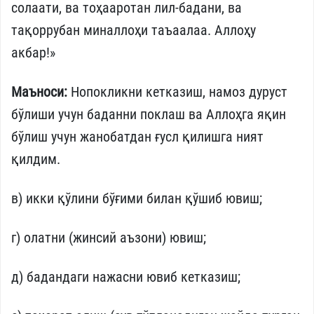
солаати, ва тоҳааротан лил-бадани, ва
тақоррубан миналлоҳи таъаалаа. Аллоҳу
акбар!»
Маъноси:
Нопокликни кетказиш, намоз дуруст
бўлиши учун баданни поклаш ва Аллоҳга яқин
бўлиш учун жанобатдан ғусл қилишга ният
қилдим.
в) икки қўлини бўғими билан қўшиб ювиш;
г) олатни (жинсий аъзони) ювиш;
д) бадандаги нажасни ювиб кетказиш;