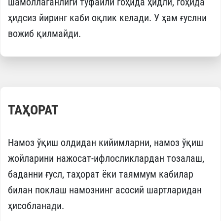
шамоллаганлиги туфайли гоҳида ҳидли, гоҳида
ҳидсиз йиринг каби оқлик келади. У ҳам ғуслни
вожиб қилмайди.
ТАҲОРАТ
Намоз ўқиш олдидан кийимларни, намоз ўқиш
жойларини нажосат-ифлосликлардан тозалаш,
баданни ғусл, таҳорат ёки таяммум кабилар
билан поклаш намознинг асосий шартларидан
ҳисобланади.