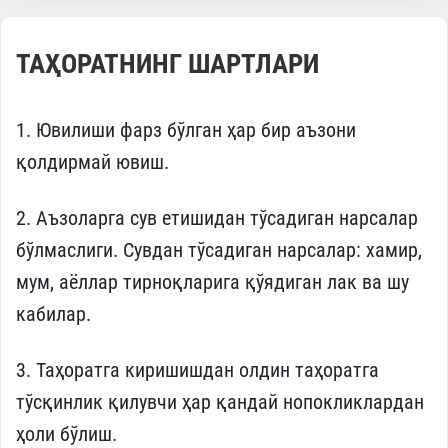
ТАҲОРАТНИНГ ШАРТЛАРИ
1. Ювилиши фарз бўлган ҳар бир аъзони
қолдирмай ювиш.
2. Аъзоларга сув етишидан тўсадиган нарсалар
бўлмаслиги. Сувдан тўсадиган нарсалар: хамир,
мум, аёллар тирноқларига қўядиган лак ва шу
кабилар.
3. Таҳоратга киришишдан олдин таҳоратга
тўсқинлик қилувчи ҳар қандай нопокликлардан
ҳоли бўлиш.