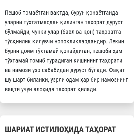
Пешоб томаётган вақтда, бурун қонаётганда
уларни тўхтатмасдан қилинган таҳорат дуруст
бўлмайди, чунки улар (бавл ва қон) таҳоратга
тўсқинлик қилувчи нопокликлардандир. Лекин
бурни доим тўхтамай қонайдиган, пешоби ҳам
тўхтамай томиб турадиган кишининг таҳорати
ва намози узр сабабидан дуруст бўлади. Фақат
шу шарт биланки, узрли одам ҳар бир намознинг
вақти учун алоҳида таҳорат қилади.
ШАРИАТ ИСТИЛОҲИДА ТАҲОРАТ