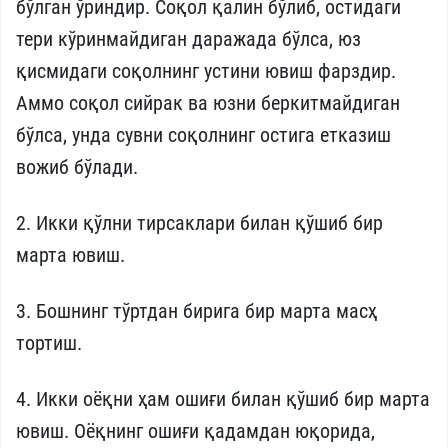
бўлган ўриндир. Соқол қалин бўлиб, остидаги
тери кўринмайдиган даражада бўлса, юз
қисмидаги соқолнинг устини ювиш фарздир.
Аммо соқол сийрак ва юзни беркитмайдиган
бўлса, унда сувни соқолнинг остига етказиш
вожиб бўлади.
2. Икки қўлни тирсаклари билан қўшиб бир
марта ювиш.
3. Бошнинг тўртдан бирига бир марта масҳ
тортиш.
4. Икки оёқни ҳам ошиғи билан қўшиб бир марта
ювиш. Оёқнинг ошиғи қадамдан юқорида,