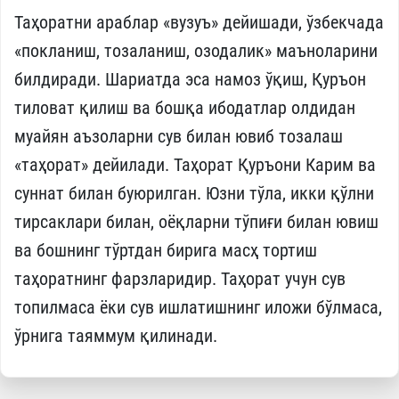
Таҳоратни араблар «вузуъ» дейишади, ўзбекчада
«покланиш, тозаланиш, озодалик» маъноларини
билдиради. Шариатда эса намоз ўқиш, Қуръон
тиловат қилиш ва бошқа ибодатлар олдидан
муайян аъзоларни сув билан ювиб тозалаш
«таҳорат» дейилади. Таҳорат Қуръони Карим ва
суннат билан буюрилган. Юзни тўла, икки қўлни
тирсаклари билан, оёқларни тўпиғи билан ювиш
ва бошнинг тўртдан бирига масҳ тортиш
таҳоратнинг фарзларидир. Таҳорат учун сув
топилмаса ёки сув ишлатишнинг иложи бўлмаса,
ўрнига таяммум қилинади.