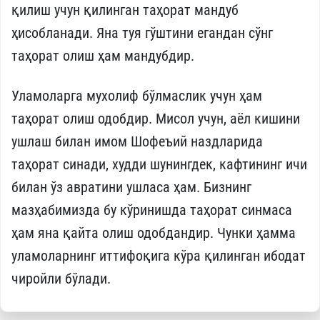
қилиш учун қилинган таҳорат мандуб
ҳисобланади. Яна туя гўштини егандан сўнг
таҳорат олиш ҳам мандубдир.
Уламоларга мухолиф бўлмаслик учун ҳам
таҳорат олиш одобдир. Мисол учун, аёл кишини
ушлаш билан имом Шофеъий наздларида
таҳорат синади, худди шунингдек, кафтининг ичи
билан ўз авратини ушласа ҳам. Бизнинг
мазҳабимизда бу кўринишда таҳорат синмаса
ҳам яна қайта олиш одобдандир. Чунки ҳамма
уламоларнинг иттифоқига кўра қилинган ибодат
чиройли бўлади.