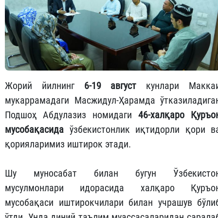
Жорий йилнинг
6-19 август
кунлари Макка
мукаррамадаги Масжидул-Ҳарамда ўтказиладига
Подшоҳ Абдулазиз номидаги
46-халқаро Қуръо
мусобақасида
ўзбекистонлик иқтидорли қори в
қорияларимиз иштирок этади.
Шу муносабат билан бугун Ўзбекисто
мусулмонлари идорасида халқаро Қуръо
мусобақаси иштирокчилари билан учрашув бўли
ўтди. Унда диний таълим муассасаларидан сарала