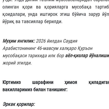
олинган қори ва қорияларга мусобақа тартиб
қоидалари, унда иштирок этиш бўйича зарур йўл
йўриқ ва тавсиялар берилди.
Муҳим янгилик:
2026 йилдан Саудия
Арабистонининг 46-мавсум халқаро Қуръон
мусобақаси тарихида илк бор
аёл-қизлар йўналиши
жорий этилди.
Юртимиз шарафини ҳимоя қиладига
вакилларимиз билан танишинг:
Эркак қорилар: