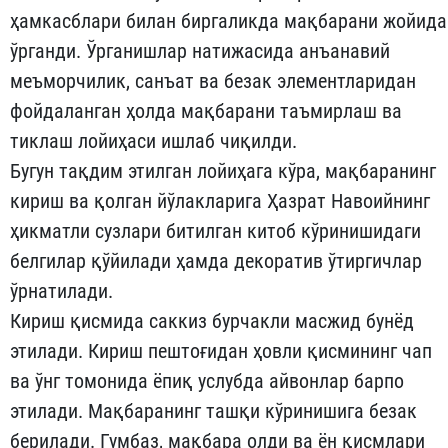
ҳамкасблари билан биргаликда мақбарани жойида
ўрганди. Ўрганишлар натижасида анъанавий
меъморчилик, санъат ва безак элементларидан
фойдаланган ҳолда мақбарани таъмирлаш ва
тиклаш лойиҳаси ишлаб чиқилди.
Бугун тақдим этилган лойиҳага кўра, мақбаранинг
кириш ва қолган йўлакларига Ҳазрат Навоийнинг
ҳикматли сузлари битилган китоб кўринишидаги
белгилар қўйилади ҳамда декоратив ўтиргичлар
ўрнатилади.
Кириш қисмида саккиз бурчакли масжид бунёд
этилади. Кириш пештоғидан ҳовли қисмининг чап
ва ўнг томонида ёпиқ услубда айвонлар барпо
этилади. Мақбаранинг ташқи кўринишига безак
берилади. Гумбаз, мақбара олди ва ён қисмлари