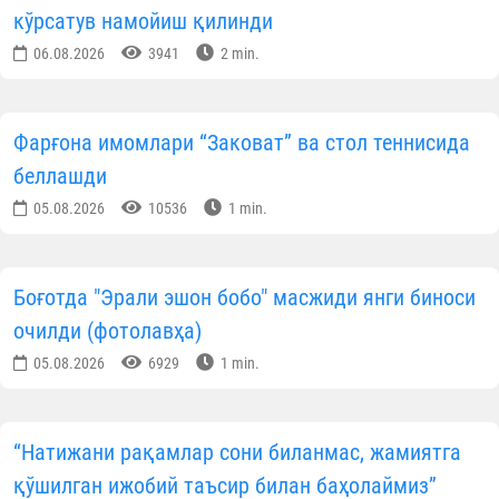
кўрсатув намойиш қилинди
06.08.2026
3941
2 min.
Фарғона имомлари “Заковат” ва стол теннисида
беллашди
05.08.2026
10536
1 min.
Боғотда "Эрали эшон бобо" масжиди янги биноси
очилди (фотолавҳа)
05.08.2026
6929
1 min.
“Натижани рақамлар сони биланмас, жамиятга
қўшилган ижобий таъсир билан баҳолаймиз”