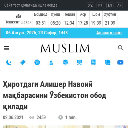
Сайт тест ҳолатида ишламоқда!
O`Z
РУ
EN
AR
Бомдод
Қуёш
Пешин
Аср
Шом
Хуфтон
Тошкент шаҳри
03:51
05:20
12:34
17:28
19:39
21:09
06 Август, 2026, 23 Сафар, 1448
Aввалги сайт
Ҳиротдаги Алишер Навоий
мақбарасини Ўзбекистон обод
қилади
02.06.2021
2459
1 min.