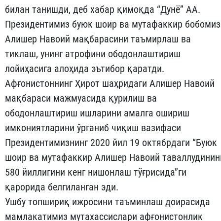
билан танишди, деб хабар қимоқда “Дунё” АА.
Президентимиз буюк шоир ва мутафаккир бобомиз
Алишер Навоий мақбарасини таъмирлаш ва
тиклаш, унинг атрофини ободонлаштириш
лойиҳасига алоҳида эътибор қаратди.
Афғонистоннинг Ҳирот шаҳридаги Алишер Навоий
мақбараси мажмуасида қурилиш ва
ободонлаштириш ишларини амалга ошириш
имкониятларини ўрганиб чиқиш вазифаси
Президентимизнинг 2020 йил 19 октябрдаги “Буюк
шоир ва мутафаккир Алишер Навоий таваллудинин
580 йиллигини кенг нишонлаш тўғрисида”ги
қарорида белгиланган эди.
Ушбу топшириқ ижросини таъминлаш доирасида
мамлакатимиз мутахассислари афғонистонлик