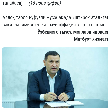
талабаси) —
(15 пора ҳифзи)
.
Аллоҳ таоло нуфузли мусобақада иштирок этадига
вакилларимизга улкан муваффақиятлар ато этсин!
Ўзбекистон мусулмонлари идорас
Матбуот хизмат