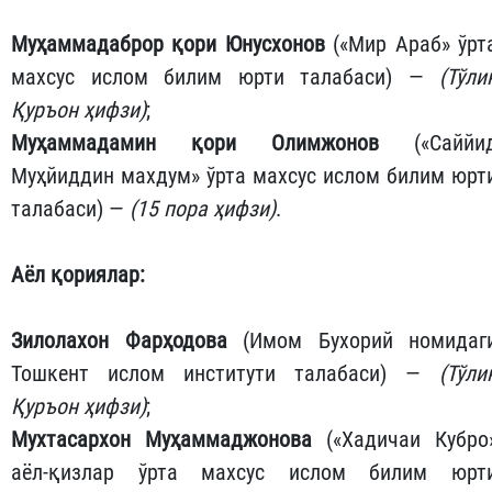
Муҳаммадаброр қори Юнусхонов
(«Мир Араб» ўрт
махсус ислом билим юрти талабаси) —
(Тўли
Қуръон ҳифзи)
;
Муҳаммадамин қори Олимжонов
(«Саййи
Муҳйиддин махдум» ўрта махсус ислом билим юрт
талабаси) —
(15 пора ҳифзи)
.
Аёл қориялар:
Зилолахон Фарҳодова
(Имом Бухорий номидаг
Тошкент ислом институти талабаси) —
(Тўли
Қуръон ҳифзи)
;
Мухтасархон Муҳаммаджонова
(«Хадичаи Кубро
аёл-қизлар ўрта махсус ислом билим юрт