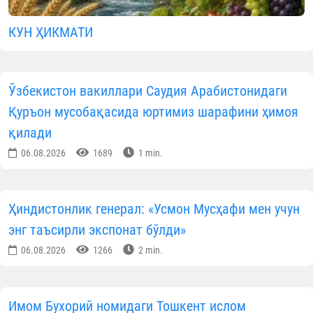
КУН ҲИКМАТИ
Ўзбекистон вакиллари Саудия Арабистонидаги
Қуръон мусобақасида юртимиз шарафини ҳимоя
қилади
06.08.2026
1689
1 min.
Ҳиндистонлик генерал: «Усмон Мусҳафи мен учун
энг таъсирли экспонат бўлди»
06.08.2026
1266
2 min.
Имом Бухорий номидаги Тошкент ислом