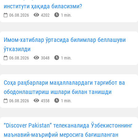
институти ҳақида биласизми?
06.08.2026
4202
1 min.
Имом-хатиблар ўртасида билимлар беллашуви
ўтказилди
06.08.2026
3048
1 min.
Соҳа раҳбарлари маҳаллалардаги тарғибот ва
ободонлаштириш ишлари билан танишди
06.08.2026
4558
1 min.
“Discover Pakistan” телеканалида Ўзбекистоннинг
маънавий-маърифий меросига бағишланган