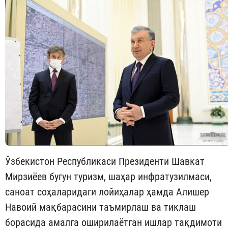
Ўзбекистон Республикаси Президенти Шавкат
Мирзиёев бугун туризм, шаҳар инфратузилмаси,
саноат соҳаларидаги лойиҳалар ҳамда Алишер
Навоий мақбарасини таъмирлаш ва тиклаш
борасида амалга оширилаётган ишлар тақдимоти