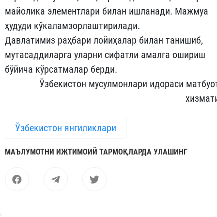
майолика элементлари билан ишланади. Мажмуа
ҳудуди кўкаламзорлаштирилади.
Давлатимиз раҳбари лойиҳалар билан танишиб,
мутасаддиларга уларни сифатли амалга ошириш
бўйича кўрсатмалар берди.
Ўзбекистон мусулмонлари идораси матбуо
хизмат
Ўзбекистон янгиликлари
МАЪЛУМОТНИ ИЖТИМОИЙ ТАРМОҚЛАРДА УЛАШИНГ