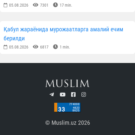
05.08.2026
7301
17 min.
Қабул жараёнида мурожаатларга амалий ечим
берилди
05.08.2026
6817
1 min.
© Muslim.uz 2026