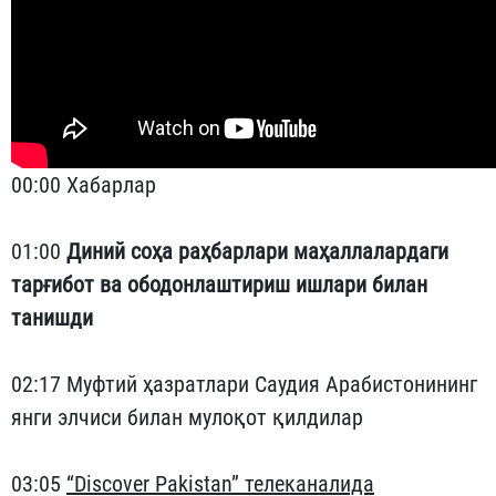
00:00 Хабарлар
01:00
Диний соҳа раҳбарлари маҳаллалардаги
тарғибот ва ободонлаштириш ишлари билан
танишди
02:17 Муфтий ҳазратлари Саудия Арабистонининг
янги элчиси билан мулоқот қилдилар
03:05
“Discover Pakistan” телеканалида