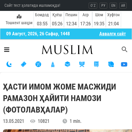
Сайт тест ҳолатида ишламоқда!
O`Z
РУ
EN
AR
Бомдод
Қуёш
Пешин
Аср
Шом
Хуфтон
Тошкент шаҳри
03:55
05:26
12:34
17:26
19:35
21:04
09 Август, 2026, 26 Сафар, 1448
Aввалги сайт
ҲАСТИ ИМОМ ЖОМЕ МАСЖИДИ
РАМАЗОН ҲАЙИТИ НАМОЗИ
(ФОТОЛАВҲАЛАР)
13.05.2021
10821
1 min.