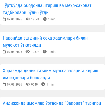
Тўрткўлда ободонлаштириш ва меҳр-саховат
тадбирлари бўлиб ўтди
07.08.2026
12541
1 min.
Навоийда ёш диний соҳа ходимлари билан
мулоқот ўтказилди
07.08.2026
10378
1 min.
Хоразмда диний таълим муассасаларига кириш
имтиҳонлари бошланди
07.08.2026
9540
1 min.
Андижонда имомлар ўртасида “Заковат” турнири