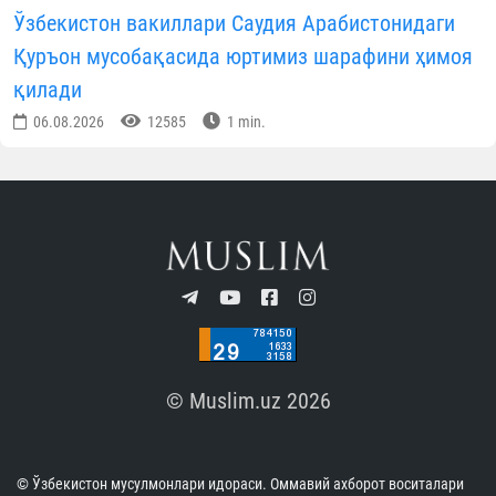
Ўзбекистон вакиллари Саудия Арабистонидаги
Қуръон мусобақасида юртимиз шарафини ҳимоя
қилади
06.08.2026
12585
1 min.
© Muslim.uz 2026
© Ўзбекистон мусулмонлари идораси. Оммавий ахборот воситалари