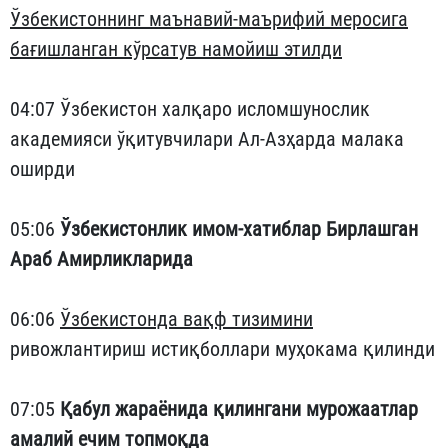
Ўзбекистоннинг маънавий-маърифий меросига
бағишланган кўрсатув намойиш этилди
04:07 Ўзбекистон халқаро исломшунослик
академияси ўқитувчилари Ал-Азҳарда малака
оширди
05:06
Ўзбекистонлик имом-хатиблар Бирлашган
Араб Амирликларида
06:06
Ўзбекистонда вақф тизимини
ривожлантириш истиқболлари муҳокама қилинди
07:05
Қабул жараёнида қилингани мурожаатлар
амалий ечим топмоқда