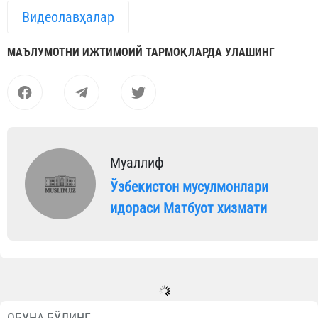
Видеолавҳалар
МАЪЛУМОТНИ ИЖТИМОИЙ ТАРМОҚЛАРДА УЛАШИНГ
Муаллиф
Ўзбекистон мусулмонлари
идораси Матбуот хизмати
ОБУНА БЎЛИНГ