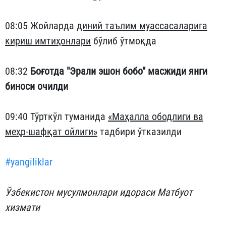
08:05 Жойларда
диний таълим муассасаларига
кириш имтиҳонлари
бўлиб ўтмоқда
08:32
Боғотда "Эрали эшон бобо" масжиди янги
биноси очилди
09:40 Тўрткўл туманида
«Маҳалла ободлиги ва
меҳр-шафқат ойлиги»
тадбири ўтказилди
#yangiliklar
Ўзбекистон мусулмонлари идораси Матбуот
хизмати