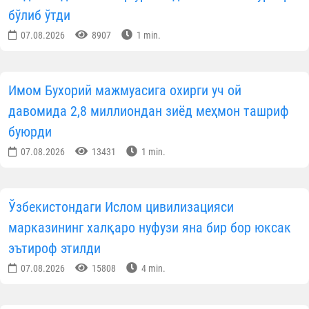
бўлиб ўтди
07.08.2026
8907
1 min.
Имом Бухорий мажмуасига охирги уч ой
давомида 2,8 миллиондан зиёд меҳмон ташриф
буюрди
07.08.2026
13431
1 min.
Ўзбекистондаги Ислом цивилизацияси
марказининг халқаро нуфузи яна бир бор юксак
эътироф этилди
07.08.2026
15808
4 min.