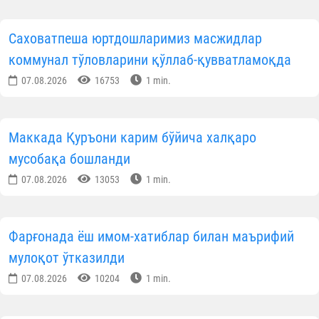
Саховатпеша юртдошларимиз масжидлар
коммунал тўловларини қўллаб-қувватламоқда
07.08.2026
16753
1 min.
Маккада Қуръони карим бўйича халқаро
мусобақа бошланди
07.08.2026
13053
1 min.
Фарғонада ёш имом-хатиблар билан маърифий
мулоқот ўтказилди
07.08.2026
10204
1 min.