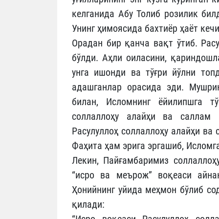
келганида Абу Толиб розилик бил
Унинг ҳимоясида бахтиёр ҳаёт кеч
Орадан бир қанча вақт ўтиб. Рас
бўлди. Аҳли оиласини, қариндошл
унга ишонди ва тўғри йўлни топ
адашганлар орасида эди. Мушри
билан, Исломнинг ёйилипшга тў
соллаллоҳу алайҳи ва саллам 
Расулуллоҳ соллаллоҳу алайҳи ва 
Фаҳита ҳам эрига эргашиб, Исломг
Лекин, Пайғамбаримиз соллаллоҳ
“исро ва меърож” воқеаси айна
Ҳонийнинг уйида меҳмон бўлиб со
қилади:
“Исро воқеаси Расулуллоҳ солл