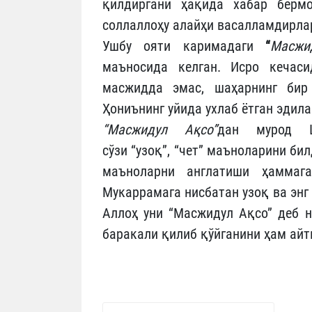
қилдиргани ҳақида хабар бермо
соллаллоҳу алайҳи васалламдирла
Ушбу ояти каримадаги
“
Масжи
маъносида келган. Исро кечас
масжидда эмас, шаҳарнинг бир
Ҳониънинг уйида ухлаб ётган эдила
“Масжидул Ақсо”
дан мурод Ш
сўзи “узоқ”, “чет” маъноларини би
маъноларни англатиши ҳаммаг
Мукаррамага нисбатан узоқ ва энг 
Аллоҳ уни “Масжидул Ақсо” деб 
баракали қилиб қўйганини ҳам ай