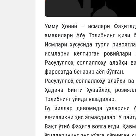
Умму Ҳоний – исмлари Фаҳитади
амакилари Абу Толибнинг қизи б
Исмлари хусусида турли ривоятл
исмларни келтирган ровийлари 
Расулуллоҳ соллаллоҳу алайҳи в
фаросатда беназир аёл бўлган.
Расулуллоҳ соллаллоҳу алайҳи ва
Ҳадича бинти Ҳувайлид розиялл
Толибнинг уйида яшадилар.
Бу йиллар давомида ўзларини А
ёлғизликни ҳис этмасдилар. У пайт
Вақт ўтиб Фаҳита вояга етди. Қавм
ўғилларининг энг кўзга кўринган 