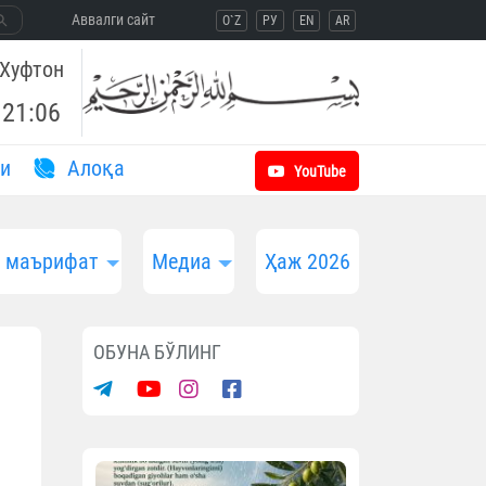
Aввалги сайт
O`Z
РУ
EN
AR
Хуфтон
21:06
и
Aлоқа
YouTube
и маърифат
Медиа
Ҳаж 2026
ОБУНА БЎЛИНГ