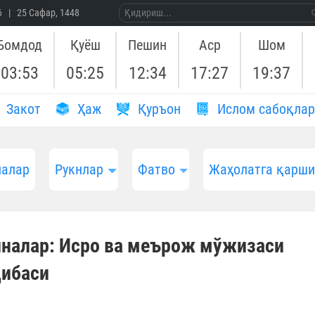
26 | 25 Сафар, 1448
Бомдод
Қуёш
Пешин
Аср
Шом
03:53
05:25
12:34
17:27
19:37
Закот
Ҳаж
Қуръон
Ислом сабоқлар
алар
Рукнлар
Фатво
Жаҳолатга қарш
налар: Исро ва меърож мўжизаси
ҳибаси