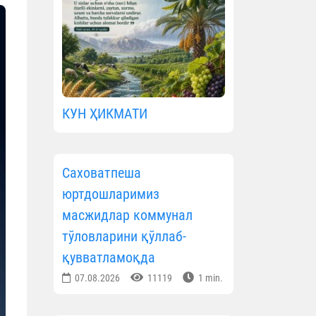
КУН ҲИКМАТИ
Саховатпеша
юртдошларимиз
масжидлар коммунал
тўловларини қўллаб-
қувватламоқда
07.08.2026
11119
1 min.