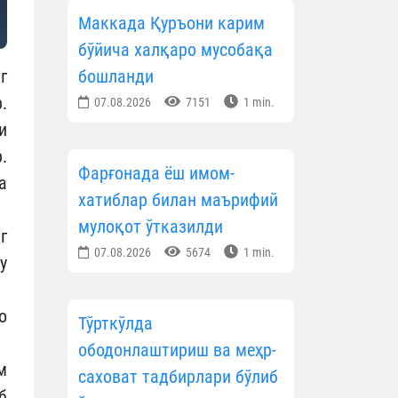
Маккада Қуръони карим
бўйича халқаро мусобақа
г
бошланди
.
07.08.2026
7151
1 min.
и
.
Фарғонада ёш имом-
а
хатиблар билан маърифий
мулоқот ўтказилди
г
07.08.2026
5674
1 min.
у
о
Тўрткўлда
ободонлаштириш ва меҳр-
м
саховат тадбирлари бўлиб
б