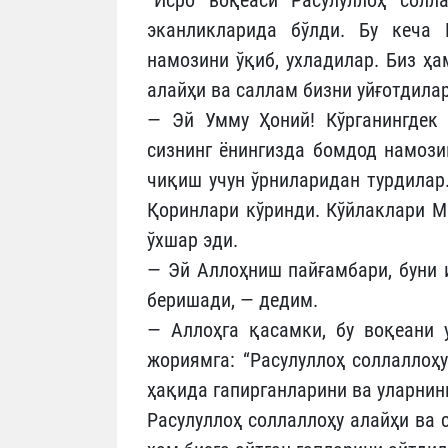
эканликларида бўлди. Бу кеча 
намозини ўқиб, ухладилар. Биз ҳа
алайҳи ва саллам бизни уйғотдилар
— Эй Умму Ҳоний! Кўрганингдек
сизнинг ёнингизда бомдод намози
чиқиш учун ўрниларидан турдилар.
Қоринлари кўринди. Кўйлаклари М
ўхшар эди.
— Эй Аллоҳниш пайғамбари, буни и
беришади, — дедим.
— Аллоҳга қасамки, бу воқеани 
жориямга: “Расулуллоҳ соллаллоҳ
ҳақида гапирганларини ва уларнин
Расулуллоҳ соллаллоҳу алайҳи ва