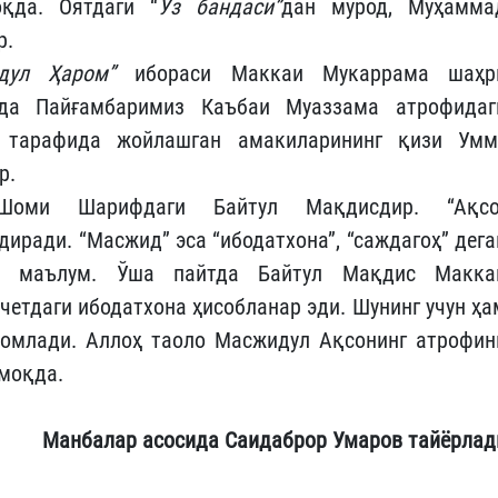
қда. Оятдаги “
Ўз бандаси”
дан мурод, Муҳамма
р.
дул Ҳаром”
ибораси Маккаи Мукаррама шаҳр
ида Пайғамбаримиз Каъбаи Муаззама атрофидаг
 тарафида жойлашган амакиларининг қизи Умм
р.
оми Шарифдаги Байтул Мақдисдир. “Ақсо
лдиради. “Масжид” эса “ибодатхона”, “саждагоҳ” дега
а маълум. Ўша пайтда Байтул Мақдис Макка
четдаги ибодатхона ҳисобланар эди. Шунинг учун ҳа
номлади. Аллоҳ таоло Масжидул Ақсонинг атрофин
тмоқда.
Манбалар асосида Саидаброр Умаров тайёрлад