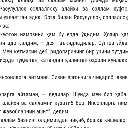
Расулуллоҳ соллаллоҳу алайҳи ва саллам хуфто
м ухлаётган эдик. Эрта билан Расулуллоҳ соллаллоҳ
 ва:
 хуфтон намозини ҳам бу ерда ўқидим. Ҳозир ҳа
ни адо қилдим, — дея таъкидладилар. Сўнгра уйда
 Мен кетмасин деб, ридоларининг бир учини тутдим
исрда тўқилган, катандан қилинган оҳорли кўйлакк
нсонларга айтманг. Сизни ёлғончига чиқариб, азия
уларга айтаман, — дедилар. Шунда мен бир ҳаба
у алайҳи ва салламни кузатиб бор. Инсонларга ним
г жавобларнин эшит”, дедим.
 саллам бизнинг олдимиздан чиқиб, бошқа кишиларг