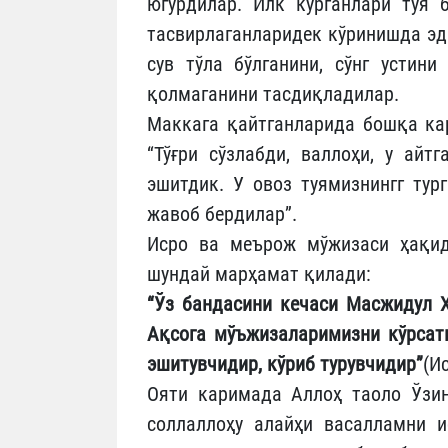
югурдилар. Илк кўрганлари туя 
тасвирлаганларидек кўринишда эд
сув тўла бўлганини, сўнг устини
қолмаганини тасдиқладилар.
Маккага қайтганларида бошқа кар
“Тўғри сўзлабди, валлоҳи, у айт
эшитдик. У овоз туямизнингг тург
жавоб бердилар”.
Исро ва меърож мўжизаси ҳақид
шундай марҳамат қилади:
“Ўз бандасини кечаси Масжидул 
Ақсога мўъжизаларимизни кўрсати
эшитувчидир, кўриб турувчидир”
(И
Ояти каримада Аллоҳ таоло Ўзи
соллаллоҳу алайҳи васалламни и