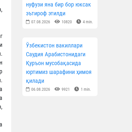
нуфузи яна бир бор юксак
,
эътироф этилди
07.08.2026
10820
4 min.
г
и
Ўзбекистон вакиллари
.
Саудия Арабистонидаги
н
Қуръон мусобақасида
р
юртимиз шарафини ҳимоя
.
қилади
а
06.08.2026
9921
1 min.
а
,
а