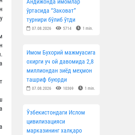
Андижонда имомлар
н
ўртасида “Заковат”
у
турнири бўлиб ўтди
07.08.2026
5714
1 min.
м
н
Имом Бухорий мажмуасига
.
охирги уч ой давомида 2,8
а
миллиондан зиёд меҳмон
ташриф буюрди
т
07.08.2026
10369
1 min.
ш
а
Ўзбекистондаги Ислом
цивилизацияси
а
марказининг халқаро