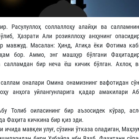
р. Расулуллоҳ соллаллоҳу алайҳи ва салламнин
ўлиб, Ҳазрати Али розияллоҳу анҳунинг опасидир
ар мавжуд. Масалан: Ҳинд, Атиқа ёки Фотима каб
ҳам бор. Аммо, энг машҳур бўлгани Фаҳитадир
а салламдан бир неча ёш кичик бўлган. Ахлоқ в
 саллам оналари Омина онамизнинг вафотидан сўн
оҳу анҳога уйлангунларига қадар амакилари Аб
бу Толиб оиласининг бир аъзосидек кўрар, асл
да Фаҳита кичкина бир қиз эди.
и ичида мавқеи улуғ, сўзини ўтказа оладиган, Маҳзу
кишиларидан бири Ҳубайра ибн Ваҳб, Фаҳитани сўра