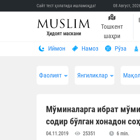
Сайт тест ҳолатида ишламоқда!
08 Август, 20
Тошкент
Ҳидоят маскани
шаҳри
Иймон
Намоз
Рўза
Фаолият
Янгиликлар
Мақол
Мўминаларга ибрат мўми
содир бўлган хонадон со
04.11.2019
25351
6 min.