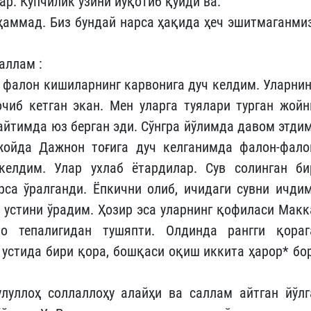
ар. Кўпчилик ўзини йўқотиб қўйди ва:
ҳаммад. Биз бундай нарса ҳақида ҳеч эшитмаганмиз
аллам :
 фалон кишиларнинг карвонига дуч келдим. Уларнин
очиб кетган экан. Мен уларга туялари турган жойн
айтимда юз берган эди. Сўнгра йўлимда давом этдим
жойда Дажнон тоғига дуч келганимда фалон-фало
келдим. Улар ухлаб ётардилар. Сув солинган би
рса ўралганди. Ёпкични олиб, ичидаги сувни ичдим
 устини ўрадим. Ҳозир эса уларнинг қофиласи Макк
о тепалигидан тушяпти. Олдинда рангги қораг
 устида бири қора, бошқаси оқиш иккита ҳарор* бор
луллоҳ соллаллоҳу алайҳи ва саллам айтган йўлг