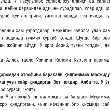
бўлди. У Расулуллоҳ соллаллоҳу алайҳи ва салла
и. Кейин карвондан идишни сўрадилар. Улар идишд
 ўраб қўйганларини, уйғонганларида эса ичида су
вонни ҳам учратдилар. Берилган саволга улар ҳам
ган водийда туямиз ҳуркиб қочди. Шунда бир ово
ан жойини айтди. У ерга бориб, туяни топдик”, де
а Аллоҳ таоло Ўзининг Каломи Қуръони каримд
Ҳаромдан атрофини баракали қилганимиз Масжиду
ш учун сайр қилдирган Зот покдир. Албатта, У ўт
сро сураси, 1-оят).
ни Ўзи поклаб ёд қилмоқда ва бандаси Муҳамма
сро қилдиргани, яъни кечанинг бир қисмида сай