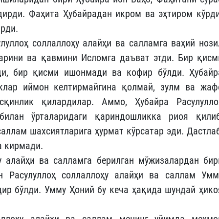
дирди. Фаҳита Ҳубайрадан икром ва эҳтиром кўрди
ирди.
улуллоҳ соллаллоҳу алайҳи ва салламга ваҳий нози
арини ва қавмини Исломга даъват этди. Бир қисм
ди, бир қисми ишонмади ва кофир бўлди. Ҳубайр
клар иймон келтирмайгина қолмай, зулм ва жаф
сқинлик қилардилар. Аммо, Ҳубайра Расулулло
билан ўрталаридаги қариндошликка риоя қилиб
саллам шахсиятларига ҳурмат кўрсатар эди. Дастлаб
а кирмади.
у алайҳи ва салламга берилган мўжизалардан бир
н Расулуллоҳ соллаллоҳу алайҳи ва саллам Умм
дир бўлди. Умму Ҳоний бу кеча ҳақида шундай ҳико
аллоҳу алайҳи ва саллам менинг уйимда меҳмо