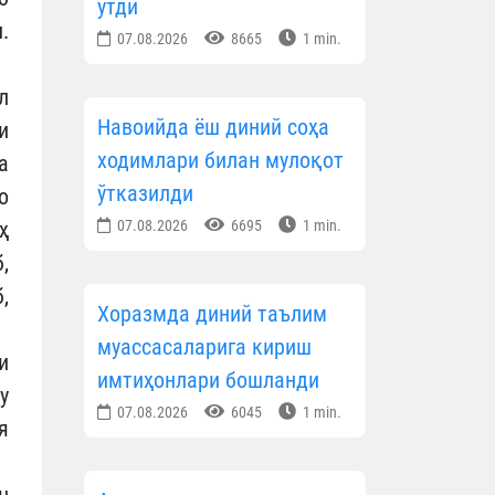
ўтди
.
07.08.2026
8665
1 min.
л
Навоийда ёш диний соҳа
и
ходимлари билан мулоқот
а
ўтказилди
о
ҳ
07.08.2026
6695
1 min.
,
,
Хоразмда диний таълим
муассасаларига кириш
и
имтиҳонлари бошланди
у
07.08.2026
6045
1 min.
я
н