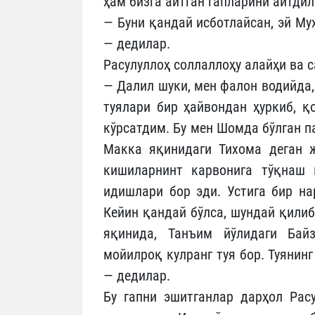
ҳам бизга айтган гапларини айтдил
— Буни қандай исботлайсан, эй Му
— дедилар.
Расулуллоҳ соллаллоҳу алайҳи ва с
— Далил шуки, мен фалон водийда,
туялари бир ҳайвондан ҳуркиб, қ
кўрсатдим. Бу мен Шомда бўлган п
Макка яқинидаги Тихома деган 
кишиларнинт карвонига тўқнаш 
идишлари бор эди. Устига бир на
Кейин қандай бўлса, шундай қилиб
яқинида, Танъим йўлидаги Байз
мойилроқ кулранг туя бор. Туянинг
— дедилар.
Бу гапни эшитганлар дарҳол Расу