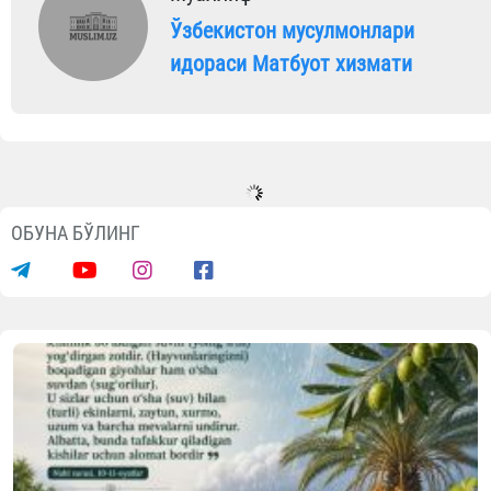
Ўзбекистон мусулмонлари
идораси Матбуот хизмати
ОБУНА БЎЛИНГ