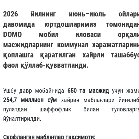
2026 йилнинг июнь–июль ойлар
давомида юртдошларимиз томонида
DOMO
мобил иловаси орқал
масжидларнинг коммунал харажатларин
қоплашга қаратилган хайрли ташаббу
фаол қўллаб-қувватланди.
Ушбу давр мобайнида
650 та масжид
учун жам
254,7 миллион сўм
хайрия маблағлари йиғилиб
пўлатдай шаффофлик билан тўловларг
йўналтирилди.
Сарфланган маблағлар тақсимоти: