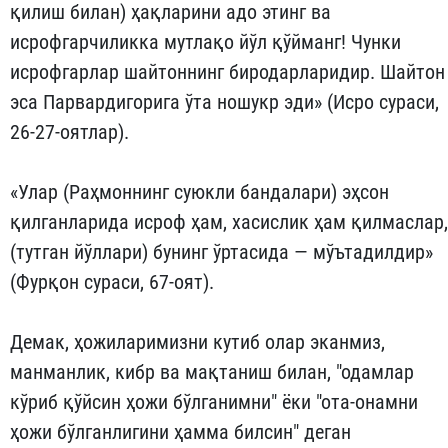
қилиш билан) ҳақларини адо этинг ва
исрофгарчиликка мутлақо йўл қўйманг! Чунки
исрофгарлар шайтоннинг биродарларидир. Шайтон
эса Парвардигорига ўта ношукр эди» (Исро сураси,
26-27-оятлар).
«Улар (Раҳмоннинг суюкли бандалари) эҳсон
қилганларида исроф ҳам, хасислик ҳам қилмаслар,
(тутган йўллари) бунинг ўртасида — мўътадилдир»
(Фурқон сураси, 67-оят).
Демак, ҳожиларимизни кутиб олар эканмиз,
манманлик, кибр ва мақтаниш билан, "одамлар
кўриб қўйсин ҳожи бўлганимни" ёки "ота-онамни
ҳожи бўлганлигини ҳамма билсин" деган