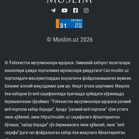
© Muslim.uz 2026
© Ўзбекистон мусулмонлари идораси. Оммавий ахборот воситалари
вакиллари ҳамда порталимиз мухлислари диққатига! Сиз muslim.uz
порталидаги маълумотлардан хоҳлаганча фойдаланишингиз мумкин.
Бизнинг асосий мақсадимиз ҳам шу. Фақат ягона шартимиз: Мақола
ёки хабарни ўз веб-саҳифангизда ёритишда қуйидаги кўринишда
беришингизни сўраймиз: “Ўзбекистон мусулмонлари идораси расмий
веб-портали хабар беради”, бунда “расмий веб-портали” сўзи устига
линк қўйилиб, линк https//muslim.uz саҳифасига йўналтирилган
бўлиши, “хабар беради” сўз бирикмасига линк қўйилиб, линк “веб-
саҳифа”даги сиз фойдаланган хабар ёки мақолага йўналтирилган