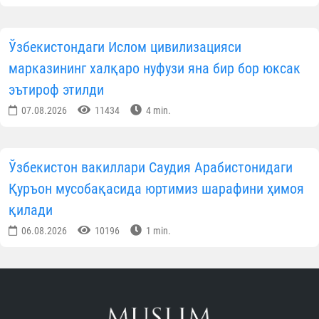
Ўзбекистондаги Ислом цивилизацияси
марказининг халқаро нуфузи яна бир бор юксак
эътироф этилди
07.08.2026
11434
4 min.
Ўзбекистон вакиллари Саудия Арабистонидаги
Қуръон мусобақасида юртимиз шарафини ҳимоя
қилади
06.08.2026
10196
1 min.