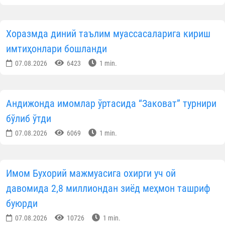
Хоразмда диний таълим муассасаларига кириш
имтиҳонлари бошланди
07.08.2026
6423
1 min.
Андижонда имомлар ўртасида “Заковат” турнири
бўлиб ўтди
07.08.2026
6069
1 min.
Имом Бухорий мажмуасига охирги уч ой
давомида 2,8 миллиондан зиёд меҳмон ташриф
буюрди
07.08.2026
10726
1 min.