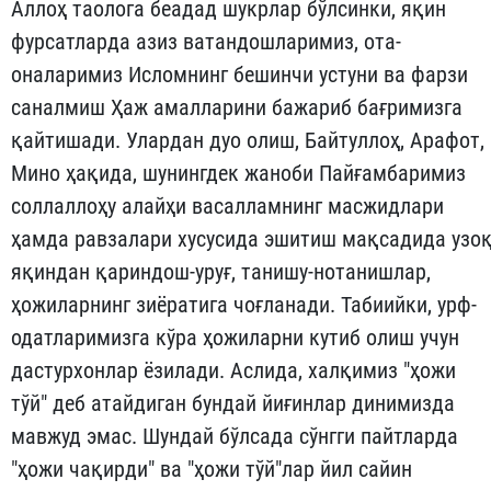
Аллоҳ таолога беадад шукрлар бўлсинки, яқин
фурсатларда азиз ватандошларимиз, ота-
оналаримиз Исломнинг бешинчи устуни ва фарзи
саналмиш Ҳаж амалларини бажариб бағримизга
қайтишади. Улардан дуо олиш, Байтуллоҳ, Арафот,
Мино ҳақида, шунингдек жаноби Пайғамбаримиз
соллаллоҳу алайҳи васалламнинг масжидлари
ҳамда равзалари хусусида эшитиш мақсадида узо
яқиндан қариндош-уруғ, танишу-нотанишлар,
ҳожиларнинг зиёратига чоғланади. Табиийки, урф-
одатларимизга кўра ҳожиларни кутиб олиш учун
дастурхонлар ёзилади. Аслида, халқимиз "ҳожи
тўй" деб атайдиган бундай йиғинлар динимизда
мавжуд эмас. Шундай бўлсада сўнгги пайтларда
"ҳожи чақирди" ва "ҳожи тўй"лар йил сайин