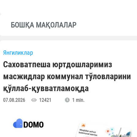
БОШҚА МАҚОЛАЛАР
Янгиликлар
Саховатпеша юртдошларимиз
масжидлар коммунал тўловларини
қўллаб-қувватламоқда
07.08.2026
12421
1 min.