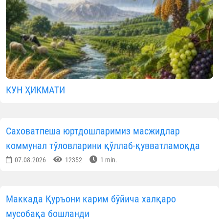
КУН ҲИКМАТИ
Саховатпеша юртдошларимиз масжидлар
коммунал тўловларини қўллаб-қувватламоқда
07.08.2026
12352
1 min.
Маккада Қуръони карим бўйича халқаро
мусобақа бошланди