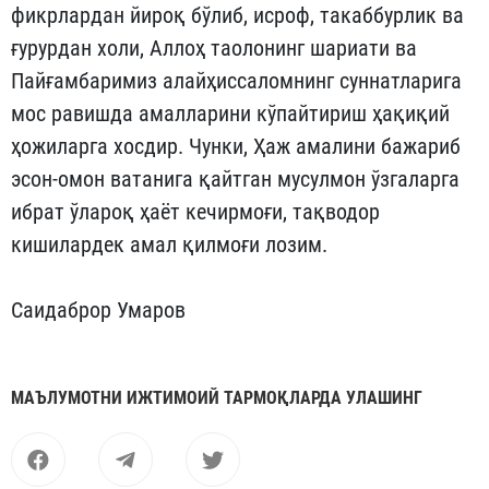
фикрлардан йироқ бўлиб, исроф, такаббурлик ва
ғурурдан холи, Аллоҳ таолонинг шариати ва
Пайғамбаримиз алайҳиссаломнинг суннатларига
мос равишда амалларини кўпайтириш ҳақиқий
ҳожиларга хосдир. Чунки, Ҳаж амалини бажариб
эсон-омон ватанига қайтган мусулмон ўзгаларга
ибрат ўлароқ ҳаёт кечирмоғи, тақводор
кишилардек амал қилмоғи лозим.
Саидаброр Умаров
МАЪЛУМОТНИ ИЖТИМОИЙ ТАРМОҚЛАРДА УЛАШИНГ