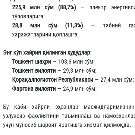
225,9 млн сўм (88,7%)
— электр энергияс
тўловларига;
28,8 млн сўм (11,3%)
— табиий га
харажатларини қоплашга.
Энг кўп хайрия қилинган ҳудудлар:
Тошкент шаҳри
— 103,6 млн сўм;
Тошкент вилояти
— 29,3 млн сўм;
Қорақалпоғистон Республикаси
— 27,4 млн сўм;
Фарғона вилояти
— 24,9 млн сўм.
Бу каби хайрли эҳсонлар масжидларимизнин
узлуксиз фаолиятини таъминлаш ва намозхонла
учун муносиб шароит яратишга хизмат қилмоқда.