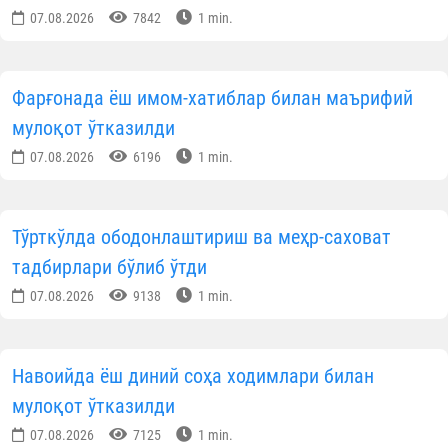
07.08.2026
7842
1 min.
Фарғонада ёш имом-хатиблар билан маърифий
мулоқот ўтказилди
07.08.2026
6196
1 min.
Тўрткўлда ободонлаштириш ва меҳр-саховат
тадбирлари бўлиб ўтди
07.08.2026
9138
1 min.
Навоийда ёш диний соҳа ходимлари билан
мулоқот ўтказилди
07.08.2026
7125
1 min.