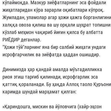
кўпаймоқда. Мазкур зиёфатларнинг эса фойдали
жиҳатларидан кўра зарарли оқибатлари кўпроқ.
Жумладан, уламолар агар ҳожи ҳажга борганлигин
халққа овоза қилиш ва шу орқали шуҳрат топишни
кўзлаб меҳмон чақириб йиғин қилса бу албатта
РИЁДИР деганлар.
"Ҳожи тўй"ларнинг яна бир салбий жиҳати ундаги
исрофгарчилик ва зиёфатда ҳаддан ошишдир.
Динимизда ҳар қандай амалда мўътадилликка
риоя этиш тарғиб қилинади, исрофгарлик эса
қаттиқ қораланади. Бу ҳақда Аллоҳ таоло Қуръони
каримда шундай марҳамат қилган:
«Қариндошга, мискин ва йўловчига (хайр-эҳсон