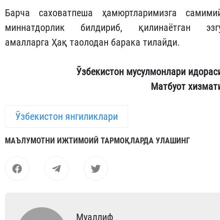
Барча саховатпеша ҳамюртларимизга самими
миннатдорлик билдириб, қилинаётган эзг
амалларга Ҳақ таолодан барака тилайди.
Ўзбекистон мусулмонлари идорас
Матбуот хизмат
Ўзбекистон янгиликлари
МАЪЛУМОТНИ ИЖТИМОИЙ ТАРМОҚЛАРДА УЛАШИНГ
Муаллиф