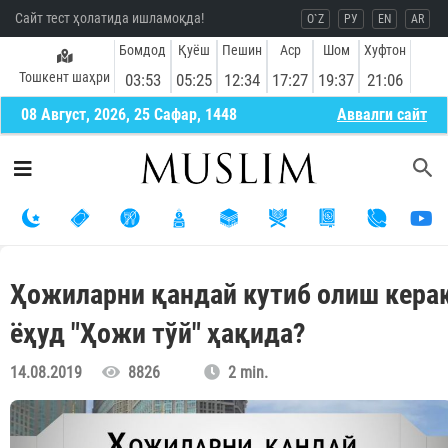
Сайт тест ҳолатида ишламоқда!
O`Z
РУ
EN
AR
Бомдод
Қуёш
Пешин
Аср
Шом
Хуфтон
Тошкент шаҳри
03:53
05:25
12:34
17:27
19:37
21:06
08 Август, 2026, 25 Сафар, 1448
Aввалги сайт
Ҳожиларни қандай кутиб олиш кера
ёҳуд "Ҳожи тўй" ҳақида?
14.08.2019
8826
2 min.