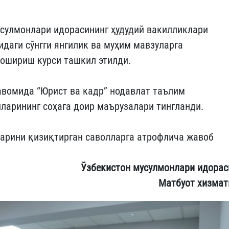
усулмонлари идорасининг ҳудудий вакилликлари
идаги сўнгги янгилик ва муҳим мавзуларга
 ошириш курси ташкил этилди.
вомида “Юрист ва кадр” нодавлат таълим
ларининг соҳага доир маърузалари тингланди.
ларини қизиқтирган саволларга атрофлича жавоб
Ўзбекистон мусулмонлари идорас
Матбуот хизмат