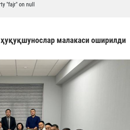
y "fajr" on null
 ҳуқуқшунослар малакаси оширилди