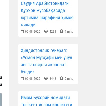
Саудия Арабистонидаги
Қуръон мусобақасида
юртимиз шарафини ҳимоя
қилади
06.08.2026
4288
1 min.
Ҳиндистонлик генерал:
«Усмон Мусҳафи мен учун
энг таъсирли экспонат
бўлди»
и
06.08.2026
3442
2 min.
и
Имом Бухорий номидаги
Тошкент ислом институти