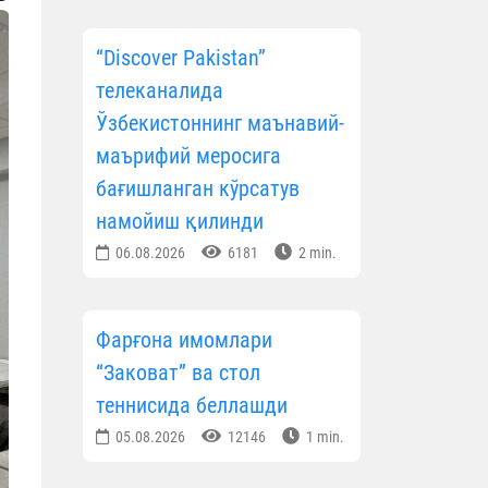
“Discover Pakistan”
телеканалида
Ўзбекистоннинг маънавий-
маърифий меросига
бағишланган кўрсатув
намойиш қилинди
06.08.2026
6181
2 min.
Фарғона имомлари
“Заковат” ва стол
теннисида беллашди
05.08.2026
12146
1 min.