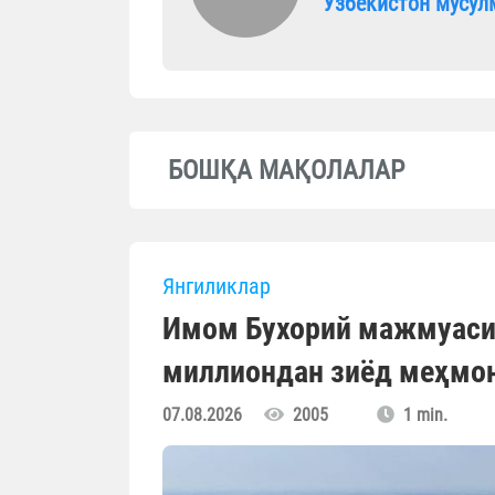
Ўзбекистон мусул
БОШҚА МАҚОЛАЛАР
Янгиликлар
Имом Бухорий мажмуасиг
миллиондан зиёд меҳмо
07.08.2026
2005
1 min.