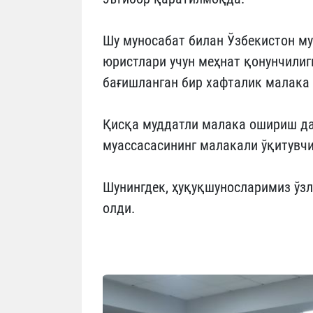
Шу муносабат билан Ўзбекистон м
юристлари учун меҳнат қонунчилиг
бағишланган бир хафталик малака
Қисқа муддатли малака ошириш да
муассасасининг малакали ўқитувчи
Шунингдек, ҳуқуқшуносларимиз ўз
олди.