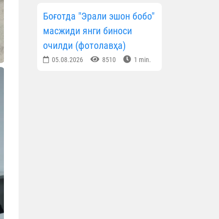
Боғотда "Эрали эшон бобо"
масжиди янги биноси
очилди (фотолавҳа)
05.08.2026
8510
1 min.