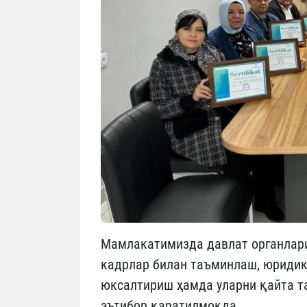
Мамлакатимизда давлат органлари
кадрлар билан таъминлаш, юридик
юксалтириш ҳамда уларни қайта т
эътибор қаратилмоқда.