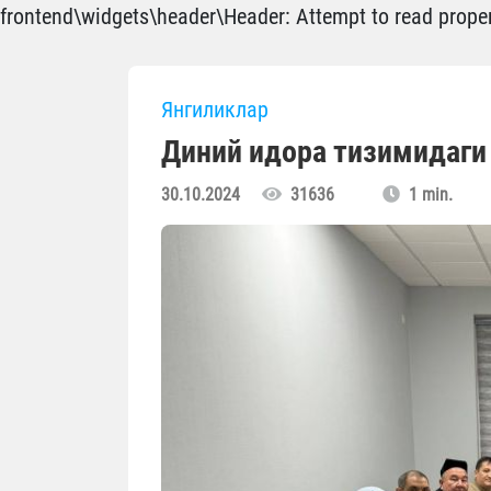
frontend\widgets\header\Header: Attempt to read propert
Янгиликлар
Диний идора тизимидаги
30.10.2024
31636
1 min.