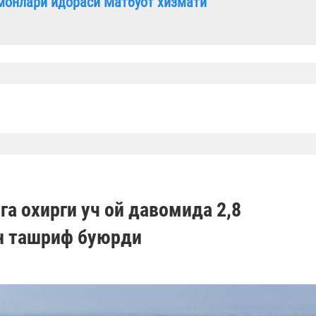
монлари идораси Матбуот хизмати
а охирги уч ой давомида 2,8
н ташриф буюрди