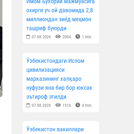
Имом Бухорий мажмуасига
охирги уч ой давомида 2,8
миллиондан зиёд меҳмон
ташриф буюрди
07.08.2026
2004
1 min.
Ўзбекистондаги Ислом
цивилизацияси
марказининг халқаро
нуфузи яна бир бор юксак
эътироф этилди
07.08.2026
1516
4 min.
Ўзбекистон вакиллари