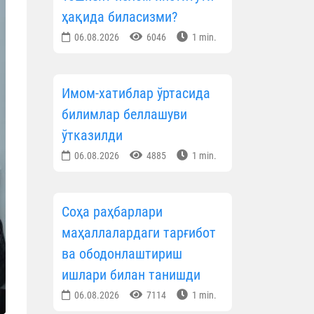
ҳақида биласизми?
06.08.2026
6046
1 min.
Имом-хатиблар ўртасида
билимлар беллашуви
ўтказилди
06.08.2026
4885
1 min.
Соҳа раҳбарлари
маҳаллалардаги тарғибот
ва ободонлаштириш
ишлари билан танишди
06.08.2026
7114
1 min.