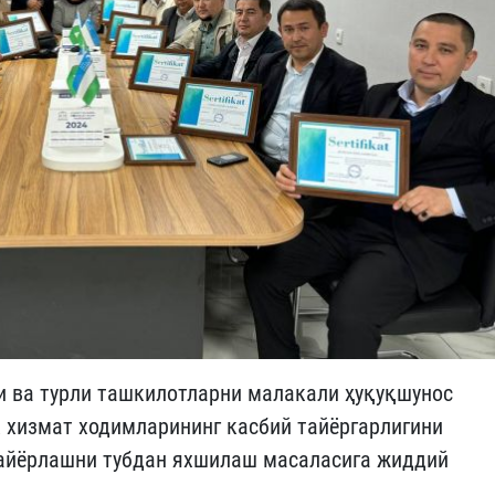
 ва турли ташкилотларни малакали ҳуқуқшунос
 хизмат ходимларининг касбий тайёргарлигини
айёрлашни тубдан яхшилаш масаласига жиддий