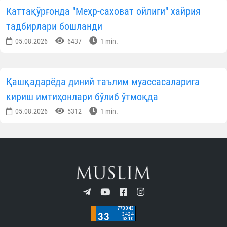
Каттақўрғонда "Меҳр-саховат ойлиги" хайрия
тадбирлари бошланди
05.08.2026
6437
1 min.
Қашқадарёда диний таълим муассасаларига
кириш имтиҳонлари бўлиб ўтмоқда
05.08.2026
5312
1 min.