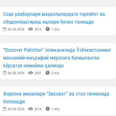
Соҳа раҳбарлари маҳаллалардаги тарғибот ва
ободонлаштириш ишлари билан танишди
06.08.2026
3016
1 min.
“Discover Pakistan” телеканалида Ўзбекистоннинг
маънавий-маърифий меросига бағишланган
кўрсатув намойиш қилинди
06.08.2026
2601
2 min.
Фарғона имомлари “Заковат” ва стол теннисида
беллашди
05.08.2026
9616
1 min.