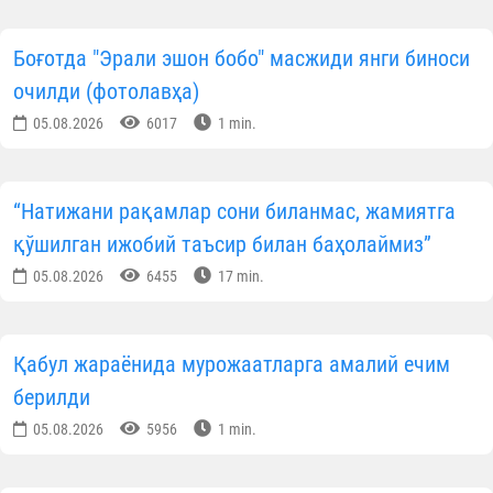
Боғотда "Эрали эшон бобо" масжиди янги биноси
очилди (фотолавҳа)
05.08.2026
6017
1 min.
“Натижани рақамлар сони биланмас, жамиятга
қўшилган ижобий таъсир билан баҳолаймиз”
05.08.2026
6455
17 min.
Қабул жараёнида мурожаатларга амалий ечим
берилди
05.08.2026
5956
1 min.