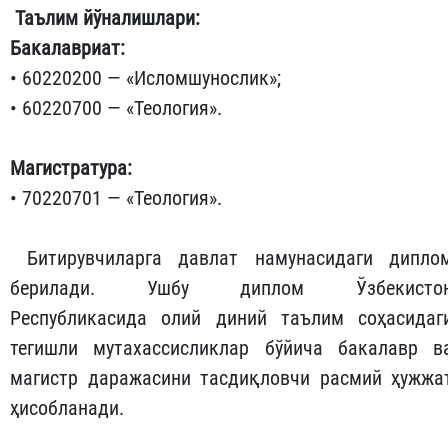
Таълим йўналишлари:
Бакалавриат:
• 60220200 — «Исломшунослик»;
• 60220700 — «Теология».
Магистратура:
• 70220701 — «Теология».
Битирувчиларга давлат намунасидаги дипло
берилади. Ушбу диплом Ўзбекисто
Республикасида олий диний таълим соҳасидаг
тегишли мутахассисликлар бўйича бакалавр в
магистр даражасини тасдиқловчи расмий ҳужжа
ҳисобланади.