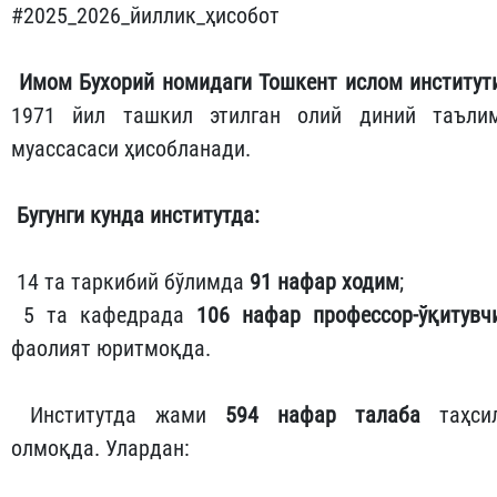
#2025_2026_йиллик_ҳисобот
Имом Бухорий номидаги Тошкент ислом институт
1971 йил ташкил этилган олий диний таъли
муассасаси ҳисобланади.
Бугунги кунда институтда:
14 та таркибий бўлимда
91 нафар ходим
;
5 та кафедрада
106 нафар профессор-ўқитувч
фаолият юритмоқда.
Институтда жами
594 нафар талаба
таҳси
олмоқда. Улардан: