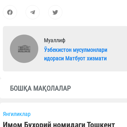
Муаллиф
Ўзбекистон мусулмонлари
идораси Матбуот хизмати
БОШҚА МАҚОЛАЛАР
Янгиликлар
Имом Бухорий номидаги Тошкент