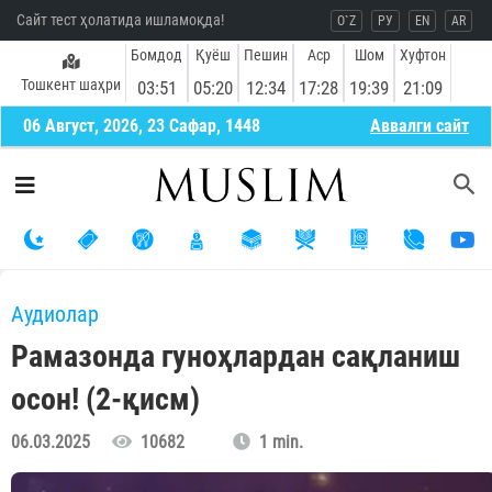
Сайт тест ҳолатида ишламоқда!
O`Z
РУ
EN
AR
Бомдод
Қуёш
Пешин
Аср
Шом
Хуфтон
Тошкент шаҳри
03:51
05:20
12:34
17:28
19:39
21:09
06 Август, 2026, 23 Сафар, 1448
Aввалги сайт
Aудиолар
Рамазонда гуноҳлардан сақланиш
осон! (2-қисм)
06.03.2025
10682
1 min.