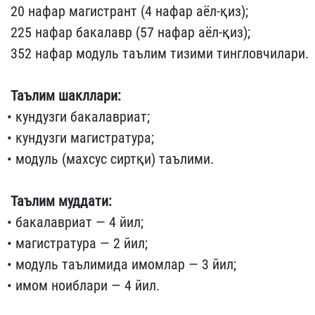
20 нафар магистрант (4 нафар аёл-қиз);
225 нафар бакалавр (57 нафар аёл-қиз);
352 нафар модуль таълим тизими тингловчилари.
Таълим шакллари:
• кундузги бакалавриат;
• кундузги магистратура;
• модуль (махсус сиртқи) таълими.
Таълим муддати:
• бакалавриат — 4 йил;
• магистратура — 2 йил;
• модуль таълимида имомлар — 3 йил;
• имом ноиблари — 4 йил.