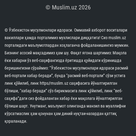
© Muslim.uz 2026
© Ўзбекистон мусулмонлари идораси. Оммавий ахборот воситалари
вакиллари ҳамда порталимиз мухлислари диққатига! Сиз muslim.uz
порталидаги маълумотлардан хоҳлаганча фойдаланишингиз мумкин.
Бизнинг асосий мақсадимиз ҳам шу. Фақат ягона шартимиз: Мақола
ёки хабарни ўз веб-саҳифангизда ёритишда қуйидаги кўринишда
беришингизни сўраймиз: “Ўзбекистон мусулмонлари идораси расмий
веб-портали хабар беради”, бунда “расмий веб-портали” сўзи устига
линк қўйилиб, линк https//muslim.uz саҳифасига йўналтирилган
бўлиши, “хабар беради” сўз бирикмасига линк қўйилиб, линк “веб-
саҳифа”даги сиз фойдаланган хабар ёки мақолага йўналтирилган
бўлиши шарт. Унутманг, маълумот олинганда манзил ва муаллифни
кўрсатмаслик ҳам қонунан ҳам диний нуқтаи-назардан қаттиқ
қораланади.