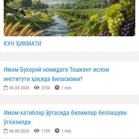
КУН ҲИКМАТИ
Имом Бухорий номидаги Тошкент ислом
институти ҳақида биласизми?
06.08.2026
2354
1 min.
Имом-хатиблар ўртасида билимлар беллашуви
ўтказилди
06.08.2026
1709
1 min.