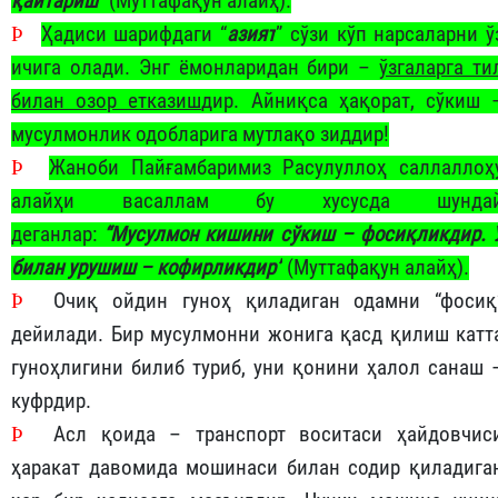
қайтариш”
(Муттафақун алайҳ).
Þ
Ҳадиси шарифдаги “
азият
” сўзи кўп нарсаларни ў
ичига олади. Энг ёмонларидан бири –
ўзгаларга ти
билан озор етказиш
дир. Айниқса ҳақорат, сўкиш 
мусулмонлик одобларига мутлақо зиддир!
Þ
Жаноби Пайғамбаримиз Расулуллоҳ саллаллоҳ
алайҳи васаллам бу хусусда шунда
деганлар:
“Мусулмон кишини сўкиш – фосиқликдир. 
билан урушиш – кофирликдир”
(Муттафақун алайҳ).
Þ
Очиқ ойдин гуноҳ қиладиган одамни “фосиқ
дейилади. Бир мусулмонни жонига қасд қилиш катт
гуноҳлигини билиб туриб, уни қонини ҳалол санаш 
куфрдир.
Þ
Асл қоида – транспорт воситаси ҳайдовчис
ҳаракат давомида мошинаси билан содир қиладига