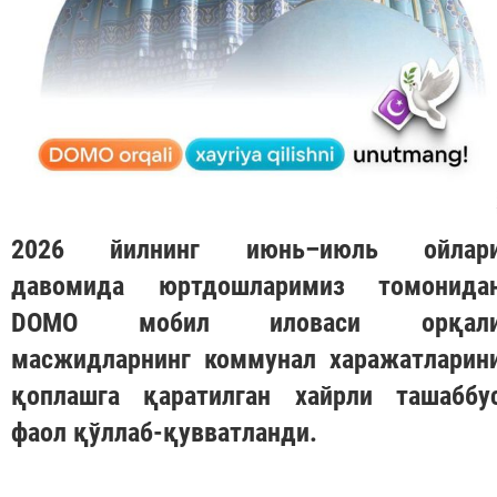
2026 йилнинг июнь–июль ойлар
давомида юртдошларимиз томонида
DOMO
мобил иловаси орқал
масжидларнинг коммунал харажатларин
қоплашга қаратилган хайрли ташаббу
фаол қўллаб-қувватланди.