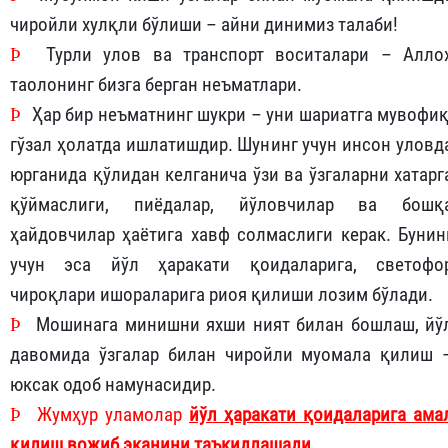
чиройли хулқли бўлиши – айни динимиз талаби!
Þ
Турли улов ва транспорт воситалари – Алло
таоло
нинг бизга берган неъмат
лар
и
.
Þ
Ҳар бир неъматнинг шукри – уни шариатга мувофиқ
гўзал ҳолатда ишлатишдир. Шунинг учун инсон уловд
юрганида қўлидан келганича ўзи ва ўзгаларни хатарг
қўймаслиги, пиёдалар, йўловчилар ва бошқ
ҳайдовчилар ҳаётига хавф солмаслиги керак. Бунин
учун эса йўл ҳаракати қоидаларига, светофо
чироқлари ишораларига риоя қилиши лозим бўлади.
Þ
Мошинага минишни яхши ният билан бошлаш, йў
давомида ўзгалар билан чиройли муомала қилиш 
юксак одоб намунасидир.
Þ
Жумҳур уламолар
йўл ҳаракати қоидаларига ама
қилиш вожиб эканини таъкидлашади
.