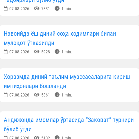
07.08.2026
7831
1 min.
Навоийда ёш диний соҳа ходимлари билан
мулоқот ўтказилди
07.08.2026
5928
1 min.
Хоразмда диний таълим муассасаларига кириш
имтиҳонлари бошланди
07.08.2026
5361
1 min.
Андижонда имомлар ўртасида “Заковат” турнири
бўлиб ўтди
07.08.2026
5102
1 min.