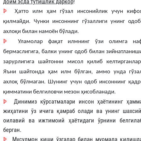
доим эсда тутишлик даркор
!
Þ
Ҳатто илм ҳам гўзал инсонийлик учун кифо
қилмайди. Чунки инсоннинг гўзаллиги унинг одоб
ахлоқи билан намоён бўлади.
Þ
Уламолар фақат илмнинг ўзи олимга на
бермаслигига, балки унинг одоб билан зийнатланиш
зарурлигига шайтонни мисол қилиб келтирганлар
Яъни шайтонда ҳам илм бўлган, аммо унда гўза
ахлоқ бўлмаган. Шунинг учун одоб инсоннинг қадр
қимматини белгиловчи мезон ҳисобланади.
Þ
Динимиз кўрсатмалари инсон ҳаётининг ҳамм
жиҳатини ўз ичига қамраб олади ва унинг шахсий
оилавий ва ижтимоий ҳаётидаги ўрнини белгила
берган.
Þ
Мусулмон киши ўзгалар билан муомала қилишд