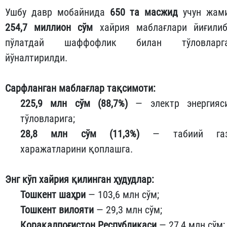
Ушбу давр мобайнида
650 та масжид
учун жам
254,7 миллион сўм
хайрия маблағлари йиғилиб
пўлатдай шаффофлик билан тўловларг
йўналтирилди.
Сарфланган маблағлар тақсимоти:
225,9 млн сўм (88,7%)
— электр энергияс
тўловларига;
28,8 млн сўм (11,3%)
— табиий га
харажатларини қоплашга.
Энг кўп хайрия қилинган ҳудудлар:
Тошкент шаҳри
— 103,6 млн сўм;
Тошкент вилояти
— 29,3 млн сўм;
Қорақалпоғистон Республикаси
— 27,4 млн сўм;