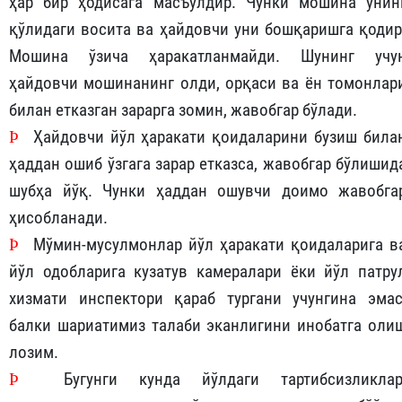
ҳар бир ҳодисага масъулдир.
Чунки мошина унин
қўлидаги восита ва ҳайдовчи уни бошқаришга қодир
Мошина ўзича ҳаракатланмайди. Шунинг учу
ҳайдовчи мошинанинг олди, орқаси ва ён томонлар
билан етказган зарарга зомин
,
жавобгар
бўлади.
Þ
Ҳайдовчи йўл ҳаракати қоидаларини бузиш била
ҳаддан ошиб ўзгага зарар етказса, жавобгар бўлишид
шубҳа йўқ.
Чунки ҳаддан ошувчи доимо жавобга
ҳисобланади.
Þ
Мўмин-мусулмонлар йўл ҳаракати қоидаларига в
йўл одобларига кузатув камералари ёки йўл патру
хизмати инспектори қараб тургани учунгина эмас
балки шариатимиз талаби эканлигини инобатга оли
лозим.
Þ
Бугунги кунда йўлдаги тартибсизликлар