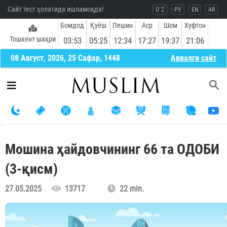
Сайт тест ҳолатида ишламоқда!
O`Z
РУ
EN
AR
Бомдод
Қуёш
Пешин
Аср
Шом
Хуфтон
Тошкент шаҳри
03:53
05:25
12:34
17:27
19:37
21:06
08 Август, 2026, 25 Сафар, 1448
Aввалги сайт
Мошина ҳайдовчининг 66 та ОДОБИ
(3-қисм)
27.05.2025
13717
22 min.