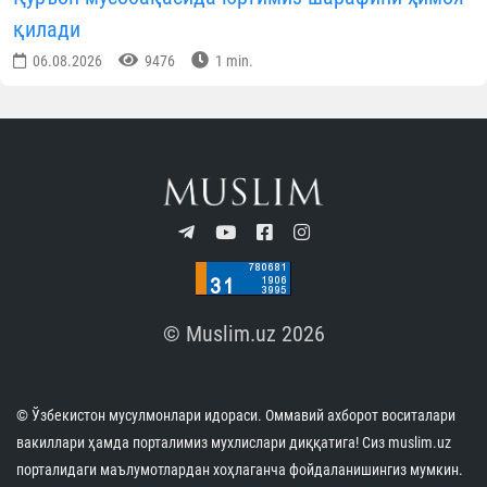
қилади
06.08.2026
9476
1 min.
© Muslim.uz 2026
© Ўзбекистон мусулмонлари идораси. Оммавий ахборот воситалари
вакиллари ҳамда порталимиз мухлислари диққатига! Сиз muslim.uz
порталидаги маълумотлардан хоҳлаганча фойдаланишингиз мумкин.