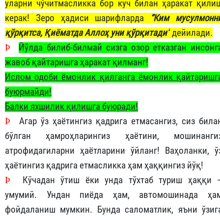
уларни чўчитмасликка бор куч билан ҳаракат қили
керак! Зеро ҳадиси шарифларда
“Ким мусулмонн
қўрқитса, Қиёматда Аллоҳ уни қўрқитади”
дейилади.
Þ
Йўлда билиб-билмай сизга озор етказган инсонг
жавоб қайтаришга ҳаракат қилманг!
Ислом одоби ёмонлик қилганга ёмонлик қайтаришг
буюрмайди!
Балки яхшилик қилишга буюради!
Þ
Агар ўз ҳаётингиз қадрига етмасангиз, сиз била
бўлган ҳамроҳларингиз ҳаётини, мошинанги
атрофидагиларни ҳаётларини ўйланг! Ваҳоланки, ў
ҳаётингиз қадрига етмасликка ҳам ҳаққингиз йўқ!
Þ
Кўчадан ўтиш ёки унда тўхтаб туриш ҳаққи 
умумий. Ундан пиёда ҳам, автомошинада ҳа
фойдаланиш мумкин. Бунда саломатлик, яъни ўзиг