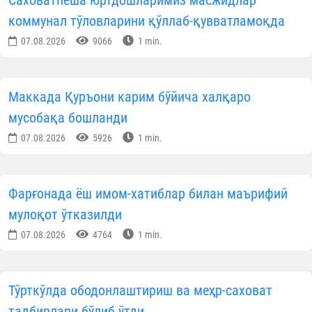
коммунал тўловларини қўллаб-қувватламоқда
07.08.2026
9066
1 min.
Маккада Қуръони карим бўйича халқаро
мусобақа бошланди
07.08.2026
5926
1 min.
Фарғонада ёш имом-хатиблар билан маърифий
мулоқот ўтказилди
07.08.2026
4764
1 min.
Тўрткўлда ободонлаштириш ва меҳр-саховат
тадбирлари бўлиб ўтди