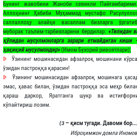
Бунинг жавобини Жаноби севикли Пайғамбарими
Аллоҳнинг Ҳабиби Муҳаммад мустафо Расулулло
саллаллоҳу алайҳи васаллам бизларга ўргатиб
муборак таълим-тарбияларини бердилар:
«Тилидан в
қўлидан мусулмонларга зарари етмайдиган киши 
ҳақиқий мусулмондир»
(Имом Бухорий ривоятлари);
Þ
Ўзининг мошинасидан афзалроқ мошинани кўрса
ўзидан пастроққа қарасин!
Þ
Ўзининг мошинасидан афзалроқ мошинага ҳаса
эмас, ҳавас билан, ўзидан пастроққа эса меҳр била
қараш даркор, Яратганга шукр ва истиғфорн
кўпайтириш лозим.
–
қисм тугади. Давоми бор...
(3
Иброҳимжон домла Иномов