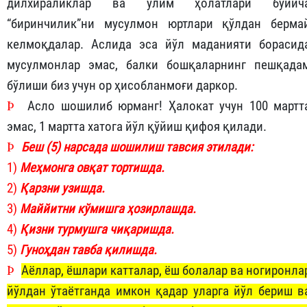
дилхираликлар ва ўлим ҳолатлари бўйич
“биринчилик”ни мусулмон юртлари қўлдан берма
келмоқдалар. Аслида эса йўл маданияти борасид
мусулмонлар эмас, балки бошқаларнинг пешқада
бўлиши биз учун ор ҳисобланмоғи даркор.
Þ
Асло шошилиб юрманг! Ҳалокат учун 100 мартт
эмас, 1 мартта хатога йўл қўйиш қифоя қилади.
Þ
Беш (5) нарсада шошилиш тавсия этилади:
1)
Меҳмонга овқат тортишда.
2)
Қарзни узишда.
3)
Маййитни кўмишга ҳозирлашда.
4)
Қизни турмушга чиқаришда.
5)
Гуноҳдан тавба қилишда.
Þ
Аёллар, ёшлари катталар, ёш болалар ва ногиронла
йўлдан ўтаётганда имкон қадар уларга йўл бериш в