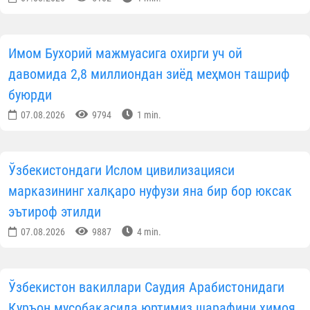
Имом Бухорий мажмуасига охирги уч ой
давомида 2,8 миллиондан зиёд меҳмон ташриф
буюрди
07.08.2026
9794
1 min.
Ўзбекистондаги Ислом цивилизацияси
марказининг халқаро нуфузи яна бир бор юксак
эътироф этилди
07.08.2026
9887
4 min.
Ўзбекистон вакиллари Саудия Арабистонидаги
Қуръон мусобақасида юртимиз шарафини ҳимоя