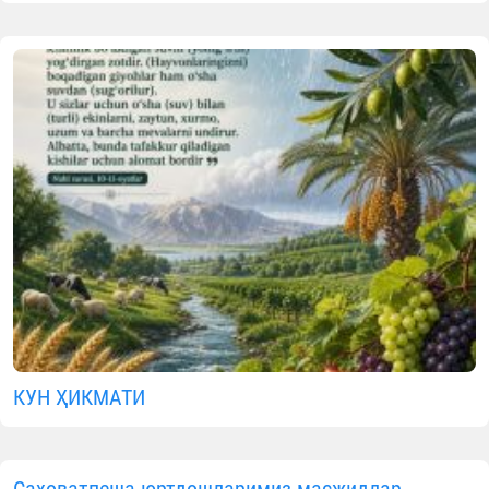
КУН ҲИКМАТИ
Саховатпеша юртдошларимиз масжидлар