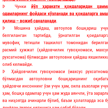
Þ
Чунки
йўл ҳаракати қоидаларидан ҳамм
одамларнинг фойдаси кўзланади ва қоидаларга ама
қилиш – вожиб саналанади
.
Þ
Мошина ҳайдаш, автоулов бошқариш учу
белгиланган тартибда, ўрнатилган қоидаларг
мувофиқ тегишли ташкилот томонидан берилга
расмий ҳужжат (ҳайдовчилик гувоҳномаси, махсу
рухсатнома) бўлмасдан автоуловни ҳайдаш яхшиликк
олиб келмайди.
Þ
Ҳайдовчилик гувоҳномаси (махсус рухсатнома
бўлмасдан автоуловни бошқаришнинг оқибат
ҳайдовчи инсоннинг ўзи учун ҳам, оила аъзолари учу
ҳам, бошқа одамлар учун ҳам жуда аянчли, ўта зарарл
ва ниҳоятда ачинарли бўлиб, баъзи ҳолатларда эса б
дунёдан тезроқ кетишига ҳам сабаб бўлади.