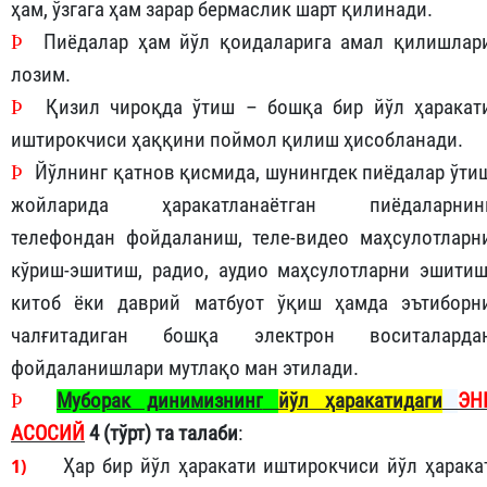
ҳам, ўзгага ҳам зарар бермаслик шарт қилинади.
Þ
Пиёдалар ҳам йўл қоидаларига амал қилишлар
лозим.
Þ
Қизил чироқда ўтиш – бошқа бир йўл ҳаракат
иштирокчиси ҳаққини поймол қилиш ҳисобланади.
Þ
Йўлнинг қатнов қисмида, шунингдек пиёдалар ўти
жойларида ҳаракатланаётган пиёдаларнин
телефондан фойдаланиш, теле-видео маҳсулотларн
кўриш-эшитиш, радио, аудио маҳсулотларни эшитиш
китоб ёки даврий матбуот ўқиш ҳамда эътиборн
чалғитадиган бошқа электрон воситаларда
фойдаланишлари мутлақо ман этилади.
Þ
Муборак динимизнинг
йўл ҳаракатидаги
ЭН
АСОСИЙ
4 (тўрт) та талаби
:
1)
Ҳар бир йўл ҳаракати иштирокчиси йўл ҳарака