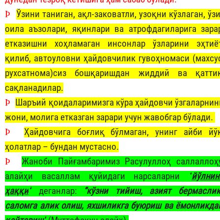
Þ
Ўзини таниган, ақл-заковатли, узоқни кўзлаган, ўзи
оила аъзолари, яқинлари ва атрофдагиларига зара
етказишни хоҳламаган инсонлар ўзларини эҳтиё
қилиб, автоуловни ҳайдовчилик гувоҳномаси (махсу
рухсатнома)сиз бошқаришдан жиддий ва қатти
сақланадилар.
Þ
Шаръий қоидаларимизга кўра ҳайдовчи ўзгаларнин
жони, молига етказган зарари учун жавобгар бўлади.
Þ
Ҳайдовчига боғлиқ бўлмаган, унинг айби йў
ҳолатлар – бундан мустасно.
Þ
Жаноби Пайғамбаримиз Расулуллоҳ саллаллоҳ
алайҳи васаллам қуйидаги нарсаларни
“
йўлнин
ҳаққи
”
деганлар:
“кўзни тийиш, азият бермаслик
саломга алик олиш, яхшиликга буюриш ва ёмонликда