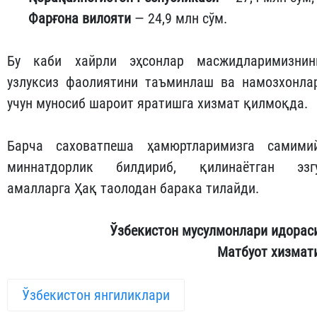
Фарғона вилояти
— 24,9 млн сўм.
Бу каби хайрли эҳсонлар масжидларимизнин
узлуксиз фаолиятини таъминлаш ва намозхонла
учун муносиб шароит яратишга хизмат қилмоқда.
Барча саховатпеша ҳамюртларимизга самими
миннатдорлик билдириб, қилинаётган эзг
амалларга Ҳақ таолодан барака тилайди.
Ўзбекистон мусулмонлари идорас
Матбуот хизмат
Ўзбекистон янгиликлари