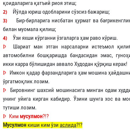
қоидаларига қатъий риоя этиш;
2)
Йўлда юриш одобларини сўзсиз бажариш;
3)
Бир-бирларига нисбатан ҳурмат ва бағрикенгли
билан муомала қилиш;
4)
Ўзи яхши кўрганни ўзгаларга ҳам раво кўриш.
Þ
Шариат ман этган нарсаларни истеъмол қили
автомобилни бошқаришда бандасидан эмас, гуноҳ
икки карра бўлишидан аввало Худодан қўрқиш керак!
Þ
Имкон қадар фарзандларига ҳам мошина ҳайдашн
ўргатмоқлик лозим.
Þ
Бировнинг шахсий мошинасига минган одам худд
унинг уйига кирган кабидир. Ўзини шунга хос ва мо
тутиши лозим.
Þ
Ким
мусулмон
?!?
Мусулмон
киши ким ўзи
аслида
?!?