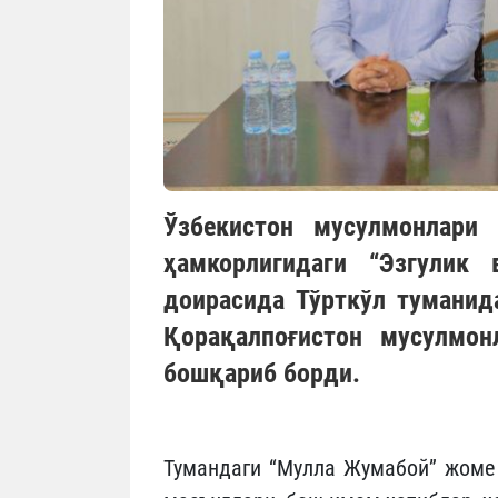
Ўзбекистон мусулмонлари
ҳамкорлигидаги “Эзгулик 
доирасида Тўрткўл туманид
Қорақалпоғистон мусулмон
бошқариб борди.
Тумандаги “Мулла Жумабой” жоме