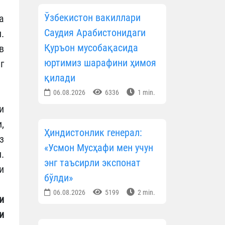
Ўзбекистон вакиллари
а
Саудия Арабистонидаги
.
Қуръон мусобақасида
в
юртимиз шарафини ҳимоя
г
қилади
06.08.2026
6336
1 min.
и
,
Ҳиндистонлик генерал:
з
«Усмон Мусҳафи мен учун
.
энг таъсирли экспонат
и
бўлди»
06.08.2026
5199
2 min.
и
и