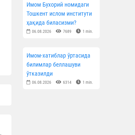
Имом Бухорий номидаги
Тошкент ислом институти
ҳақида биласизми?
06.08.2026
7689
1 min.
Имом-хатиблар ўртасида
билимлар беллашуви
ўтказилди
06.08.2026
6314
1 min.