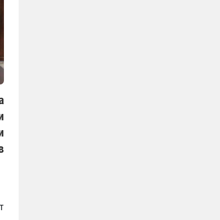
а
и
и
в
т