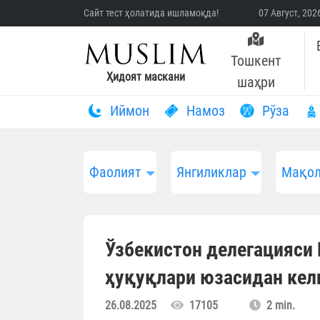
Сайт тест ҳолатида ишламоқда!
07 Август, 20
Тошкент
Ҳидоят маскани
шаҳри
Иймон
Намоз
Рўза
Фаолият
Янгиликлар
Мақол
Ўзбекистон делегацияси
ҳуқуқлари юзасидан кел
26.08.2025
17105
2 min.