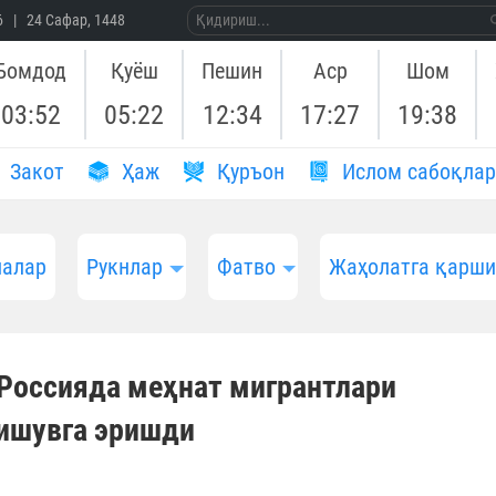
26 | 24 Сафар, 1448
Бомдод
Қуёш
Пешин
Аср
Шом
03:52
05:22
12:34
17:27
19:38
Закот
Ҳаж
Қуръон
Ислом сабоқлар
алар
Рукнлар
Фатво
Жаҳолатга қарш
 Россияда меҳнат мигрантлари
ишувга эришди