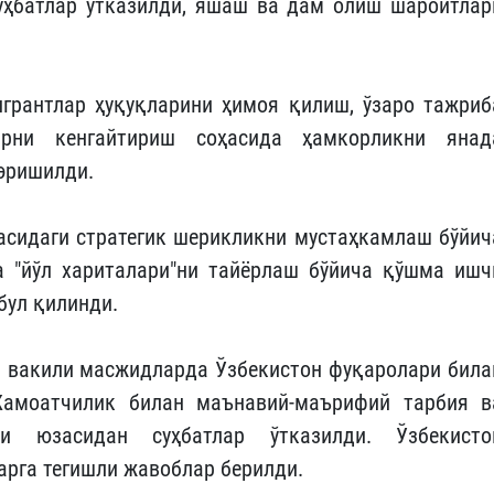
уҳбатлар ўтказилди, яшаш ва дам олиш шароитлар
грантлар ҳуқуқларини ҳимоя қилиш, ўзаро тажриб
ни кенгайтириш соҳасида ҳамкорликни янад
эришилди.
тасидаги стратегик шерикликни мустаҳкамлаш бўйич
 "йўл хариталари"ни тайёрлаш бўйича қўшма ишч
бул қилинди.
 вакили масжидларда Ўзбекистон фуқаролари била
амоатчилик билан маънавий-маърифий тарбия в
ри юзасидан суҳбатлар ўтказилди. Ўзбекисто
арга тегишли жавоблар берилди.