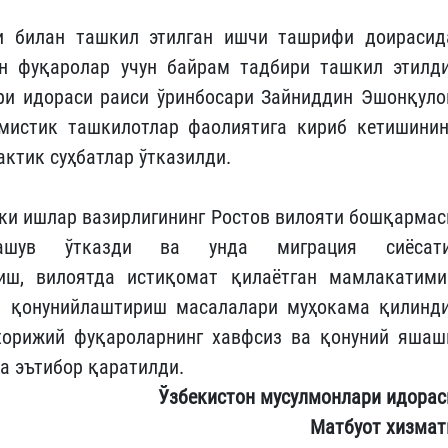
и билан ташкил этилган ишчи ташрифи доирасид
н фуқаролар учун байрам тадбири ташкил этилди
ри идораси раиси ўринбосари Зайниддин Эшонқуло
мистик ташкилотлар фаолиятига кириб кетишинин
ктик суҳбатлар ўтказилди.
чки ишлар вазирлигининг Ростов вилояти бошқармас
ашув ўтказди ва унда миграция сиёсати
лиш, вилоятда истиқомат қилаётган мамлакатими
и қонунийлаштириш масалалари муҳокама қилинди
хорижий фуқароларнинг хавфсиз ва қонуний яшаш
да эътибор қаратилди.
Ўзбекистон мусулмонлари идорас
Матбуот хизмат