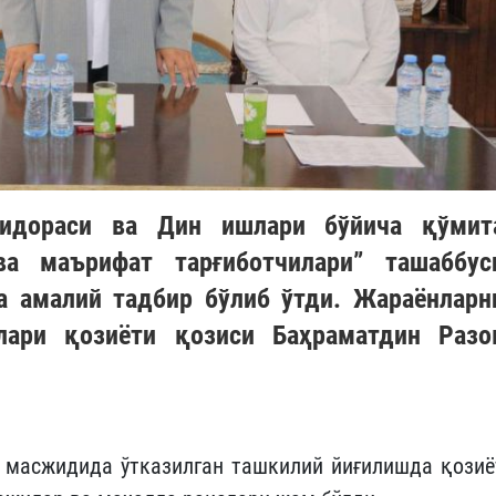
 идораси ва Дин ишлари бўйича қўмит
ва маърифат тарғиботчилари” ташаббус
а амалий тадбир бўлиб ўтди. Жараёнларн
лари қозиёти қозиси Баҳраматдин Разо
 масжидида ўтказилган ташкилий йиғилишда қозиё