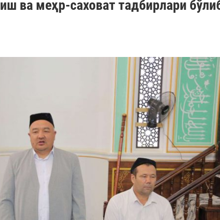
иш ва меҳр-саховат тадбирлари бўли