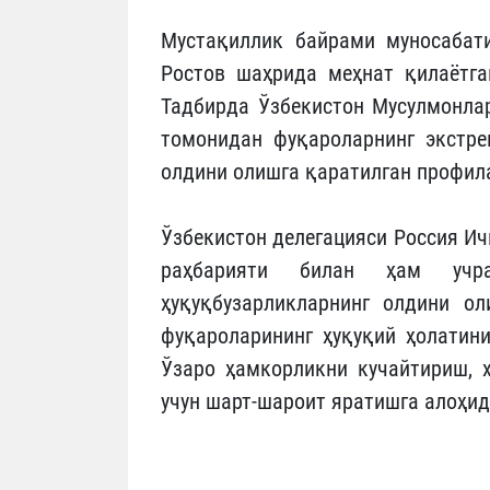
Мустақиллик байрами муносабат
Ростов шаҳрида меҳнат қилаётга
Тадбирда Ўзбекистон Мусулмонла
томонидан фуқароларнинг экстре
олдини олишга қаратилган профила
Ўзбекистон делегацияси Россия И
раҳбарияти билан ҳам учр
ҳуқуқбузарликларнинг олдини о
фуқароларининг ҳуқуқий ҳолатин
Ўзаро ҳамкорликни кучайтириш, 
учун шарт-шароит яратишга алоҳи