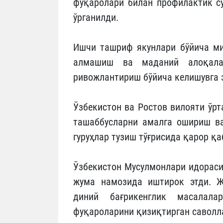
фуқаролари билан профилактик с
ўрганилди.
Ишчи ташриф якунлари бўйича ми
алмашиш ва маданий алоқалар
ривожлантириш бўйича келишувга 
Ўзбекистон ва Ростов вилояти ўр
ташаббусларни амалга ошириш ва
гуруҳлар тузиш тўғрисида қарор қа
Ўзбекистон Мусулмонлари идораси
жума намозида иштирок этди. Ж
диний бағрикенглик масалала
фуқароларини қизиқтирган саволл