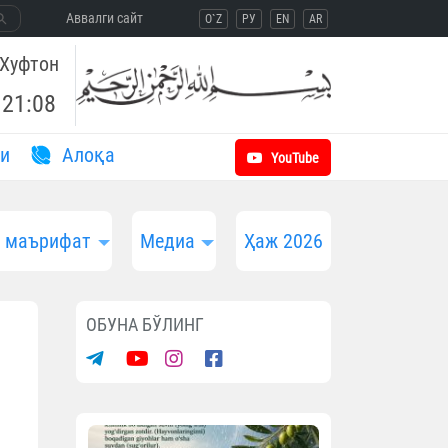
Aввалги сайт
O`Z
РУ
EN
AR
Хуфтон
21:08
и
Aлоқа
YouTube
и маърифат
Медиа
Ҳаж 2026
ОБУНА БЎЛИНГ