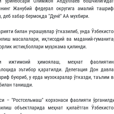
и ўринбосари Олимжон Абдуллаев бошчилигидаг
иянинг Жанубий федерал округига амалий ташриф
, деб хабар бермоқда "Дунё" АА мухбири.
рияти билан учрашувлар ўтказилиб, унда Ўзбекисто
илиш масалалари, иқтисодий ва маданий-гуманита
орлик истиқболлари муҳокама қилинди.
рни ижтимоий ҳимоялаш, меҳнат фаолиятин
лоҳида эътибор қаратилди. Делегация Дон давла
шриф буюриб, у ерда музокаралар ўтказди, таълим в
билан танишди.
и – "Ростсельмаш" корхонаси фаолияти ўрганилди
рилиш объектларида меҳнат қилаётган Ўзбекисто