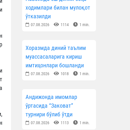
и
ходимлари билан мулоқот
и
ўтказилди
07.08.2026
1114
1 min.
н
р
Хоразмда диний таълим
муассасаларига кириш
имтиҳонлари бошланди
и
07.08.2026
1018
1 min.
т
а
Андижонда имомлар
ўртасида “Заковат”
,
турнири бўлиб ўтди
н
07.08.2026
1113
1 min.