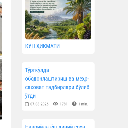
КУН ҲИКМАТИ
Тўрткўлда
ободонлаштириш ва меҳр-
саховат тадбирлари бўлиб
ўтди
07.08.2026
1781
1 min.
Навоийда ёш диний соҳа