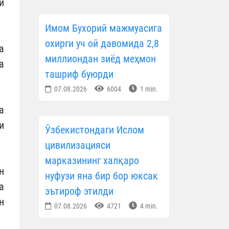
и
Имом Бухорий мажмуасига
охирги уч ой давомида 2,8
а
миллиондан зиёд меҳмон
а
ташриф буюрди
07.08.2026
6004
1 min.
а
и
Ўзбекистондаги Ислом
цивилизацияси
марказининг халқаро
н
нуфузи яна бир бор юксак
а
эътироф этилди
н
07.08.2026
4721
4 min.