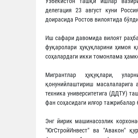
Ўзбекистон ташқи ишлар вазир
делегация 23 август куни Росс
доирасида Ростов вилоятида бўлди
Иш сафари давомида вилоят раҳба
фуқаролари ҳуқуқларини ҳимоя қ
соҳалардаги икки томонлама ҳамк
Мигрантлар ҳуқуқлари, ула
қонунийлаштириш масалаларига а
техника университетига (ДДТУ) та
фан соҳасидаги илғор тажрибалар 
Энг йирик машинасозлик корхонас
"ЮгСтройИнвест" ва "Авакон" қу