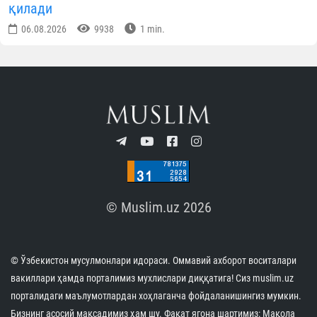
имтиҳонлари бошланди
07.08.2026
6067
1 min.
Андижонда имомлар ўртасида “Заковат” турнири
бўлиб ўтди
07.08.2026
5724
1 min.
Имом Бухорий мажмуасига охирги уч ой
давомида 2,8 миллиондан зиёд меҳмон ташриф
буюрди
07.08.2026
10382
1 min.
Ўзбекистондаги Ислом цивилизацияси