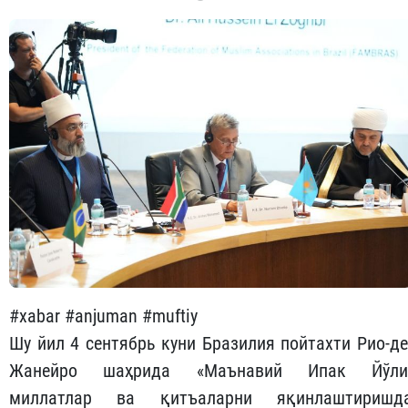
#xabar #anjuman #muftiy
Шу йил 4 сентябрь куни Бразилия пойтахти Рио-де
Жанейро шаҳрида «Маънавий Ипак Йўли
миллатлар ва қитъаларни яқинлаштиришд