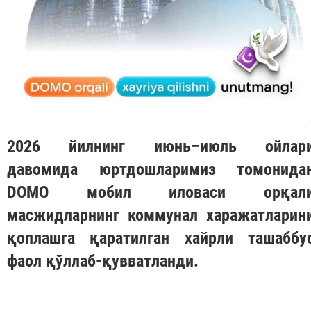
2026 йилнинг июнь–июль ойлар
давомида юртдошларимиз томонида
DOMO
мобил иловаси орқал
масжидларнинг коммунал харажатларин
қоплашга қаратилган хайрли ташаббу
фаол қўллаб-қувватланди.