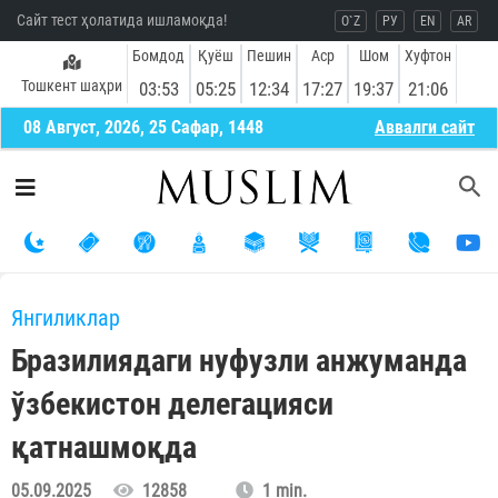
Сайт тест ҳолатида ишламоқда!
O`Z
РУ
EN
AR
Бомдод
Қуёш
Пешин
Аср
Шом
Хуфтон
Тошкент шаҳри
03:53
05:25
12:34
17:27
19:37
21:06
08 Август, 2026, 25 Сафар, 1448
Aввалги сайт
Янгиликлар
Бразилиядаги нуфузли анжуманда
ўзбекистон делегацияси
қатнашмоқда
05.09.2025
12858
1 min.