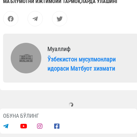
МАЪЛУМОТНИ ИЖТИМОИЙ ТАРМОҚЛАРДА УЛАШИНГ
Муаллиф
Ўзбекистон мусулмонлари
идораси Матбуот хизмати
Видеолар
Фарғонада 35 нафар болажонга хатн
тўйи ўтказилди