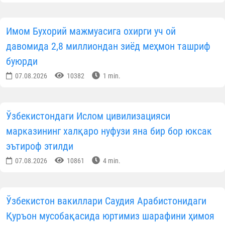
Фарғонада ёш имом-хатиблар билан маърифий
мулоқот ўтказилди
07.08.2026
5713
1 min.
Тўрткўлда ободонлаштириш ва меҳр-саховат
тадбирлари бўлиб ўтди
07.08.2026
8696
1 min.
Навоийда ёш диний соҳа ходимлари билан
мулоқот ўтказилди
07.08.2026
6717
1 min.
Хоразмда диний таълим муассасаларига кириш