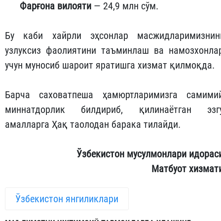
Фарғона вилояти
— 24,9 млн сўм.
Бу каби хайрли эҳсонлар масжидларимизнин
узлуксиз фаолиятини таъминлаш ва намозхонла
учун муносиб шароит яратишга хизмат қилмоқда.
Барча саховатпеша ҳамюртларимизга самими
миннатдорлик билдириб, қилинаётган эзг
амалларга Ҳақ таолодан барака тилайди.
Ўзбекистон мусулмонлари идорас
Матбуот хизмат
Ўзбекистон янгиликлари