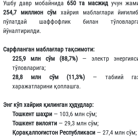
Ушбу давр мобайнида
650 та масжид
учун жам
254,7 миллион сўм
хайрия маблағлари йиғилиб
пўлатдай шаффофлик билан тўловларг
йўналтирилди.
Сарфланган маблағлар тақсимоти:
225,9 млн сўм (88,7%)
— электр энергияс
тўловларига;
28,8 млн сўм (11,3%)
— табиий га
харажатларини қоплашга.
Энг кўп хайрия қилинган ҳудудлар:
Тошкент шаҳри
— 103,6 млн сўм;
Тошкент вилояти
— 29,3 млн сўм;
Қорақалпоғистон Республикаси
— 27,4 млн сўм;