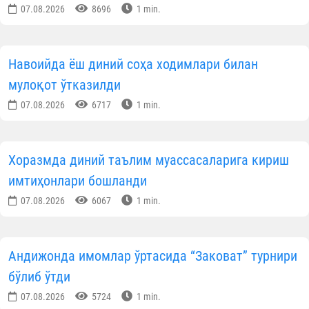
КУН ҲИКМАТИ
Саховатпеша юртдошларимиз масжидлар
коммунал тўловларини қўллаб-қувватламоқда
07.08.2026
11202
1 min.
Маккада Қуръони карим бўйича халқаро
мусобақа бошланди
07.08.2026
7193
1 min.