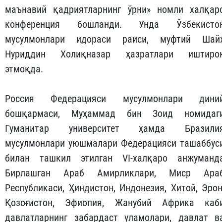
маънавий қадриятларнинг ўрни» номли халқар
конференция бошланди. Унда Ўзбекисто
мусулмонлари идораси раиси, муфтий Шай
Нуриддин Холиқназар ҳазратлари иштиро
этмоқда.
Россия Федерацияси мусулмонлари дини
бошқармаси, Муҳаммад бин Зоид номидаг
Гуманитар университет ҳамда Бразили
мусулмонлари уюшмалари Федерацияси ташаббус
билан ташкил этилган VI-халқаро анжуманд
Бирлашган Араб Амирликлари, Миср Ара
Республикаси, Ҳиндистон, Индонезия, Хитой, Эрон
Қозоғистон, Эфиопия, Жанубий Африка каб
давлатларнинг забардаст уламолари, давлат в