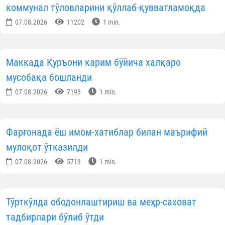
Матбуот хизмати
ОБУНА БЎЛИНГ