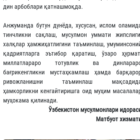
дин арбоблари қатнашмоқда.
Анжуманда бутун дунёда, хусусан, ислом оламид
тинчликни сақлаш, мусулмон уммати жипслиги
халқлар ҳамжиҳатлигини таъминлаш, умуминсони
қадриятларга эътибор қаратиш, ўзаро ҳурмат
миллатлараро тотувлик ва динларар
бағрикенгликни мустаҳкамлаш ҳамда барқаро
ривожланишни таъминлаш мақсадид
ҳамкорликни кенгайтиришга оид муҳим масалала
муҳокама қилинади.
Ўзбекистон мусулмонлари идорас
Матбуот хизмат