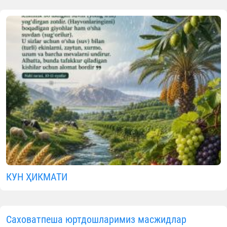
07.08.2026
5618
1 min.
www.vaqf.uz
Видеолавҳалар
МАЪЛУМОТНИ ИЖТИМОИЙ ТАРМОҚЛАРДА УЛАШИНГ
Муаллиф
Ўзбекистон мусулмонлари идораси