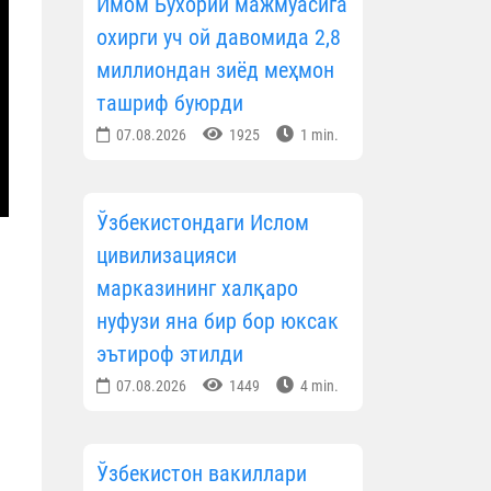
Имом Бухорий мажмуасига
охирги уч ой давомида 2,8
миллиондан зиёд меҳмон
ташриф буюрди
07.08.2026
1925
1 min.
Ўзбекистондаги Ислом
цивилизацияси
марказининг халқаро
нуфузи яна бир бор юксак
эътироф этилди
07.08.2026
1449
4 min.
Ўзбекистон вакиллари