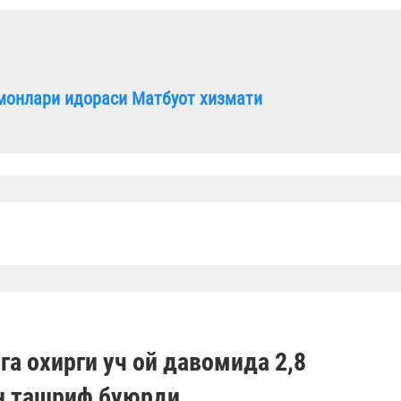
монлари идораси Матбуот хизмати
а охирги уч ой давомида 2,8
н ташриф буюрди