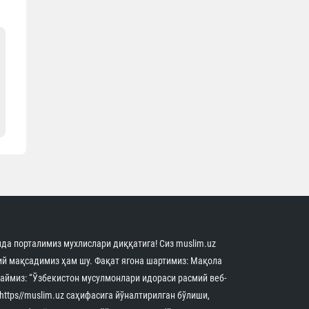
да порталимиз мухлислари диққатига! Сиз muslim.uz
й мақсадимиз ҳам шу. Фақат ягона шартимиз: Мақола
аймиз: “Ўзбекистон мусулмонлари идораси расмий веб-
 https//muslim.uz саҳифасига йўналтирилган бўлиши,