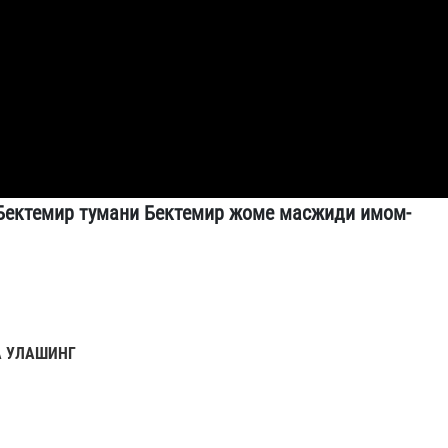
Бектемир тумани Бектемир жоме масжиди имом-
 УЛАШИНГ