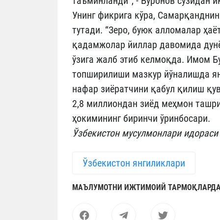
таъминланди”, - Бўронов сўзидан 
Унинг фикрига кўра, Самарқанднин
тутади. “Зеро, буюк алломалар ҳа
қадамжолар йиллар давомида дунё
ўзига жалб этиб келмоқда. Имом 
топширилиши мазкур йўналишда ян
нафар зиёратчини қабул қилиш қувв
2,8 миллиондан зиёд меҳмон ташри
ҳокимининг биринчи ўринбосари.
Ўзбекистон мусулмонлари идораси
Ўзбекистон янгиликлари
МАЪЛУМОТНИ ИЖТИМОИЙ ТАРМОҚЛАРДА