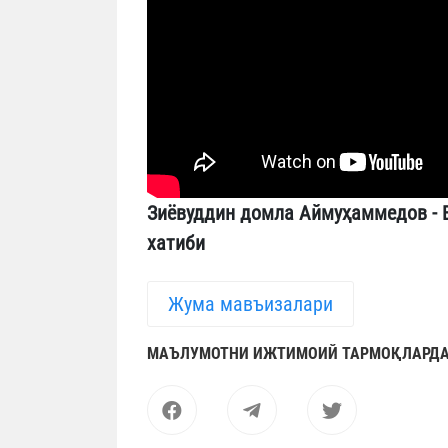
Зиёвуддин домла Аймуҳаммедов - 
хатиби
Жума мавъизалари
МАЪЛУМОТНИ ИЖТИМОИЙ ТАРМОҚЛАРДА