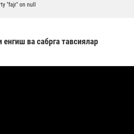
y "fajr" on null
 енгиш ва сабрга тавсиялар