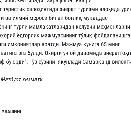
иқтибос келтиради “Зарафшон” нашри.
г туристик салоҳиятида зиёрат туризми алоҳида ўри
ёти ва илмий мероси билан боғлиқ муқаддас
нинг турли мамлакатларидан келувчи меҳмонларни
Бухорий ёдгорлик мажмуасининг тўлиқ фойдаланишга
ги имкониятлар яратди. Мажмуа кунига 65 минг
атига эга бўлди. Охирги уч ой давомида зиёратгоҳг
ф буюрди”, - ўз сўзини якунлади Самарқанд вилоят
 Матбуот хизмати
 УЛАШИНГ