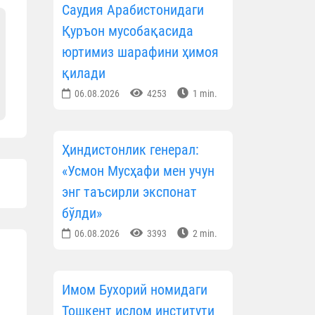
Саудия Арабистонидаги
Қуръон мусобақасида
юртимиз шарафини ҳимоя
қилади
06.08.2026
4253
1 min.
Ҳиндистонлик генерал:
«Усмон Мусҳафи мен учун
энг таъсирли экспонат
бўлди»
06.08.2026
3393
2 min.
Имом Бухорий номидаги
Тошкент ислом институти