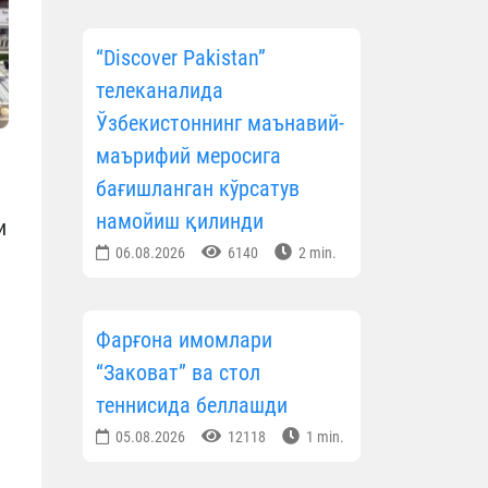
“Discover Pakistan”
телеканалида
Ўзбекистоннинг маънавий-
маърифий меросига
бағишланган кўрсатув
намойиш қилинди
и
06.08.2026
6140
2 min.
Фарғона имомлари
“Заковат” ва стол
теннисида беллашди
05.08.2026
12118
1 min.