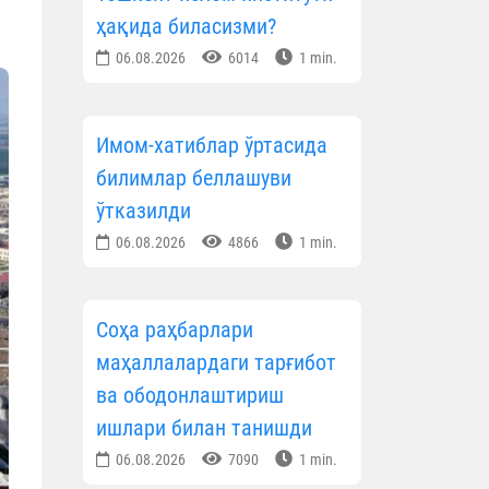
ҳақида биласизми?
06.08.2026
6014
1 min.
Имом-хатиблар ўртасида
билимлар беллашуви
ўтказилди
06.08.2026
4866
1 min.
Соҳа раҳбарлари
маҳаллалардаги тарғибот
ва ободонлаштириш
ишлари билан танишди
06.08.2026
7090
1 min.