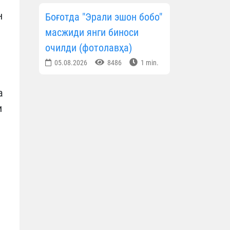
н
Боғотда "Эрали эшон бобо"
масжиди янги биноси
очилди (фотолавҳа)
05.08.2026
8486
1 min.
а
и