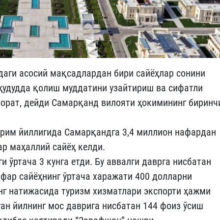
даги асосий мақсадлардан бири сайёҳлар сонини
 ҳудудда қолиш муддатини узайтириш ва сифатли
орат, дейди Самарқанд вилояти ҳокимининг биринч
ярим йиллигида Самарқандга 3,4 миллион нафардан
ар маҳаллий сайёҳ келди.
 ўртача 3 кунга етди. Бу аввалги даврга нисбатан
нафар сайёҳнинг ўртача харажати 400 долларни
инг натижасида туризм хизматлари экспорти ҳажми
ган йилнинг мос даврига нисбатан 144 фоиз ўсиш