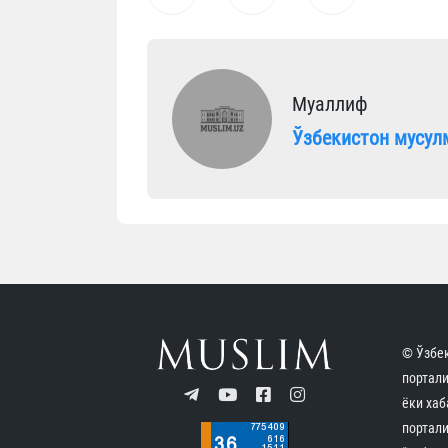
Муаллиф
Ўзбекистон мусул
© Ўзбек
портал
ёки хаб
портали