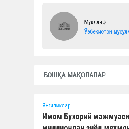
Муаллиф
Ўзбекистон мусул
БОШҚА МАҚОЛАЛАР
Янгиликлар
Имом Бухорий мажмуасиг
миллиондан зиёд меҳмо