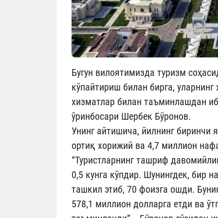
Бугун вилоятимизда туризм соҳаси
кўпайтириш билан бирга, уларнинг
хизматлар билан таъминлашдан иб
ўринбосари Шербек Бўронов
.
Унинг айтишича, йилнинг биринчи 
ортиқ хорижий ва 4,7 миллион наф
“Туристларнинг ташриф давомийлиги
0,5 кунга кўпдир. Шунингдек, бир 
ташкил этиб, 70 фоизга ошди. Бун
578,1 миллион долларга етди ва ўт