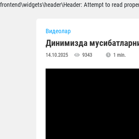
frontend\widgets\header\Header: Attempt to read propert
Видеолар
Динимизда мусибатларни
14.10.2025
9343
1 min.