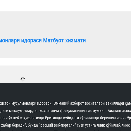
монлари идораси Матбуот хизмати
истон мусулмонлари идораси. Оммавий ахборот воситалари вакиллари ҳам
идаги маълумотлардан хоҳлаганча фойдаланишингиз мумкин. Бизнинг асоси
арни ўз веб-саҳифангизда ёритишда қуйидаги кўринишда беришингизни сўр
 хабар беради”, бунда “расмий веб-портали” сўзи устига линк қўйилиб, линк