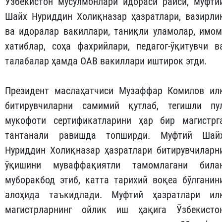
Ўзбекистон мусулмонлари идораси раиси, муфти
Шайх Нуриддин Холиқназар ҳазратлари, вазирли
ва идоралар вакиллари, таниқли уламолар, имом
хатиблар, соҳа фахрийлари, педагог-ўқитувчи в
талабалар ҳамда ОАВ вакиллари иштирок этди.
Президент маслаҳатчиси Музаффар Комилов ил
битирувчиларни самимий қутлаб, тегишли пу
мукофоти сертификатларини ҳар бир магистрг
тантанали равишда топширди. Муфтий Шай
Нуриддин Холиқназар ҳазратлари битирувчиларн
ўқишини муваффақиятли тамомлагани била
муборакбод этиб, катта тарихий воқеа бўлганин
алоҳида таъкидлади. Муфтий ҳазратлари ил
магистрларнинг ойлик иш ҳақига Ўзбекисто