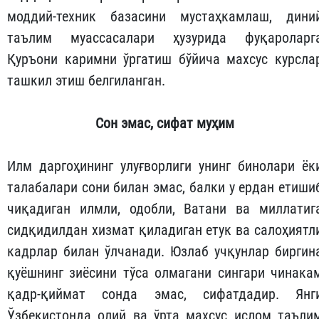
моддий-техник базасини мустаҳкамлаш, дини
таълим муассасалари ҳузурида фуқароларг
Қуръони каримни ўргатиш бўйича махсус курсла
ташкил этиш белгиланган.
Сон
эмас
,
сифат
муҳим
Илм даргоҳининг улуғворлиги унинг бинолари ёк
талабалари сони билан эмас, балки у ердан етиши
чиқадиган илмли, одобли, Ватани ва миллатиг
сидқидилдан хизмат қиладиган етук ва салоҳиятл
кадрлар билан ўлчанади. Юзлаб учқунлар биргин
қуёшнинг зиёсини тўса олмагани сингари чинака
қадр-қиймат сонда эмас, сифатдадир. Янг
Ўзбекистонда олий ва ўрта махсус ислом таъли