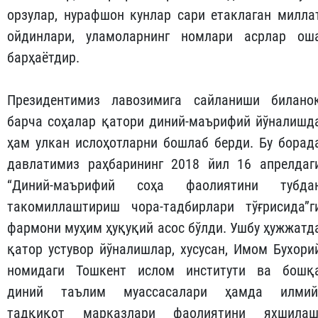
орзулар, нурафшон кунлар сари етаклаган милла
ойдинлари, уламоларнинг номлари асрлар ош
барҳаётдир.
Президентимиз лавозимига сайланиши билано
барча соҳалар қатори диний-маърифий йўналишд
ҳам улкан ислоҳотларни бошлаб берди. Бу борад
давлатимиз раҳбарининг 2018 йил 16 апрелдаг
“Диний-маърифий соҳа фаолиятини тубда
такомиллаштириш чора-тадбирлари тўғрисида”г
фармони муҳим ҳуқуқий асос бўлди. Ушбу ҳужжатд
қатор устувор йўналишлар, хусусан, Имом Бухори
номидаги Тошкент ислом институти ва бошқ
диний таълим муассасалари ҳамда илмий
тадқиқот марказлари фаолиятини яхшилаш