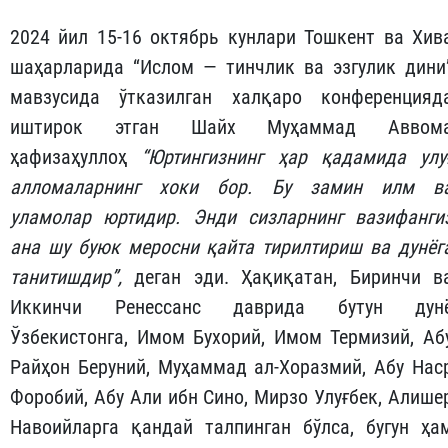
2024 йил 15-16 октябрь кунлари Тошкент ва Хив
шаҳарларида “Ислом — тинчлик ва эзгулик дини
мавзусида ўтказилган халқаро конференцияд
иштирок этган Шайх Муҳаммад Аввом
ҳафизаҳуллоҳ
“
Юртингизнинг
ҳар
қадамида
улу
алломаларнинг
хоки
бор
.
Бу
замин
илм
в
уламолар
юртидир
.
Энди
сизларнинг
вазифанги
ана
шу
буюк
мерос
ни
қайта
тирилтириш
ва
дунёг
танитишдир
”,
деган эди. Ҳақиқатан, Биринчи в
Иккинчи Ренессанс даврида бутун дун
Ўзбекистонга, Имом Бухорий, Имом Термизий, Аб
Райҳон Беруний, Муҳаммад ал-Хоразмий, Абу Нас
Форобий, Абу Али ибн Сино, Мирзо Улуғбек, Алише
Навоийларга қандай талпинган бўлса, бугун ҳа