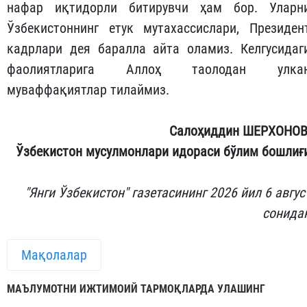
нафар иқтидорли битирувчи ҳам бор. Уларн
Ўзбекистоннинг етук мутахассислари, Президен
кадрлари дея баралла айта оламиз. Келгусидаг
фаолиятларига Аллоҳ таолодан улка
муваффақиятлар тилаймиз.
Салоҳиддин ШЕРХОНОВ
Ўзбекистон мусулмонлари идораси бўлим бошлиғ
"Янги Ўзбекистон" газетасининг 2026 йил 6 авгус
сонида
Мақолалар
МАЪЛУМОТНИ ИЖТИМОИЙ ТАРМОҚЛАРДА УЛАШИНГ