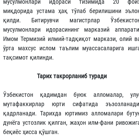
мусулмонлари идораси тизимида 20 фои
миқдорида устама ҳақ тўлаб берилишини эъло
қилди. Битирувчи магистрлар Ўзбекисто
мусулмонлари идорасининг марказий аппарати
Имом Термизий илмий-тадқиқот маркази, олий в
ўрта махсус ислом таълим муассасаларига ишг
тақсимот қилинди.
Тарих
такрорланиб
туради
Ўзбекистон қадимдан буюк алломалар, улу
мутафаккирлар юрти сифатида эъзозланади
қадрланади. Тарихда юртимиз алломалари буту
дунёга устозлик қилган, жаҳон илм-фани ривожиг
беқиёс ҳисса қўшган.