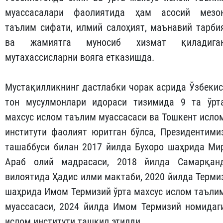
муассасалари фаолиятида ҳам асосий мезо
таълим сифати, илмий салоҳият, маънавий тарби
ва жамиятга муносиб хизмат қиладига
мутахассисларни вояга етказишда.
Мустақилликнинг дастлабки чорак асрида Ўзбекис
тон мусулмонлари идораси тизимида 9 та ўрт
махсус ислом таълим муассасаси ва Тошкент исло
институти фаолият юритган бўлса, Президентими
ташаббуси билан 2017 йилда Бухоро шаҳрида Ми
Араб олий мад­расаси, 2018 йилда Самарқан
вилоятида Ҳадис илми мактаби, 2020 йилда Терми
шаҳрида Имом Термизий ўрта махсус ислом таъли
муассасаси, 2024 йилда Имом Термизий номидаг
ислом институти ташкил этилди.