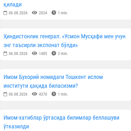
қилади
06.08.2026
2024
1 min.
Ҳиндистонлик генерал: «Усмон Мусҳафи мен учун
энг таъсирли экспонат бўлди»
06.08.2026
1485
2 min.
Имом Бухорий номидаги Тошкент ислом
институти ҳақида биласизми?
06.08.2026
4370
1 min.
Имом-хатиблар ўртасида билимлар беллашуви
ўтказилди