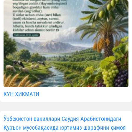
КУН ҲИКМАТИ
Ўзбекистон вакиллари Саудия Арабистонидаги
Қуръон мусобақасида юртимиз шарафини ҳимоя