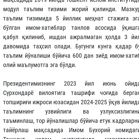
модул таълим тизими жорий қилинди. Мазку
таълим тизимида 5 йиллик меҳнат стажига эг
бўлган имом-хатиблар танлов асосида ўқишг
қабул қилиниб, ишдан ажралмаган ҳолда 3 йи
давомида таҳсил олади. Бугунги кунга қадар б
таълим йўналиши бўйича 600 дан зиёд имом-хати
олий маълумотга эга бўлди.
Президентимизнинг 2023 йил июнь ойид
Сурхондарё вилоятига ташрифи чоғида берга
топшириғи ижроси юзасидан 2024-2025 ўқув йилид
таълимнинг узвийлиги ва узлуксизлигин
таъминлаш, тор йўналишлар бўйича етук кадрларн
тайёрлаш мақсадида Имом Бухорий номидаг