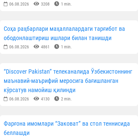
06.08.2026
3208
1 min.
Соҳа раҳбарлари маҳаллалардаги тарғибот ва
ободонлаштириш ишлари билан танишди
06.08.2026
4861
1 min.
“Discover Pakistan” телеканалида Ўзбекистоннинг
маънавий-маърифий меросига бағишланган
кўрсатув намойиш қилинди
06.08.2026
4130
2 min.
Фарғона имомлари “Заковат” ва стол теннисида
беллашди