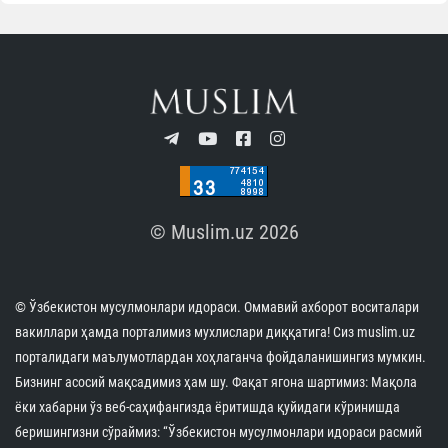
© Muslim.uz 2026
© Ўзбекистон мусулмонлари идораси. Оммавий ахборот воситалари
вакиллари ҳамда порталимиз мухлислари диққатига! Сиз muslim.uz
порталидаги маълумотлардан хоҳлаганча фойдаланишингиз мумкин.
Бизнинг асосий мақсадимиз ҳам шу. Фақат ягона шартимиз: Мақола
ёки хабарни ўз веб-саҳифангизда ёритишда қуйидаги кўринишда
беришингизни сўраймиз: “Ўзбекистон мусулмонлари идораси расмий