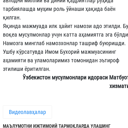
авлодни миллий ва диний қадриятлар руҳида
тарбиялашда муҳим роль ўйнаши ҳақида баён
қилган.
Яқинда мажмуада илк ҳайит намози адо этилди. Б
воқеа мусулмонлар учун катта аҳамиятга эга бўлди
Намозга минглаб намозхонлар ташриф буюришди.
Ушбу кўрсатувда Имом Бухорий мажмуасининг
аҳамияти ва уламоларимиз томонидан эътироф
этилиши ёритилган.
Ўзбекистон мусулмонлари идораси Матбуо
хизмат
Видеолавҳалар
МАЪЛУМОТНИ ИЖТИМОИЙ ТАРМОҚЛАРДА УЛАШИНГ