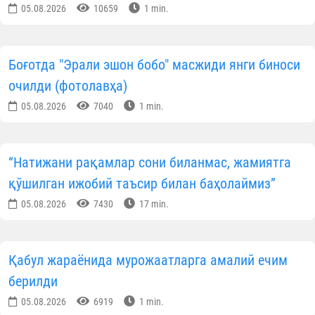
05.08.2026
10659
1 min.
Боғотда "Эрали эшон бобо" масжиди янги биноси
очилди (фотолавҳа)
05.08.2026
7040
1 min.
“Натижани рақамлар сони биланмас, жамиятга
қўшилган ижобий таъсир билан баҳолаймиз”
05.08.2026
7430
17 min.
Қабул жараёнида мурожаатларга амалий ечим
берилди
05.08.2026
6919
1 min.