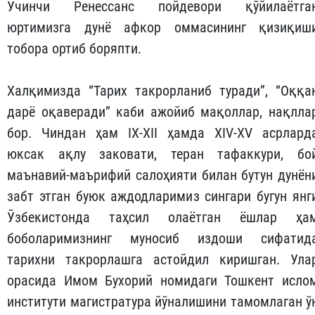
Учинчи Ренессанс пойдевори қўйилаётга
юртимизга дунё афкор оммасининг қизиқиш
тобора ортиб боряпти.
Халқимизда “Тарих такрорланиб туради”, “Оққа
дарё оқаверади” каби ажойиб мақоллар, нақлла
бор. Чиндан ҳам IX-XII ҳамда XIV-XV асрлард
юксак ақлу заковати, теран тафаккури, бо
маънавий-маърифий салоҳияти билан бутун дунён
забт этган буюк аждодларимиз сингари бугун янг
Ўзбекистонда таҳсил олаётган ёшлар ҳа
боболаримизнинг муносиб издоши сифатид
тарихни такрорлашга астойдил киришган. Ула
орасида Имом Бухорий номидаги Тошкент исло
институти магистратура йўналишини тамомлаган ў