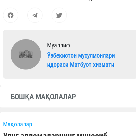
Муаллиф
Ўзбекистон мусулмонлари
идораси Матбуот хизмати
БОШҚА МАҚОЛАЛАР
Мақолалар
Улуғ алломаларнинг муносиб