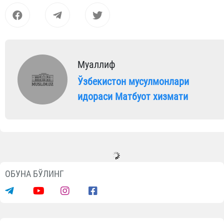
Муаллиф
Ўзбекистон мусулмонлари
идораси Матбуот хизмати
ОБУНА БЎЛИНГ