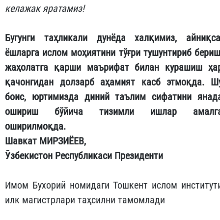
келажак яратамиз!
Бугунги таҳликали дунёда халқимиз, айниқса
ёшларга ислом моҳиятини тўғри тушунтириб бериш
жаҳолатга қарши маърифат билан курашиш ҳа
қачонгидан долзарб аҳамият касб этмоқда. Ш
боис, юртимизда диний таълим сифатини янад
ошириш бўйича тизимли ишлар амалг
оширилмоқда.
Шавкат МИРЗИЁЕВ,
Ўзбекистон Республикаси Президенти
Имом Бухорий номидаги Тошкент ислом институт
илк магистрлари таҳсилни тамомлади