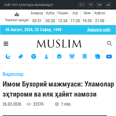
Сайт тест ҳолатида ишламоқда!
O`Z
РУ
EN
AR
Бомдод
Қуёш
Пешин
Аср
Шом
Хуфтон
Тошкент шаҳри
03:51
05:20
12:34
17:28
19:39
21:09
06 Август, 2026, 23 Сафар, 1448
Aввалги сайт
Видеолар
Имом Бухорий мажмуаси: Уламолар
эҳтироми ва илк ҳайит намози
26.03.2026
22376
1 min.