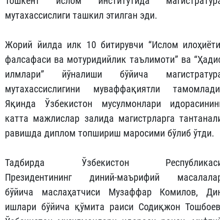
Тошкент ислом институтида магистратур
мутахассислиги ташкил этилган эди.
Жорий йилда илк 10 битирувчи “Ислом илоҳиёти
фалсафаси ва мотуридийлик таълимоти” ва “Ҳади
илмлари” йўналиши бўйича магистратур
мутахассислигини муваффақиятли тамомлади
Яқинда Ўзбекистон мусулмонлари идорасинин
катта мажлислар залида магистрларга тантанал
равишда диплом топшириш маросими бўлиб ўтди.
Тадбирда Ўзбекистон Республикас
Президентининг диний-маърифий масалала
бўйича маслаҳатчиси Музаффар Комилов, Ди
ишлари бўйича қўмита раиси Содиқжон Тошбоев