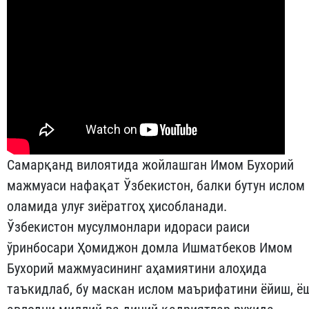
Самарқанд вилоятида жойлашган Имом Бухорий
мажмуаси нафақат Ўзбекистон, балки бутун ислом
оламида улуғ зиёратгоҳ ҳисобланади.
Ўзбекистон мусулмонлари идораси раиси
ўринбосари Ҳомиджон домла Ишматбеков Имом
Бухорий мажмуасининг аҳамиятини алоҳида
таъкидлаб, бу маскан ислом маърифатини ёйиш, ё