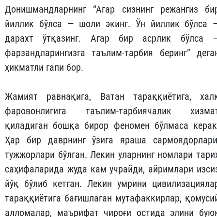
Донишмандларнинг “Агар сизнинг режангиз би
йиллик бўлса — шоли экинг. Ўн йиллик бўлса 
дарахт ўтқазинг. Агар бир асрлик бўлса 
фарзандларингизга таълим-тарбия беринг” дега
ҳикматли гапи бор.
Жамият равнақига, Ватан тараққиётига, хал
фаровонлигига таълим-тарбиячалик хизма
қиладиган бошқа бирор феномен бўлмаса керак
Ҳар бир даврнинг ўзига яраша сармоядорлари
тужжорлари бўлган. Лекин уларнинг номлари тари
саҳифаларида жуда кам учрайди, айримлари изси
йўқ бўлиб кетган. Лекин умрини цивилизация­ла
тараққиётига бағишлаган мутафаккирлар, қомуси
алломалар, маърифат чироғи остида элини бую