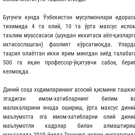
Бугунги кунда Ўзбекистон мусулмонлари идорас
тизимида 4 та олий, 10 та ўрта махсус исло
таълим муассасаси (шундан иккитаси аёл-қизларг
ихтисослашган) фаолият кўрсатмоқда. Улард
таҳсил олаётган икки ярим мингдан зиёд талабаг
500 га яқин профессор-ўқитувчи сабоқ бери
келмоқда.
Диний соҳа ходимларининг асосий қисмини ташки
этадиган имом-хатибларнинг билим в
малакаларини янада ошириш, ўрта махсус дини
маълумотга эга имом-хатибларни олий дини
маълумотли кадрлар билан алмаштири
мақсадида 2019 йилда Тошкент ислом инс­титутид