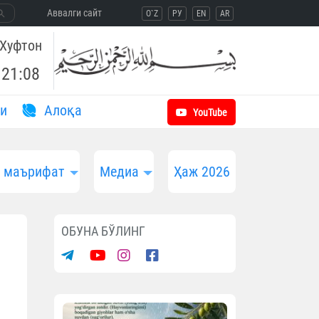
Aввалги сайт
O`Z
РУ
EN
AR
Хуфтон
21:08
и
Aлоқа
YouTube
и маърифат
Медиа
Ҳаж 2026
ОБУНА БЎЛИНГ