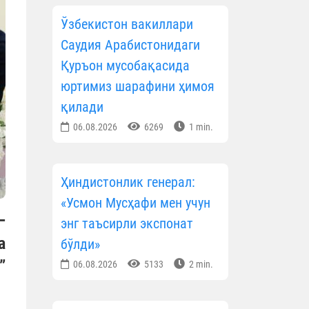
Ўзбекистон вакиллари
Саудия Арабистонидаги
Қуръон мусобақасида
юртимиз шарафини ҳимоя
қилади
06.08.2026
6269
1 min.
Ҳиндистонлик генерал:
«Усмон Мусҳафи мен учун
—
энг таъсирли экспонат
а
бўлди»
”
06.08.2026
5133
2 min.