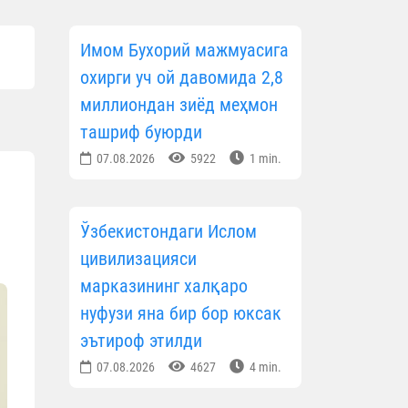
Имом Бухорий мажмуасига
охирги уч ой давомида 2,8
миллиондан зиёд меҳмон
ташриф буюрди
07.08.2026
5922
1 min.
Ўзбекистондаги Ислом
цивилизацияси
марказининг халқаро
нуфузи яна бир бор юксак
эътироф этилди
07.08.2026
4627
4 min.