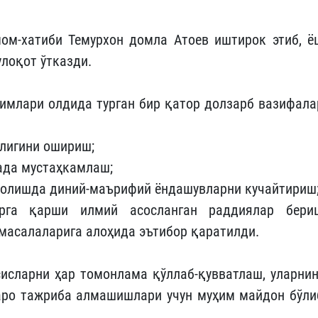
ом-хатиби Темурхон домла Атоев иштирок этиб, ё
лоқот ўтказди.
имлари олдида турган бир қатор долзарб вазифала
лигини ошириш;
ада мустаҳкамлаш;
 олишда диний-маърифий ёндашувларни кучайтириш
арга қарши илмий асосланган раддиялар бери
асалаларига алоҳида эътибор қаратилди.
исларни ҳар томонлама қўллаб-қувватлаш, уларнин
аро тажриба алмашишлари учун муҳим майдон бўли