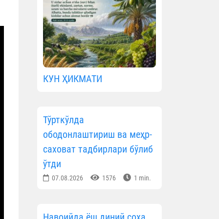
КУН ҲИКМАТИ
Тўрткўлда
ободонлаштириш ва меҳр-
саховат тадбирлари бўлиб
ўтди
07.08.2026
1576
1 min.
Навоийда ёш диний соҳа