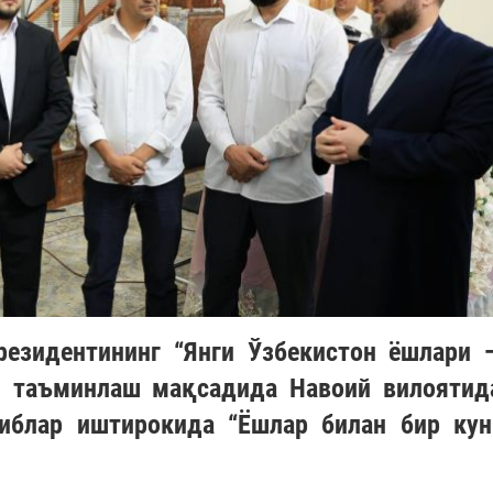
резидентининг “Янги Ўзбекистон ёшлари 
и таъминлаш мақсадида Навоий вилоятид
иблар иштирокида “Ёшлар билан бир кун