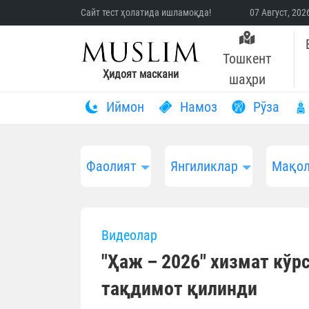
Сайт тест ҳолатида ишламоқда!
07 Август, 20
Тошкент
Ҳидоят маскани
шаҳри
Иймон
Намоз
Рўза
Фаолият
Янгиликлар
Мақол
Видеолар
"Ҳаж – 2026" хизмат кўр
тақдимот қилинди