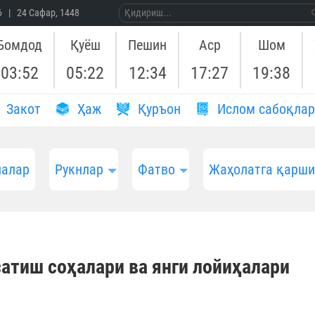
26 | 24 Сафар, 1448
Бомдод
Қуёш
Пешин
Аср
Шом
03:52
05:22
12:34
17:27
19:38
Закот
Ҳаж
Қуръон
Ислом сабоқлар
алар
Рукнлар
Фатво
Жаҳолатга қарш
сатиш соҳалари ва янги лойиҳалари