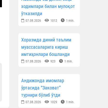
ходимлари билан мулоқот
ўтказилди
07.08.2026
1012
1 min.
Хоразмда диний таълим
муассасаларига кириш
имтиҳонлари бошланди
07.08.2026
923
1 min.
Андижонда имомлар
ўртасида “Заковат”
турнири бўлиб ўтди
07.08.2026
1029
1 min.