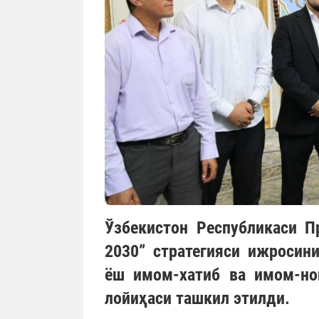
Ўзбекистон Республикаси П
2030” стратегияси ижросин
ёш имом-хатиб ва имом-но
лойиҳаси ташкил этилди.