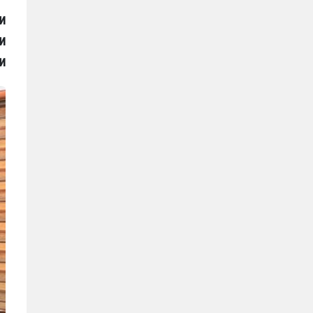
и
и
и