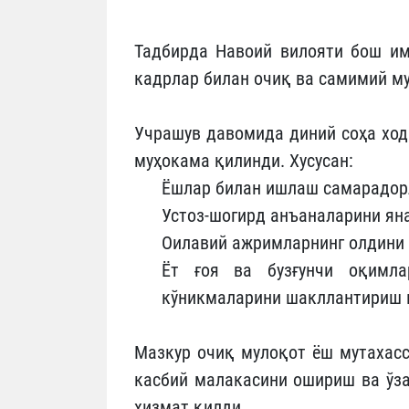
Тадбирда Навоий вилояти бош им
кадрлар билан очиқ ва самимий му
Учрашув давомида диний соҳа ход
муҳокама қилинди. Хусусан:
Ёшлар билан ишлаш самарадор
Устоз-шогирд анъаналарини ян
Оилавий ажримларнинг олдини
Ёт ғоя ва бузғунчи оқимл
кўникмаларини шакллантириш м
Мазкур очиқ мулоқот ёш мутахасс
касбий малакасини ошириш ва ўз
хизмат қилди.