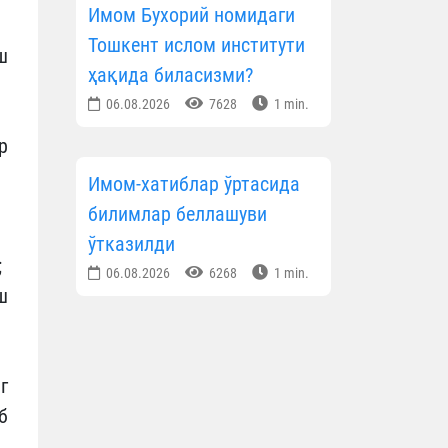
Имом Бухорий номидаги
Тошкент ислом институти
ш
ҳақида биласизми?
06.08.2026
7628
1 min.
р
Имом-хатиблар ўртасида
билимлар беллашуви
ўтказилди
;
06.08.2026
6268
1 min.
ш
г
б