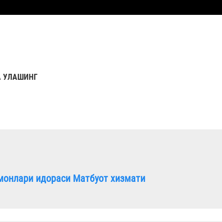
 УЛАШИНГ
монлари идораси Матбуот хизмати