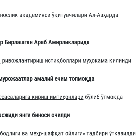
унослик академияси ўқитувчилари Ал-Азҳарда
ар Бирлашган Араб Амирликларида
и
ривожлантириш истиқболлари муҳокама қилинди
 мурожаатлар амалий ечим топмоқда
ссасаларига кириш имтиҳонлари
бўлиб ўтмоқда
асжиди янги биноси очилди
бодлиги ва меҳр-шафқат ойлиги»
тадбири ўтказилди