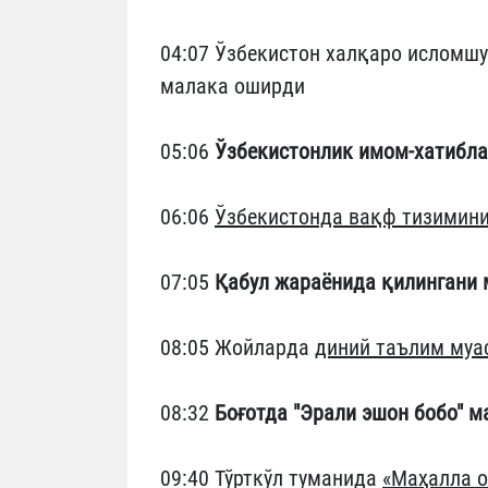
04:07 Ўзбекистон халқаро исломш
малака оширди
05:06
Ўзбекистонлик имом-хатибл
06:06
Ўзбекистонда вақф тизимин
07:05
Қабул жараёнида қилингани
08:05 Жойларда
диний таълим муа
08:32
Боғотда "Эрали эшон бобо" м
09:40 Тўрткўл туманида
«Маҳалла о