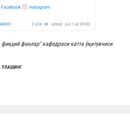
а фиқҳий фанлар" кафедраси катта ўқитувчиси
 УЛАШИНГ