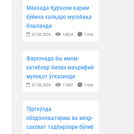
Маккада Қуръони карим
бўйича халқаро мусобақа
бошланди
07.08.2026
14824
1 min.
Фарғонада ёш имом-
хатиблар билан маърифий
мулоқот ўтказилди
07.08.2026
11492
1 min.
Тўрткўлда
ободонлаштириш ва меҳр-
саховат тадбирлари бўлиб