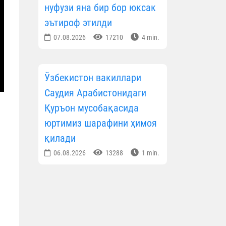
нуфузи яна бир бор юксак
эътироф этилди
07.08.2026
17210
4 min.
Ўзбекистон вакиллари
Саудия Арабистонидаги
Қуръон мусобақасида
юртимиз шарафини ҳимоя
қилади
06.08.2026
13288
1 min.