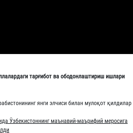
ллалардаги тарғибот ва ободонлаштириш ишлари
рабистонининг янги элчиси билан мулоқот қилдилар
алида Ўзбекистоннинг маънавий-маърифий меросига
илди