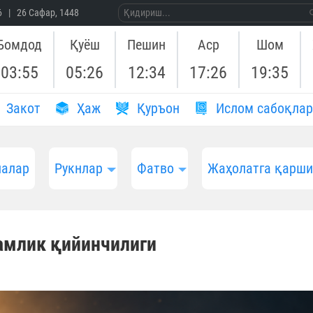
26 | 26 Сафар, 1448
Бомдод
Қуёш
Пешин
Аср
Шом
03:55
05:26
12:34
17:26
19:35
Закот
Ҳаж
Қуръон
Ислом сабоқлар
алар
Рукнлар
Фатво
Жаҳолатга қарш
амлик қийинчилиги