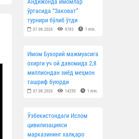
Андижонда имомлар
ўртасида “Заковат”
турнири бўлиб ўтди
07.08.2026
9783
1 min.
Имом Бухорий мажмуасига
охирги уч ой давомида 2,8
миллиондан зиёд меҳмон
ташриф буюрди
07.08.2026
14250
1 min.
Ўзбекистондаги Ислом
цивилизацияси
марказининг халқаро