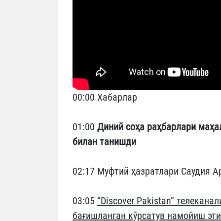
00:00 Хабарлар
01:00
Диний соҳа раҳбарлари маҳа
билан танишди
02:17 Муфтий ҳазратлари Саудия А
03:05
“Discover Pakistan” телекан
бағишланган кўрсатув намойиш эт