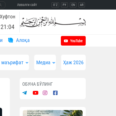
Aввалги сайт
O`Z
РУ
EN
AR
Хуфтон
21:04
и
Aлоқа
YouTube
и маърифат
Медиа
Ҳаж 2026
ОБУНА БЎЛИНГ