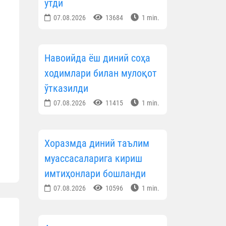
ўтди
07.08.2026
13684
1 min.
Навоийда ёш диний соҳа
ходимлари билан мулоқот
ўтказилди
07.08.2026
11415
1 min.
Хоразмда диний таълим
муассасаларига кириш
имтиҳонлари бошланди
07.08.2026
10596
1 min.