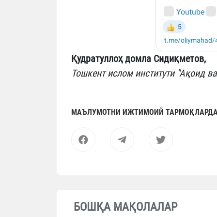
Қудратуллоҳ домла Сидиқметов,
Тошкент ислом институти "Ақоид в
МАЪЛУМОТНИ ИЖТИМОИЙ ТАРМОҚЛАРДА
БОШҚА МАҚОЛАЛАР