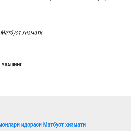
 Матбуот хизмати
 УЛАШИНГ
монлари идораси Матбуот хизмати