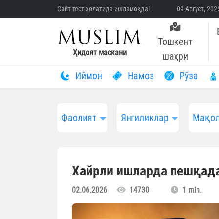
Сайт тест ҳолатида ишламоқда!
09 Август, 20
Тошкент
Ҳидоят маскани
шаҳри
Иймон
Намоз
Рўза
Фаолият
Янгиликлар
Мақол
Хайрли ишларда пешқад
02.06.2026
14730
1 min.