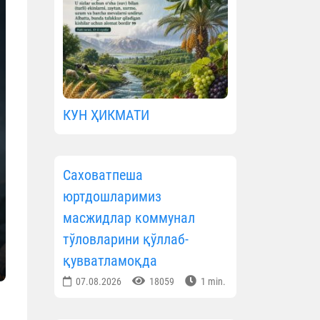
КУН ҲИКМАТИ
Саховатпеша
юртдошларимиз
масжидлар коммунал
тўловларини қўллаб-
қувватламоқда
07.08.2026
18059
1 min.