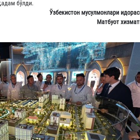
қадам бўлди.
Ўзбекистон мусулмонлари идорас
Матбуот хизмат