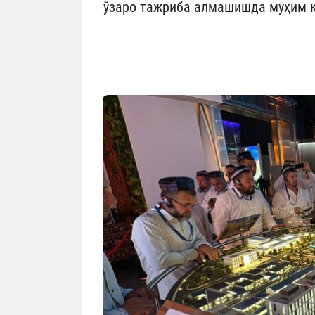
ўзаро тажриба алмашишда муҳим 