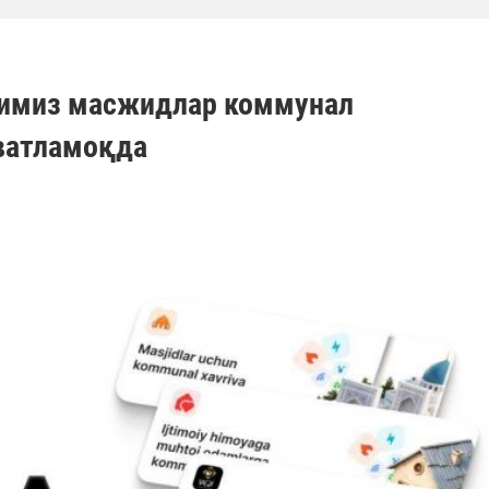
имиз масжидлар коммунал
ватламоқда