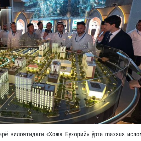
рё вилоятидаги «Хожа Бухорий» ўрта maxsus исло