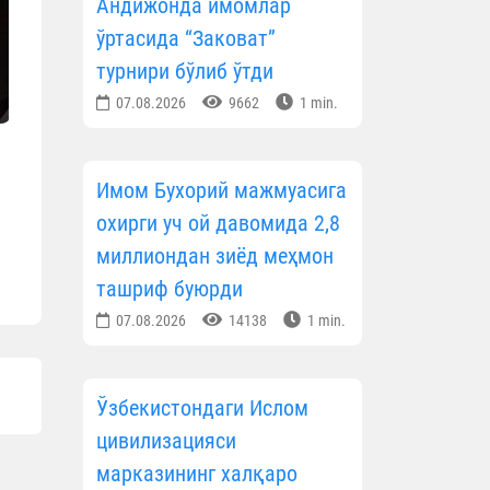
Андижонда имомлар
ўртасида “Заковат”
турнири бўлиб ўтди
07.08.2026
9662
1 min.
Имом Бухорий мажмуасига
охирги уч ой давомида 2,8
миллиондан зиёд меҳмон
ташриф буюрди
07.08.2026
14138
1 min.
Ўзбекистондаги Ислом
цивилизацияси
марказининг халқаро