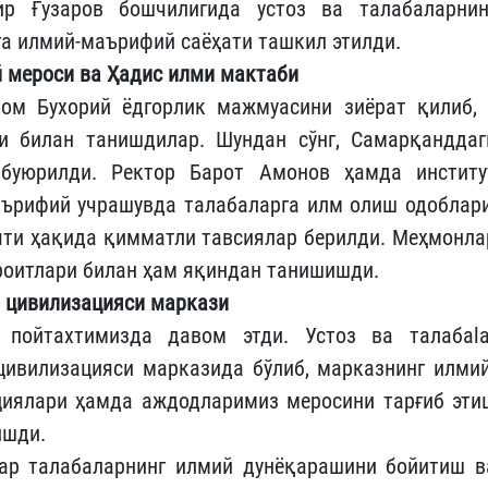
р Ғузаров бошчилигида устоз ва талабаларнин
а илмий-маърифий саёҳати ташкил этилди.
 мероси ва Ҳадис илми мактаби
ом Бухорий ёдгорлик мажмуасини зиёрат қилиб, 
и билан танишдилар. Шундан сўнг, Самарқанддаг
буюрилди. Ректор Барот Амонов ҳамда институ
аърифий учрашувда талабаларга илм олиш одоблари
яти ҳақида қимматли тавсиялар берилди. Меҳмонла
оитлари билан ҳам яқиндан танишишди.
 цивилизацияси маркази
пойтахтимизда давом этди. Устоз ва талабаla
ивилизацияси марказида бўлиб, марказнинг илмий
циялари ҳамда аждодларимиз меросини тарғиб эти
ишди.
ар талабаларнинг илмий дунёқарашини бойитиш в