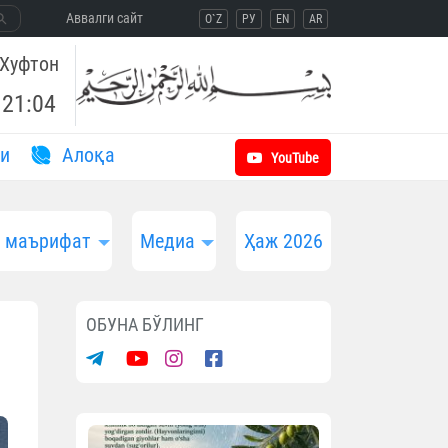
Aввалги сайт
O`Z
РУ
EN
AR
Хуфтон
21:04
и
Aлоқа
YouTube
и маърифат
Медиа
Ҳаж 2026
ОБУНА БЎЛИНГ