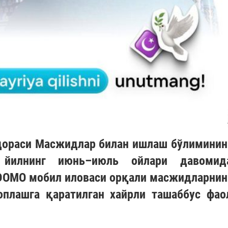
дораси Масжидлар билан ишлаш бўлиминин
 йилнинг июнь–июль ойлари давомид
DOMO
мобил иловаси орқали масжидларнин
плашга қаратилган хайрли ташаббус фао