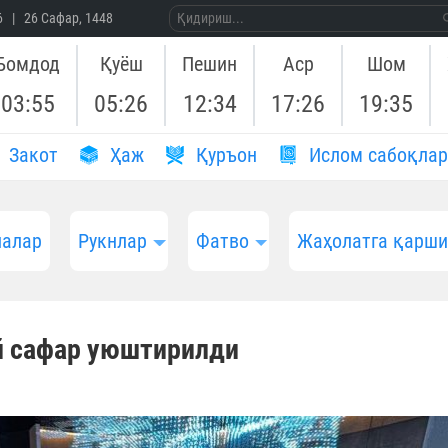
26 | 26 Сафар, 1448
Бомдод
Қуёш
Пешин
Аср
Шом
03:55
05:26
12:34
17:26
19:35
Закот
Ҳаж
Қуръон
Ислом сабоқлар
алар
Рукнлар
Фатво
Жаҳолатга қарш
й сафар уюштирилди