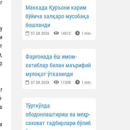
г
Маккада Қуръони карим
бўйича халқаро мусобақа
бошланди
у
07.08.2026
14612
1 min.
и
т
,
Фарғонада ёш имом-
р
хатиблар билан маърифий
мулоқот ўтказилди
07.08.2026
11308
1 min.
r
-
Тўрткўлда
ш
ободонлаштириш ва меҳр-
саховат тадбирлари бўлиб
а