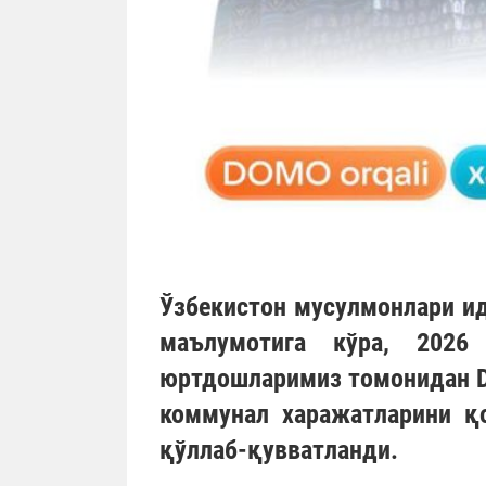
Ўзбекистон мусулмонлари и
маълумотига кўра, 2026
юртдошларимиз томонидан
коммунал харажатларини қо
қўллаб-қувватланди.