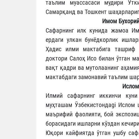
таълим муассасаси мудири Ўтки
Самарқанд ва Тошкент шаҳарлариг
Имом Бухорий
Сафарнинг илк кунида жамоа Им
ердаги улкан бунёдкорлик ишлар
Ҳадис илми мактабига ташриф 
доктори Салоҳ Исо билан ўтган м
вақт қадри ва мутолаанинг аҳами
мактабдаги замонавий таълим шар
Ислом
Илмий сафарнинг иккинчи куни 
муҳташам Ўзбекистондаgi Ислом ц
маърифий фаолияти, бой экспози
борасидаги ишларни кўздан кечир
Юқори кайфиятда ўтган ушбу саф