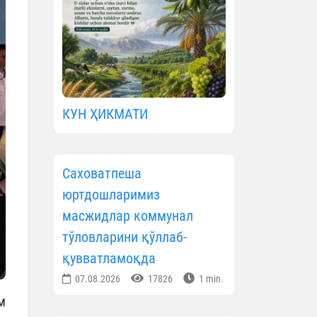
КУН ҲИКМАТИ
Саховатпеша
юртдошларимиз
масжидлар коммунал
тўловларини қўллаб-
қувватламоқда
07.08.2026
17826
1 min.
м