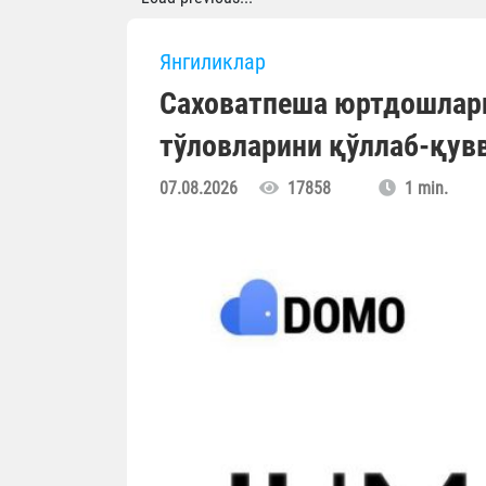
Янгиликлар
Саховатпеша юртдошлар
тўловларини қўллаб-қув
07.08.2026
17858
1 min.