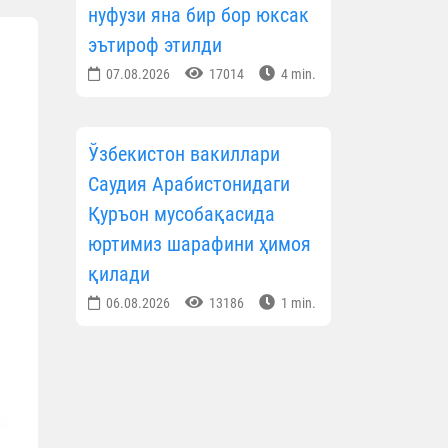
нуфузи яна бир бор юксак
эътироф этилди
07.08.2026
17014
4 min.
Ўзбекистон вакиллари
Саудия Арабистонидаги
Қуръон мусобақасида
юртимиз шарафини ҳимоя
қилади
06.08.2026
13186
1 min.