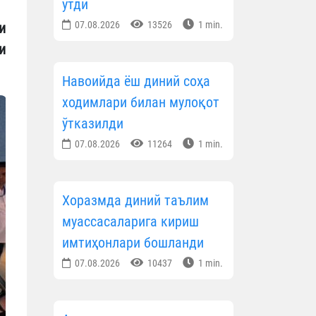
ўтди
07.08.2026
13526
1 min.
и
и
Навоийда ёш диний соҳа
ходимлари билан мулоқот
ўтказилди
07.08.2026
11264
1 min.
Хоразмда диний таълим
муассасаларига кириш
имтиҳонлари бошланди
07.08.2026
10437
1 min.