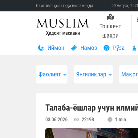
Сайт тест ҳолатида ишламоқда!
09 Август, 20
Тошкент
Ҳидоят маскани
шаҳри
Иймон
Намоз
Рўза
Фаолият
Янгиликлар
Мақол
Талаба-ёшлар учун илми
03.06.2026
22198
1 min.