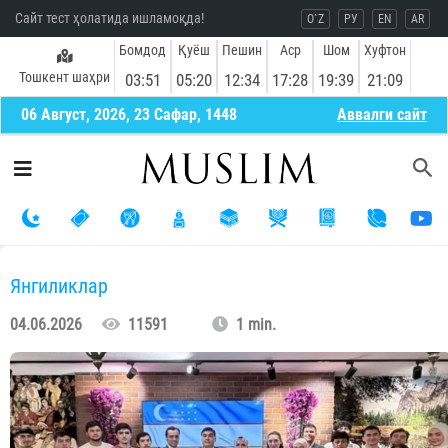
Сайт тест ҳолатида ишламоқда!
O`Z
РУ
EN
AR
Бомдод
Қуёш
Пешин
Аср
Шом
Хуфтон
Тошкент шаҳри
03:51
05:20
12:34
17:28
19:39
21:09
06 Август, 2026, 23 Сафар, 1448
Aввалги сайт
Янгиликлар
04.06.2026
11591
1 min.