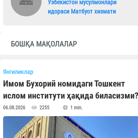
Ўзбекистон мусулмонлари
идораси Матбуот хизмати
БОШҚА МАҚОЛАЛАР
Янгиликлар
Имом Бухорий номидаги Тошкент
ислом институти ҳақида биласизми
06.08.2026
2255
1 min.