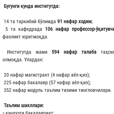
Бугунги кунда институтда:
14 та таркибий бўлимда
91 нафар ходим
;
5 та кафедрада
106 нафар профессор-ўқитувч
фаолият юритмоқда.
Институтда жами
594 нафар талаба
таҳси
олмоқда. Улардан:
20 нафар магистрант (4 нафар аёл-қиз);
225 нафар бакалавр (57 нафар аёл-қиз);
352 нафар модуль таълим тизими тингловчилари.
Таълим шакллари:
• кундузги бакалавриат;