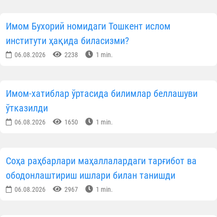
Имом Бухорий номидаги Тошкент ислом
институти ҳақида биласизми?
06.08.2026
2238
1 min.
Имом-хатиблар ўртасида билимлар беллашуви
ўтказилди
06.08.2026
1650
1 min.
Соҳа раҳбарлари маҳаллалардаги тарғибот ва
ободонлаштириш ишлари билан танишди
06.08.2026
2967
1 min.