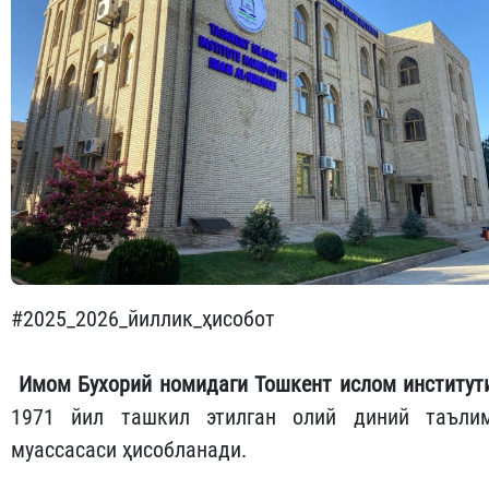
#2025_2026_йиллик_ҳисобот
Имом Бухорий номидаги Тошкент ислом институт
1971 йил ташкил этилган олий диний таъли
муассасаси ҳисобланади.