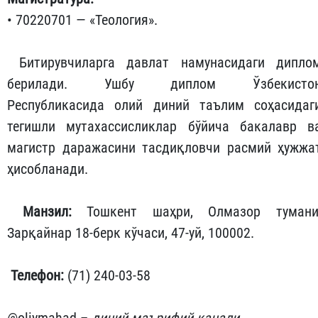
• 70220701 — «Теология».
Битирувчиларга давлат намунасидаги дипло
берилади. Ушбу диплом Ўзбекисто
Республикасида олий диний таълим соҳасидаг
тегишли мутахассисликлар бўйича бакалавр в
магистр даражасини тасдиқловчи расмий ҳужжа
ҳисобланади.
Манзил:
Тошкент шаҳри, Олмазор тумани
Зарқайнар 18-берк кўчаси, 47-уй, 100002.
Телефон:
(71) 240-03-58
@oliymahad –
диний-маърифий канали.