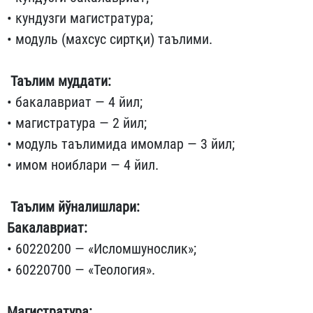
• кундузги магистратура;
• модуль (махсус сиртқи) таълими.
Таълим муддати:
• бакалавриат — 4 йил;
• магистратура — 2 йил;
• модуль таълимида имомлар — 3 йил;
• имом ноиблари — 4 йил.
Таълим йўналишлари:
Бакалавриат:
• 60220200 — «Исломшунослик»;
• 60220700 — «Теология».
Магистратура: