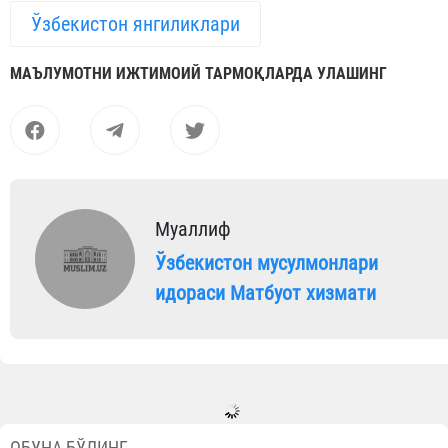
Ўзбекистон янгиликлари
МАЪЛУМОТНИ ИЖТИМОИЙ ТАРМОҚЛАРДА УЛАШИНГ
Муаллиф
Ўзбекистон мусулмонлари
идораси Матбуот хизмати
ОБУНА БЎЛИНГ