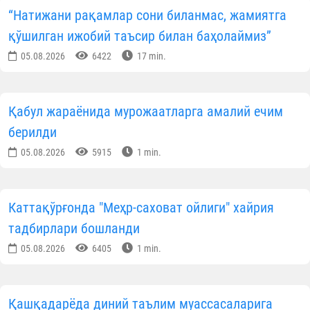
“Натижани рақамлар сони биланмас, жамиятга
қўшилган ижобий таъсир билан баҳолаймиз”
05.08.2026
6422
17 min.
Қабул жараёнида мурожаатларга амалий ечим
берилди
05.08.2026
5915
1 min.
Каттақўрғонда "Меҳр-саховат ойлиги" хайрия
тадбирлари бошланди
05.08.2026
6405
1 min.
Қашқадарёда диний таълим муассасаларига