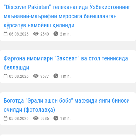
“Discover Pakistan” телеканалида Ўзбекистоннинг
маънавий-маърифий меросига бағишланган
кўрсатув намойиш қилинди
06.08.2026
2540
2 min.
Фарғона имомлари “Заковат” ва стол теннисида
беллашди
05.08.2026
9577
1 min.
Боғотда "Эрали эшон бобо" масжиди янги биноси
очилди (фотолавҳа)
05.08.2026
5986
1 min.