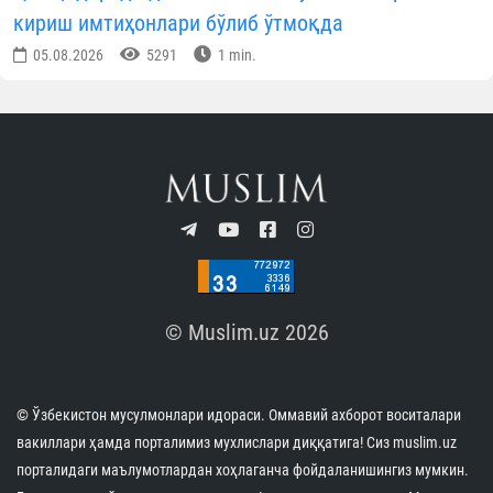
кириш имтиҳонлари бўлиб ўтмоқда
05.08.2026
5291
1 min.
© Muslim.uz 2026
© Ўзбекистон мусулмонлари идораси. Оммавий ахборот воситалари
вакиллари ҳамда порталимиз мухлислари диққатига! Сиз muslim.uz
порталидаги маълумотлардан хоҳлаганча фойдаланишингиз мумкин.