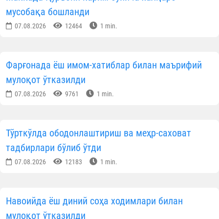
мусобақа бошланди
07.08.2026
12464
1 min.
Фарғонада ёш имом-хатиблар билан маърифий
мулоқот ўтказилди
07.08.2026
9761
1 min.
Тўрткўлда ободонлаштириш ва меҳр-саховат
тадбирлари бўлиб ўтди
07.08.2026
12183
1 min.
Навоийда ёш диний соҳа ходимлари билан
мулоқот ўтказилди