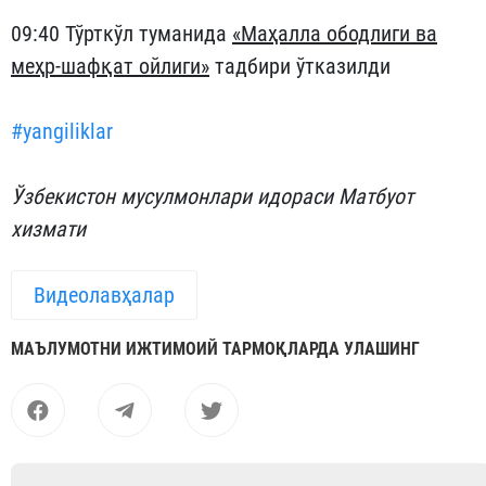
09:40 Тўрткўл туманида
«Маҳалла ободлиги ва
меҳр-шафқат ойлиги»
тадбири ўтказилди
#yangiliklar
Ўзбекистон мусулмонлари идораси Матбуот
хизмати
Видеолавҳалар
МАЪЛУМОТНИ ИЖТИМОИЙ ТАРМОҚЛАРДА УЛАШИНГ