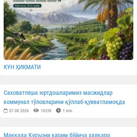
КУН ҲИКМАТИ
Саховатпеша юртдошларимиз масжидлар
коммунал тўловларини қўллаб-қувватламоқда
07.08.2026
16339
1 min.
Маккада Қуръони карим бўйича халқаро