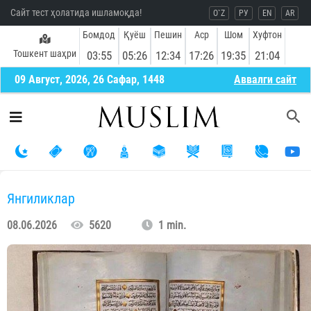
Сайт тест ҳолатида ишламоқда!
O`Z
РУ
EN
AR
Бомдод
Қуёш
Пешин
Аср
Шом
Хуфтон
Тошкент шаҳри
03:55
05:26
12:34
17:26
19:35
21:04
09 Август, 2026, 26 Сафар, 1448
Aввалги сайт
Янгиликлар
08.06.2026
5620
1 min.