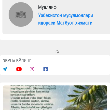
Муаллиф
Ўзбекистон мусулмонлари
идораси Матбуот хизмати
ОБУНА БЎЛИНГ