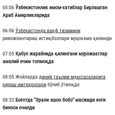
05:06
Ўзбекистонлик имом-хатиблар Бирлашган
Араб Амирликларида
06:06
Ўзбекистонда вақф тизимини
ривожлантириш истиқболлари муҳокама қилинди
07:05
Қабул жараёнида қилингани мурожаатлар
амалий ечим топмоқда
08:05 Жойларда
диний таълим муассасаларига
кириш имтиҳонлари
бўлиб ўтмоқда
08:32
Боғотда "Эрали эшон бобо" масжиди янги
биноси очилди