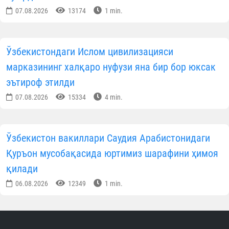
07.08.2026
13174
1 min.
Ўзбекистондаги Ислом цивилизацияси
марказининг халқаро нуфузи яна бир бор юксак
эътироф этилди
07.08.2026
15334
4 min.
Ўзбекистон вакиллари Саудия Арабистонидаги
Қуръон мусобақасида юртимиз шарафини ҳимоя
қилади
06.08.2026
12349
1 min.