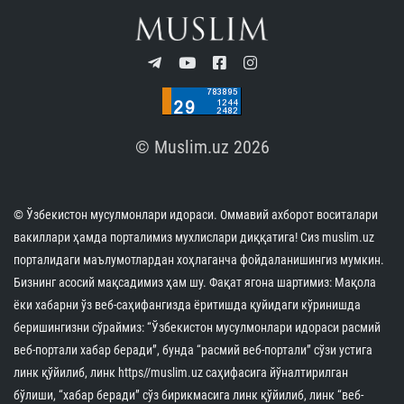
© Muslim.uz 2026
© Ўзбекистон мусулмонлари идораси. Оммавий ахборот воситалари
вакиллари ҳамда порталимиз мухлислари диққатига! Сиз muslim.uz
порталидаги маълумотлардан хоҳлаганча фойдаланишингиз мумкин.
Бизнинг асосий мақсадимиз ҳам шу. Фақат ягона шартимиз: Мақола
ёки хабарни ўз веб-саҳифангизда ёритишда қуйидаги кўринишда
беришингизни сўраймиз: “Ўзбекистон мусулмонлари идораси расмий
веб-портали хабар беради”, бунда “расмий веб-портали” сўзи устига
линк қўйилиб, линк https//muslim.uz саҳифасига йўналтирилган
бўлиши, “хабар беради” сўз бирикмасига линк қўйилиб, линк “веб-