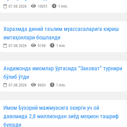
07.08.2026
10051
1 min.
Хоразмда диний таълим муассасаларига кириш
имтиҳонлари бошланди
07.08.2026
9198
1 min.
Андижонда имомлар ўртасида “Заковат” турнири
бўлиб ўтди
07.08.2026
8603
1 min.
Имом Бухорий мажмуасига охирги уч ой
давомида 2,8 миллиондан зиёд меҳмон ташриф
буюрди