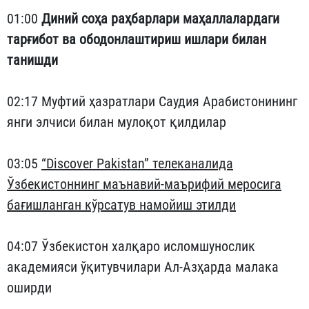
01:00
Диний соҳа раҳбарлари маҳаллалардаги
тарғибот ва ободонлаштириш ишлари билан
танишди
02:17 Муфтий ҳазратлари Саудия Арабистонининг
янги элчиси билан мулоқот қилдилар
03:05
“Discover Pakistan” телеканалида
Ўзбекистоннинг маънавий-маърифий меросига
бағишланган кўрсатув намойиш этилди
04:07 Ўзбекистон халқаро исломшунослик
академияси ўқитувчилари Ал-Азҳарда малака
оширди