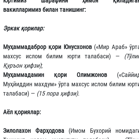
Юртимиз шарафини ҳимоя қиладига
вакилларимиз билан танишинг:
Эркак қорилар:
Муҳаммадаброр қори Юнусхонов
(«Мир Араб» ўрт
махсус ислом билим юрти талабаси) —
(Тўли
Қуръон ҳифзи)
;
Муҳаммадамин қори Олимжонов
(«Саййи
Муҳйиддин махдум» ўрта махсус ислом билим юрт
талабаси) —
(15 пора ҳифзи)
.
Аёл қориялар:
Зилолахон Фарҳодова
(Имом Бухорий номидаг