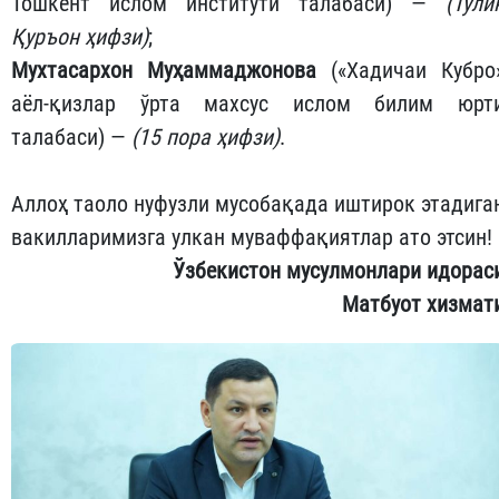
Тошкент ислом институти талабаси) —
(Тўли
Қуръон ҳифзи)
;
Мухтасархон Муҳаммаджонова
(«Хадичаи Кубро
аёл-қизлар ўрта махсус ислом билим юрт
талабаси) —
(15 пора ҳифзи)
.
Аллоҳ таоло нуфузли мусобақада иштирок этадига
вакилларимизга улкан муваффақиятлар ато этсин!
Ўзбекистон мусулмонлари идорас
Матбуот хизмат