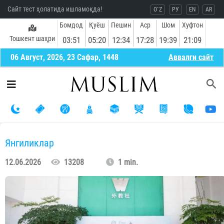
Сайт тест ҳолатида ишламоқда!
O`Z
РУ
EN
AR
Бомдод
Қуёш
Пешин
Аср
Шом
Хуфтон
Тошкент шаҳри
03:51
05:20
12:34
17:28
19:39
21:09
06 Август, 2026, 23 Сафар, 1448
Aввалги сайт
Янгиликлар
12.06.2026
13208
1 min.