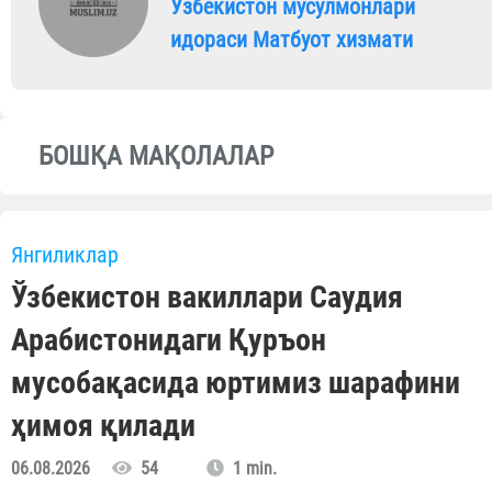
Ўзбекистон мусулмонлари
идораси Матбуот хизмати
БОШҚА МАҚОЛАЛАР
Янгиликлар
Ўзбекистон вакиллари Саудия
Арабистонидаги Қуръон
мусобақасида юртимиз шарафини
ҳимоя қилади
06.08.2026
54
1 min.