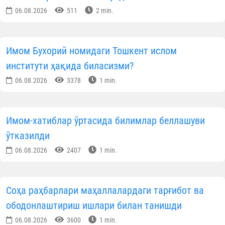
06.08.2026
511
2 min.
Имом Бухорий номидаги Тошкент ислом
институти ҳақида биласизми?
06.08.2026
3378
1 min.
Имом-хатиблар ўртасида билимлар беллашуви
ўтказилди
06.08.2026
2407
1 min.
Соҳа раҳбарлари маҳаллалардаги тарғибот ва
ободонлаштириш ишлари билан танишди
06.08.2026
3600
1 min.