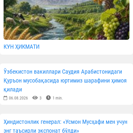
КУН ҲИКМАТИ
Ўзбекистон вакиллари Саудия Арабистонидаги
Қуръон мусобақасида юртимиз шарафини ҳимоя
қилади
06.08.2026
3
1 min.
Ҳиндистонлик генерал: «Усмон Мусҳафи мен учун
энг таъсирли экспонат бўлди»