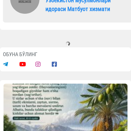
Ўзбекистон мусулмонлари
идораси Матбуот хизмати
ОБУНА БЎЛИНГ