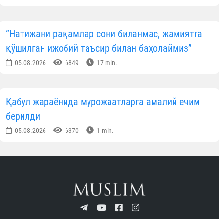
“Натижани рақамлар сони биланмас, жамиятга
қўшилган ижобий таъсир билан баҳолаймиз”
05.08.2026
6849
17 min.
Қабул жараёнида мурожаатларга амалий ечим
берилди
05.08.2026
6370
1 min.