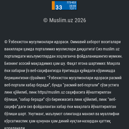
© Muslim.uz 2026
© Ўзбекистон мусулмонлари идораси. Оммавий ахборот воситалари
вакиллари ҳамда порталимиз мухлислари диққатига! Сиз muslim.uz
порталидаги маълумотлардан хоҳлаганча фойдаланишингиз мумкин.
Бизнинг асосий мақсадимиз ҳам шу. Фақат ягона шартимиз: Мақола
ёки хабарни ўз веб-саҳифангизда ёритишда қуйидаги кўринишда
беришингизни сўраймиз: “Ўзбекистон мусулмонлари идораси расмий
веб-портали хабар беради”, бунда “расмий веб-портали” сўзи устига
линк қўйилиб, линк https//muslim.uz саҳифасига йўналтирилган
бўлиши, “хабар беради” сўз бирикмасига линк қўйилиб, линк “веб-
саҳифа”даги сиз фойдаланган хабар ёки мақолага йўналтирилган
бўлиши шарт. Унутманг, маълумот олинганда манзил ва муаллифни
кўрсатмаслик ҳам қонунан ҳам диний нуқтаи-назардан қаттиқ
қораланади.