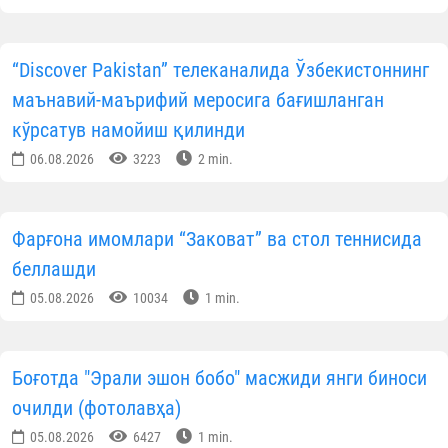
“Discover Pakistan” телеканалида Ўзбекистоннинг
маънавий-маърифий меросига бағишланган
кўрсатув намойиш қилинди
06.08.2026
3223
2 min.
Фарғона имомлари “Заковат” ва стол теннисида
беллашди
05.08.2026
10034
1 min.
Боғотда "Эрали эшон бобо" масжиди янги биноси
очилди (фотолавҳа)
05.08.2026
6427
1 min.