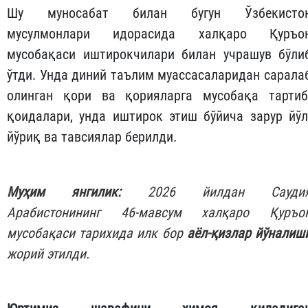
Шу муносабат билан бугун Ўзбекисто
мусулмонлари идорасида халқаро Қуръо
мусобақаси иштирокчилари билан учрашув бўли
ўтди. Унда диний таълим муассасаларидан сарала
олинган қори ва қорияларга мусобақа тартиб
қоидалари, унда иштирок этиш бўйича зарур йўл
йўриқ ва тавсиялар берилди.
Муҳим янгилик:
2026 йилдан Сауди
Арабистонининг 46-мавсум халқаро Қуръо
мусобақаси тарихида илк бор
аёл-қизлар йўналиш
жорий этилди.