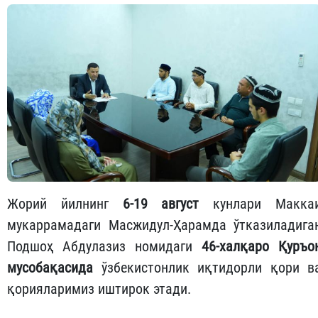
Жорий йилнинг
6-19 август
кунлари Макка
мукаррамадаги Масжидул-Ҳарамда ўтказиладига
Подшоҳ Абдулазиз номидаги
46-халқаро Қуръо
мусобақасида
ўзбекистонлик иқтидорли қори в
қорияларимиз иштирок этади.