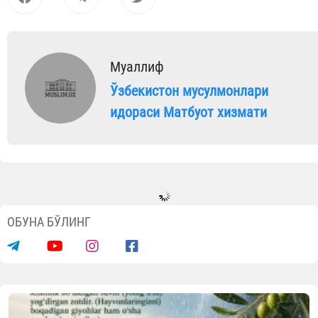
Муаллиф
Ўзбекистон мусулмонлари
идораси Матбуот хизмати
ОБУНА БЎЛИНГ