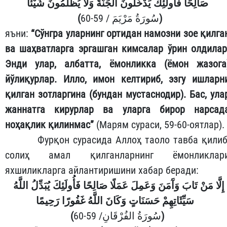
صَالِحًا فَأُولَئِكَ يَدْخُلُونَ الْجَنَّةَ وَلَا يُظْلَمُونَ شَيْئًا
(
سُورَةُ مَرْيَمَ / 59-60
)
яъни:
“Сўнгра уларнинг ортидан намозни зое қилга
ва шаҳватларга эргашган кимсалар ўрин олдилар
Энди улар, албатта, ёмонликка (ёмон жазога
йўлиқурлар. Илло, имон келтириб, эзгу ишларн
қилган зотларгина (бундан мустаснодир). Бас, ула
жаннатга кирурлар ва уларга бирор нарсад
ноҳақлик қилинмас”
(Марям сураси, 59-60-оятлар).
Фурқон сурасида Аллоҳ таоло тавба қилиб
солиҳ амал қилганларнинг ёмонликлар
яхшиликларга айлантиришини хабар беради:
إِلَّا مَنْ تَابَ وَآَمَنَ وَعَمِلَ عَمَلًا صَالِحًا فَأُولَئِكَ يُبَدِّلُ اللَّهُ
سَيِّئَاتِهِمْ حَسَنَاتٍ وَكَانَ اللَّهُ غَفُورًا رَحِيمًا
(
سُورَةُ الفُرْقَانِ/ 59-60
)