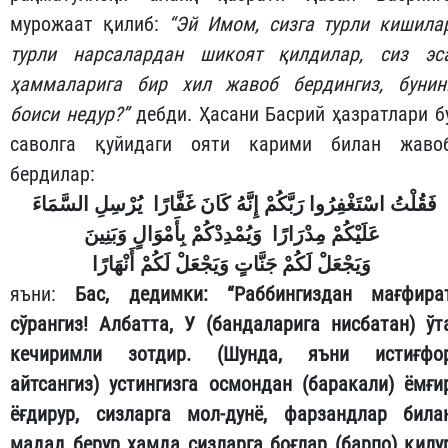
мурожаат қилиб:
“Эй Имом, сизга турли кишила
турли нарсалардан шикоят қилдилар, сиз эс
ҳаммаларига бир хил жавоб бердингиз, бунин
боиси недур?”
дебди. Ҳасани Басрий ҳазратлари б
саволга қуйидаги ояти карими билан жаво
бердилар:
فَقُلْتُ اسْتَغْفِرُوا رَبَّكُمْ إِنَّهُ كَانَ غَفَّارًا
يُرْسِلِ السَّمَاءَ
عَلَيْكُمْ مِدْرَارًا
وَيُمْدِدْكُمْ بِأَمْوَالٍ وَبَنِينَ
وَيَجْعَلْ لَكُمْ جَنَّاتٍ وَيَجْعَلْ لَكُمْ أَنْهَارًا
яъни:
Бас, дедимки: “Раббингиздан мағфира
сўрангиз! Албатта, У (бандаларига нисбатан) ўт
кечиримли зотдир. (Шунда, яъни истиғфо
айтсангиз) устингизга осмондан (баракали) ёмғи
ёғдирур, сизларга мол-дунё, фарзандлар била
мадад берур ҳамда сизларга боғлар (барпо) қилу