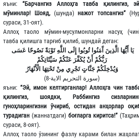
яъни:
“Барчангиз Аллоҳга тавба қилингиз, эй
мўминлар!
Шояд,
(шунда)
нажот топсангиз”
(Ну
сураси, 31-оят).
Аллоҳ таоло мўмин-мусулмонларни насуҳ (чин
тавба қилишга тарғиб қилиб, шундай деган:
يَا أَيُّهَا الَّذِينَ آَمَنُوا تُوبُوا إِلَى اللَّهِ تَوْبَةً نَصُوحًا عَسَى
رَبُّكُمْ أَنْ يُكَفِّرَ عَنْكُمْ سَيِّئَاتِكُمْ
وَيُدْخِلَكُمْ جَنَّاتٍ تَجْرِي مِنْ تَحْتِهَا الْأَنْهَارُ
(سورة التحريم الاية-8)
яъни:
“Эй, имон келтирганлар! Аллоҳга чин тавб
қилингиз, шоядки, Раббингиз сизларнин
гуноҳларингизни ўчириб, остидан анҳорлар оқи
турадиган
(жаннатдаги)
боғларга киритса!”
(Таҳри
сураси, 8-оят).
Аллоҳ таоло ўзининг фазлу карами билан жаҳола