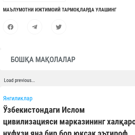
МАЪЛУМОТНИ ИЖТИМОИЙ ТАРМОҚЛАРДА УЛАШИНГ
БОШҚА МАҚОЛАЛАР
Load previous...
Янгиликлар
Ўзбекистондаги Ислом
цивилизацияси марказининг халқар
нуфузи яна бир бор юксак эътироф