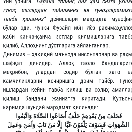
Уни ўрнига
“Барака топинг, биз ҳам сизга ўхша
гуноҳ ишлардан тийиламиз ва гуноҳларимизг
тавба қиламиз”
дейишлари мақсадга мувофи
бўлар эди. Чунки Фузайл ибн Иёз раҳимаҳулло
каби қанча-қанча зотлар қилмишларига тавб
қилиб, Аллоҳнинг дўстларига айланганлар.
Динимиз – ҳақиқий маънода инсонпарвар ва раҳм
шафқат динидир. Аллоҳ таоло бандалариг
меҳрибон, улардан содир бўлган хато в
камчиликларни кечиришга доим тайёр. Гуно
ишлардан кейин тавба қилиш ва солиҳ амалла
қилиш бандани жаннатга киритади. Қуръон
каримда шундай марҳамат қилинади:
فَخَلَفَ مِنْ بَعْدِهِمْ خَلْفٌ أَضَاعُوا الصَّلَاةَ وَاتَّبَعُوا
الشَّهَوَاتِ فَسَوْفَ يَلْقَوْنَ غَيًّا
إِلَّا مَنْ تَابَ وَآَمَنَ وَعَمِلَ