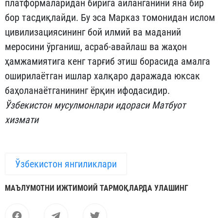
платформаларидан бирига айланганини яна бир
бор тасдиқлайди. Бу эса Марказ томонидан ислом
цивилизациясининг бой илмий ва маданий
меросини ўрганиш, асраб-авайлаш ва жаҳон
ҳамжамиятига кенг тарғиб этиш борасида амалга
оширилаётган ишлар халқаро даражада юксак
баҳоланаётганининг ёрқин ифодасидир.
Ўзбекистон мусулмонлари идораси Матбуот
хизмати
Ўзбекистон янгиликлари
МАЪЛУМОТНИ ИЖТИМОИЙ ТАРМОҚЛАРДА УЛАШИНГ