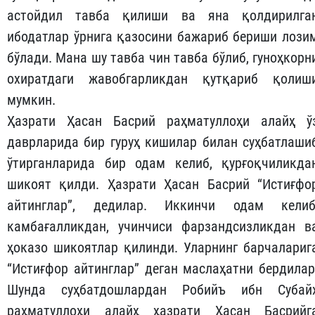
астойдил тавба қилиши ва яна қолдирилга
ибодатлар ўрнига қазосини бажариб бериши лози
бўлади. Мана шу тавба чин тавба бўлиб, гуноҳкорн
охиратдаги жавобгарликдан қутқариб қолиш
мумкин.
Ҳазрати Ҳасан Басрий раҳматуллоҳи алайҳ ў
даврларида бир гуруҳ кишилар билан суҳбатлаши
ўтирганларида бир одам келиб, қурғоқчиликда
шикоят қилди. Ҳазрати Ҳасан Басрий “Истиғфо
айтинглар”, дедилар. Иккинчи одам келиб
камбағалликдан, учинчиси фарзандсизликдан в
ҳоказо шикоятлар қилинди. Уларнинг барчалариг
“Истиғфор айтинглар” деган маслаҳатни бердилар
Шунда суҳбатдошлардан Робийъ ибн Субай
раҳматуллоҳи алайҳ ҳазрати Ҳасан Басрийг