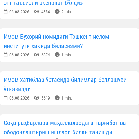
энг таъсирли экспонат бўлди»
06.08.2026
4354
2 min.
Имом Бухорий номидаги Тошкент ислом
институти ҳақида биласизми?
06.08.2026
6874
1 min.
Имом-хатиблар ўртасида билимлар беллашуви
ўтказилди
06.08.2026
5619
1 min.
Соҳа раҳбарлари маҳаллалардаги тарғибот ва
ободонлаштириш ишлари билан танишди