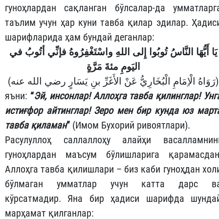
гуноҳлардан сақланган бўлсалар-да умматларг
таълим учун ҳар куни тавба қилар эдилар. Ҳадис
шарифларида ҳам бундай деганлар:
يَا أَيُّهَا النَّاسُ تُوبُوا إِلى اللهِ واسْتَغْفِرُوهُ فإنِّي أتُوبُ في
اليَومِ مئةَ
مَرَّةٍ
(رَوَاهُ الْاِمَامِ الْبُخَارِيُّ عَنْ الأَغَرِّ بنِ يَسَارٍ رضي الله عنه)
яъни:
“
Эй, инсонлар! Аллоҳга тавба қилинглар! Унг
истиғфор айтинглар! Зеро мен бир кунда юз март
тавба қиламан
”
(Имом Бухорий ривоятлари).
Расулуллоҳ саллаллоҳу алайҳи васалламнин
гуноҳлардан маъсум бўлишларига қарамасдан
Аллоҳга тавба қилишлари – биз каби гуноҳдан хол
бўлмаган умматлар учун катта дарс в
кўрсатмадир. Яна бир ҳадиси шарифда шунда
марҳамат қилганлар: