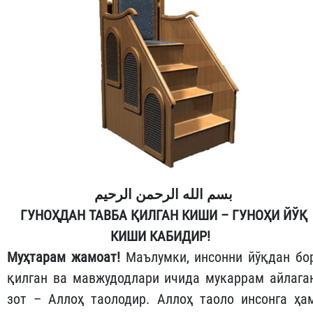
بسم الله الرحمن الرحيم
ГУНОҲДАН ТАВБА ҚИЛГАН КИШИ – ГУНОҲИ ЙЎҚ
КИШИ КАБИДИР!
Муҳтарам жамоат!
Маълумки, инсонни йўқдан бо
қилган ва мавжудодлари ичида мукаррам айлага
зот – Аллоҳ таолодир. Аллоҳ таоло инсонга ҳа