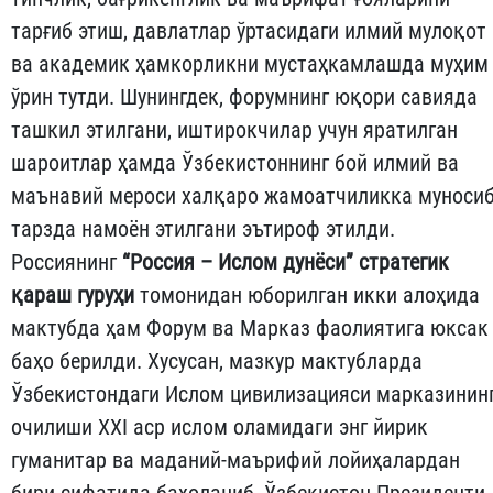
тарғиб этиш, давлатлар ўртасидаги илмий мулоқот
ва академик ҳамкорликни мустаҳкамлашда муҳим
ўрин тутди. Шунингдек, форумнинг юқори савияда
ташкил этилгани, иштирокчилар учун яратилган
шароитлар ҳамда Ўзбекистоннинг бой илмий ва
маънавий мероси халқаро жамоатчиликка муноси
тарзда намоён этилгани эътироф этилди.
Россиянинг
“Россия – Ислом дунёси” стратегик
қараш гуруҳи
томонидан юборилган икки алоҳида
мактубда ҳам Форум ва Марказ фаолиятига юксак
баҳо берилди. Хусусан, мазкур мактубларда
Ўзбекистондаги Ислом цивилизацияси марказинин
очилиши XXI аср ислом оламидаги энг йирик
гуманитар ва маданий-маърифий лойиҳалардан
бири сифатида баҳоланиб, Ўзбекистон Президенти