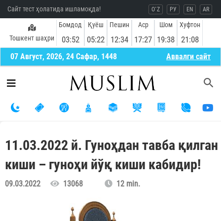
Сайт тест ҳолатида ишламоқда!
O`Z
РУ
EN
AR
Бомдод
Қуёш
Пешин
Аср
Шом
Хуфтон
Тошкент шаҳри
03:52
05:22
12:34
17:27
19:38
21:08
07 Август, 2026, 24 Сафар, 1448
Aввалги сайт
11.03.2022 й. Гуноҳдан тавба қилган
киши – гуноҳи йўқ киши кабидир!
09.03.2022
13068
12 min.