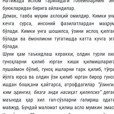
Натижада ислом тарихидаги тобеинларнинг эн
буюкларидан бирига айландилар.
Демак, тавба муҳим ахлоқий омилдир. Кимки ун
кечга сурса, инсоний фазилатлардан маҳру
бўлади. Кимки унга шошилса, ўзини ислоҳ қилга
бўлади ва ёмонликни тугатишда катта кучга эг
бўлади.
Шуни ҳам таъкидлаш керакки, олдин турли хи
гуноҳларни қилиб юрган киши қилмишлариг
пушаймон бўлиб, гуноҳ ишларни тарк қилиб, тўғр
йўлга юрса ва олдин ўзи қилиб юрган бирор гуно
ишдан бошқани қайтарса, атрофдагилар
“ўзинги
ким эдингиз, бизга энди насиҳат қиляпсиз”
дега
маънода ҳар хил гап-сўзларни гапириш одат
мавжуд. Бундай маломат қилиш асло мумкин эмас