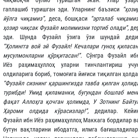
чиқмоқчи бўлиб туришган экан. Улар ўзар
гаплашиб туришган эди. Уларнинг баъзиси
“ҳози
йўлга чиқамиз”,
деса, бошқаси
“эрталаб чиқамиз
ҳозир чиқсак Фузайл молимизни тортиб олади”,
де
эди. Шунда Фузайл ўзига ўзи шундай деди
“Ҳолингга вой эй Фузайл! Кечалари гуноҳ қиласан
мусулмонларни қўрқитасан!”.
Сўнгра Фузайл иб
Иёз раҳимаҳуллоҳ уларни тинчлантириш учу
олдиларига бориб, томоғига йиғиси тиқилган ҳолда
“Фузайл сизнинг қаршингизда тавба қилган ҳолид
турибди! Умид қиламанки, бугундан бошлаб мен
фақат Аллоҳга қочган ҳолимда, У Зотнинг Байту
Ҳароми олдида кўрасизлар!”,
дедилар. Кейи
Фузайл ибн Иёз раҳимаҳуллоҳ Маккага бордилар в
бутун вақтларини ибодатга, илмга бағишладилар