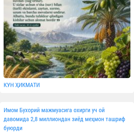
КУН ҲИКМАТИ
Имом Бухорий мажмуасига охирги уч ой
давомида 2,8 миллиондан зиёд меҳмон ташриф
буюрди