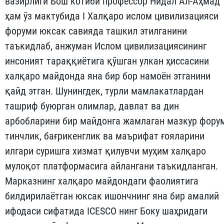
вазирлиги Бош котиби профессор Нидал Ал-Аҳмад
ҳам ўз мактубида I Халқаро ислом цивилизацияси
форуми юксак савияда ташкил этилганини
таъкидлаб, анжуман Ислом цивилизациясининг
инсоният тараққиётига қўшган улкан ҳиссасини
халқаро майдонда яна бир бор намоён этганини
қайд этган. Шунингдек, турли мамлакатлардан
ташриф буюрган олимлар, давлат ва дин
арбобларини бир майдонга жамлаган мазкур фору
тинчлик, бағрикенглик ва маърифат ғояларини
илгари суришга хизмат қилувчи муҳим халқаро
мулоқот платформасига айлангани таъкидланган.
Марказнинг халқаро майдондаги фаолиятига
билдирилаётган юксак ишончнинг яна бир амалий
ифодаси сифатида ICESCO нинг Боку шаҳридаги