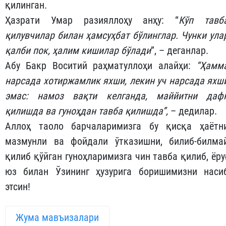
қилинган.
Ҳазрати Умар разияллоҳу анҳу: “
Кўп тавб
қилувчилар билан ҳамсуҳбат бўлинглар. Чунки ула
қалби пок, ҳалим кишилар бўлади
”, – деганлар.
Абу Бакр Воситий раҳматуллоҳи алайҳи:
“Ҳамм
нарсада хотиржамлик яхши, лекин уч нарсада яхш
эмас: намоз вақти келганда, маййитни даф
қилишда ва гуноҳдан тавба қилишда”,
– дедилар.
Аллоҳ таоло барчаларимизга бу қисқа ҳаётн
мазмунли ва фойдали ўтказишни, билиб-билма
қилиб қўйган гуноҳларимизга чин тавба қилиб, ёру
юз билан Ўзининг ҳузурига боришимизни наси
этсин!
Жума мавъизалари