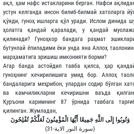
ақл, ҳам нафс истакларини берган. Нафси ақлида
устун келганда инсон билиб-билмай хатоларга йў
қўяди, гуноҳ ишларга қўл уради. Ислом динида ш
ҳолатга қандай қаралади, у қандай муолаж
қилинади? Гуноҳкор бандага раҳмат эшиклар
бутунлай ёпиладими ёки унда яна Аллоҳ таолонин
марҳаматига эришиш имконияти борми?
Агар банда астойдил тавба қилса, ҳар қанда
гуноҳнинг кечирилишига умид бор. Аллоҳ таол
бандаларига меҳрибон, улардан содир бўлган хат
ва камчиликларни кечиришни ваъда қилган
Қуръони каримнинг 87 ўрнида тавбага тарғи
қилинган. Жумладан,
وَتُوبُوا إِلَى اللَّهِ جَمِيعًا أَيُّهَا الْمُؤْمِنُونَ لَعَلَّكُمْ تُفْلِحُونَ
(سورة النور الاية-31)