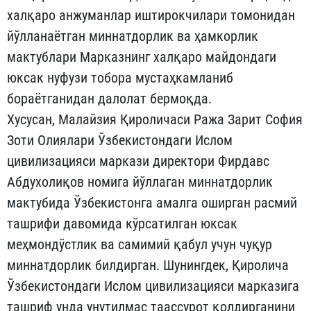
халқаро анжуманлар иштирокчилари томонидан
йўлланаётган миннатдорлик ва ҳамкорлик
мактублари Марказнинг халқаро майдондаги
юксак нуфузи тобора мустаҳкамланиб
бораётганидан далолат бермоқда.
Хусусан, Малайзия Қироличаси Ража Зарит София
Зоти Олиялари Ўзбекистондаги Ислом
цивилизацияси маркази директори Фирдавс
Абдухолиқов номига йўллаган миннатдорлик
мактубида Ўзбекистонга амалга оширган расмий
ташрифи давомида кўрсатилган юксак
меҳмондўстлик ва самимий қабул учун чуқур
миннатдорлик билдирган. Шунингдек, Қиролича
Ўзбекистондаги Ислом цивилизацияси марказига
ташриф унда унутилмас таассурот қолдирганини