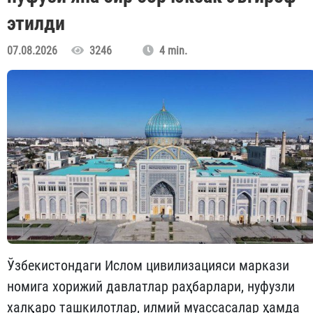
этилди
07.08.2026
3246
4 min.
Ўзбекистондаги Ислом цивилизацияси маркази
номига хорижий давлатлар раҳбарлари, нуфузли
халқаро ташкилотлар, илмий муассасалар ҳамда