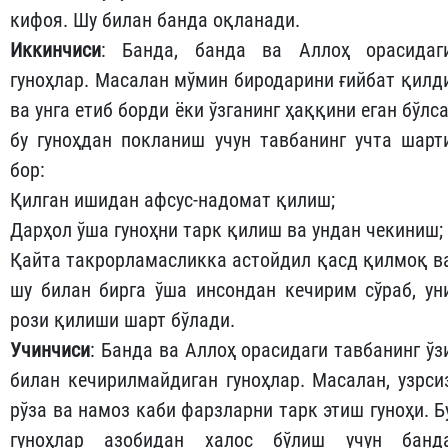
кифоя. Шу билан банда оқланади.
Иккинчиси
: Банда, банда ва Аллоҳ орасидаг
гуноҳлар. Масалан мўмин биродарини ғийбат қилд
ва унга етиб борди ёки ўзганинг ҳаққини еган бўлса
бу гуноҳдан покланиш учун тавбанинг учта шарт
бор:
Қилган ишидан афсус-надомат қилиш;
Дарҳол ўша гуноҳни тарк қилиш ва ундан чекиниш;
Қайта такрорламасликка астойдил қасд қилмоқ в
шу билан бирга ўша инсондан кечирим сўраб, ун
рози қилиши шарт бўлади.
Учинчиси
: Банда ва Аллоҳ орасидаги тавбанинг ўз
билан кечирилмайдиган гуноҳлар. Масалан, узрси
рўза ва намоз каби фарзларни тарк этиш гуноҳи. Б
гуноҳлар азобидан халос бўлиш учун банд