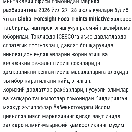
минтақавий офиси томонидан Марказ
раҳбариятига 2026 йил 27–28 июль кунлари бўлиб
ўтган
Global Foresight Focal Points Initiative
халқаро
тадбирида иштирок этиш учун расмий таклифнома
юборилди. Таклифда ICESCOга аъзо давлатларда
стратегик прогнозлаш, давлат бошқарувида
инновацион ёндашувларни жорий этиш ва
келажакни режалаштириш соҳаларида
ҳамкорликни кенгайтириш масалаларига алоҳида
эътибор қаратилгани қайд этилган.
Хорижий давлатлар раҳбарлари, нуфузли олимлар
ва халқаро ташкилотлар томонидан билдирилган
мазкур эътирофлар Ўзбекистондаги Ислом
цивилизацияси марказининг қисқа вақт ичида
халқаро илмий-маърифий ҳамкорликнинг муҳим