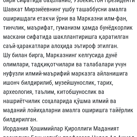
Шавкат Мирзиёевнинг ушбу ташаббусни амалга
оширишдаги етакчи ўрни ва Марказни илм-фан,
тинчлик, маърифат, гуманизм ҳамда бунёдкорлик
маскани сифатида шакллантиришга қаратилган
саъй-ҳаракатлари алоҳида эътироф этилган.
Шу билан бирга, Марказнинг келгусида дунё
олимлари, тадқиқотчилари ва талабалари учун
нуфузли илмий-маърифий марказга айланишига
ишонч билдирилиб, музейшунослик, тарих,
археология, таълим, китобшунослик ва
нашриётчилик соҳаларида қўшма илмий ва
маданий лойиҳаларни амалга оширишга тайёрлик
билдирилган.
Иордания Ҳошимийлар Қироллиги Маданият