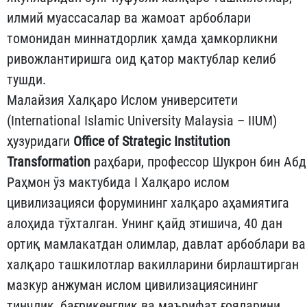
илмий муассасалар ва жамоат арбоблари
томонидан миннатдорлик ҳамда ҳамкорликни
ривожлантиришга оид қатор мактублар келиб
тушди.
Малайзия Халқаро Ислом университети
(International Islamic University Malaysia – IIUM)
ҳузуридаги
Office of Strategic Institution
Transformation
раҳбари, профессор Шукрон бин Абд
Раҳмон ўз мактубида I Халқаро ислом
цивилизацияси форумининг халқаро аҳамиятига
алоҳида тўхталган. Унинг қайд этишича, 40 дан
ортиқ мамлакатдан олимлар, давлат арбоблари ва
халқаро ташкилотлар вакилларини бирлаштирган
мазкур анжуман ислом цивилизациясининг
тинчлик, бағрикенглик ва маърифат ғояларини