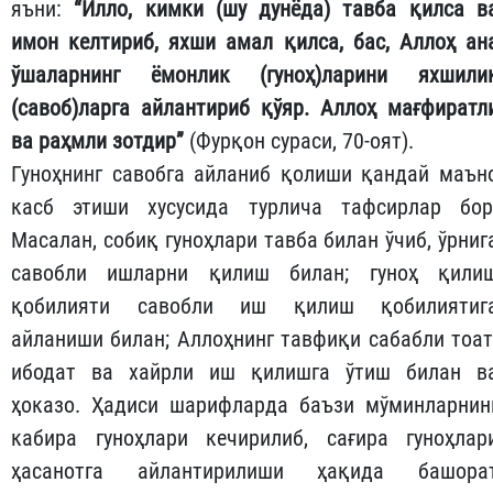
яъни:
“Илло, кимки (шу дунёда) тавба қилса в
имон келтириб, яхши амал қилса, бас, Аллоҳ ан
ўшаларнинг ёмонлик (гуноҳ)ларини яхшили
(савоб)ларга айлантириб қўяр. Аллоҳ мағфиратл
ва раҳмли зотдир”
(Фурқон сураси, 70-оят).
Гуноҳнинг савобга айланиб қолиши қандай маън
касб этиши хусусида турлича тафсирлар бор
Масалан, собиқ гуноҳлари тавба билан ўчиб, ўрниг
савобли ишларни қилиш билан; гуноҳ қили
қобилияти савобли иш қилиш қобилиятиг
айланиши билан; Аллоҳнинг тавфиқи сабабли тоат
ибодат ва хайрли иш қилишга ўтиш билан в
ҳоказо. Ҳадиси шарифларда баъзи мўминларнин
кабира гуноҳлари кечирилиб, сағира гуноҳлар
ҳасанотга айлантирилиши ҳақида башора