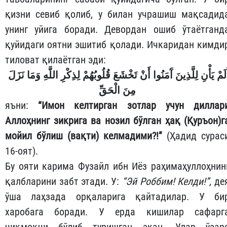
қизни севиб қолиб, у билан учрашиш мақсадид
унинг уйига боради. Девордан ошиб ўтаётганд
қуйидаги оятни эшитиб қолади. Ичкаридан кимди
тиловат қилаётган эди:
أَلَمْ يَأْنِ لِلَّذِينَ آَمَنُوا أَنْ تَخْشَعَ قُلُوبُهُمْ لِذِكْرِ اللَّهِ وَمَا نَزَلَ
مِنَ الْحَقِّ
яъни:
“Имон келтирган зотлар учун диллар
Аллоҳнинг зикрига ва нозил бўлган ҳақ (Қуръон)г
мойил бўлиш (вақти) келмадими?!”
(Ҳадид сурас
16-оят).
Бу ояти карима Фузайл ибн Иёз раҳимаҳуллоҳнин
қалбларини забт этади. У:
“Эй Роббим! Келди!”,
де
ўша лаҳзада орқаларига қайтадилар. У би
харобага боради. У ерда кишилар сафарг