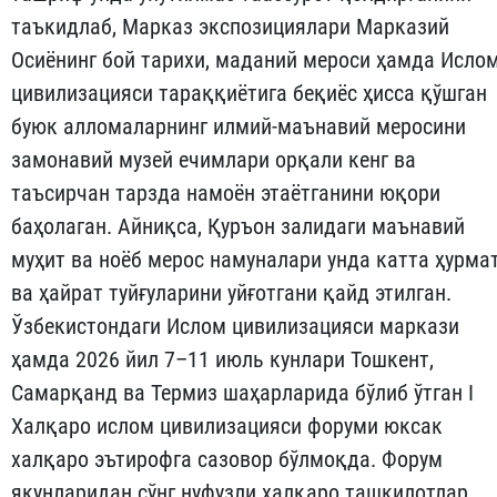
таъкидлаб, Марказ экспозициялари Марказий
Осиёнинг бой тарихи, маданий мероси ҳамда Исло
цивилизацияси тараққиётига беқиёс ҳисса қўшган
буюк алломаларнинг илмий-маънавий меросини
замонавий музей ечимлари орқали кенг ва
таъсирчан тарзда намоён этаётганини юқори
баҳолаган. Айниқса, Қуръон залидаги маънавий
муҳит ва ноёб мерос намуналари унда катта ҳурма
ва ҳайрат туйғуларини уйғотгани қайд этилган.
Ўзбекистондаги Ислом цивилизацияси маркази
ҳамда 2026 йил 7–11 июль кунлари Тошкент,
Самарқанд ва Термиз шаҳарларида бўлиб ўтган I
Халқаро ислом цивилизацияси форуми юксак
халқаро эътирофга сазовор бўлмоқда. Форум
якунларидан сўнг нуфузли халқаро ташкилотлар,