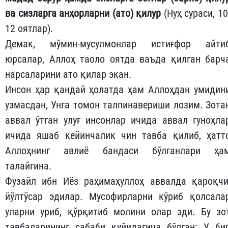
ва сизларга анҳорларни (ато) қилур
(Нуҳ сураси, 10
12 оятлар).
Демак, мўмин-мусулмонлар истиғфор айти
юрсалар, Аллоҳ таоло оятда ваъда қилган барч
нарсаларини ато қилар экан.
Инсон ҳар қандай ҳолатда ҳам Аллоҳдан умидин
узмасдан, Унга томон талпинавериши лозим. Зота
аввал ўтган улуғ инсонлар ичида аввал гуноҳла
ичида яшаб кейинчалик чин тавба қилиб, ҳатт
Аллоҳнинг авлиё бандаси бўлганлари ҳа
талайгина.
Фузайл ибн Иёз раҳимаҳуллоҳ аввалда қароқчи
йўлтўсар эдилар. Мусофирларни кўриб қолсала
уларни уриб, қўрқитиб молини олар эди. Бу зо
тавбаларининг сабаби қуйидагича бўлган: У би