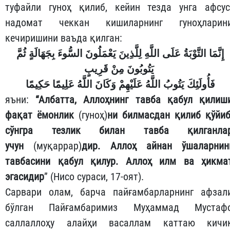
туфайли гуноҳ қилиб, кейин тезда унга афсус
надомат чеккан кишиларнинг гуноҳларин
кечиришини ваъда қилган:
إِنَّمَا التَّوْبَةُ عَلَى اللَّهِ لِلَّذِينَ يَعْمَلُونَ السُّوءَ بِجَهَالَةٍ ثُمَّ
يَتُوبُونَ مِنْ قَرِيبٍ
فَأُولَئِكَ يَتُوبُ اللَّهُ عَلَيْهِمْ وَكَانَ اللَّهُ عَلِيمًا حَكِيمًا
яъни:
“Албатта, Аллоҳнинг тавба қабул қилиш
фақат ёмонлик
(гуноҳ)
ни билмасдан қилиб қўйиб
сўнгра тезлик билан тавба қилганла
учун
(муқаррар)
дир. Аллоҳ айнан ўшаларнин
тавбасини қабул қилур. Аллоҳ илм ва ҳикма
эгасидир
” (Нисо сураси, 17-оят).
Сарвари олам, барча пайғамбарларнинг афзал
бўлган Пайғамбаримиз Муҳаммад Мустаф
саллаллоҳу алайҳи васаллам каттаю кичи