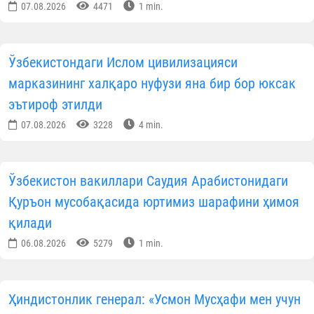
07.08.2026
4471
1 min.
Ўзбекистондаги Ислом цивилизацияси
марказининг халқаро нуфузи яна бир бор юксак
эътироф этилди
07.08.2026
3228
4 min.
Ўзбекистон вакиллари Саудия Арабистонидаги
Қуръон мусобақасида юртимиз шарафини ҳимоя
қилади
06.08.2026
5279
1 min.
Ҳиндистонлик генерал: «Усмон Мусҳафи мен учун