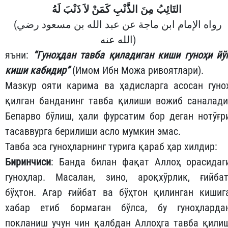
التَائِبُ مِنَ الذَّنْبِ كَمَنْ لاَ ذَنْبَ لَهُ
(رواه الإمام ابن ماجة عن عبد الله بن مسعود رضي
الله عنه)
яъни:
“Гуноҳдан тавба қиладиган киши гуноҳи йў
киши кабидир”
(Имом Ибн Можа ривоятлари).
Мазкур ояти карима ва ҳадисларга асосан гуно
қилган банданинг тавба қилиши вожиб саналади
Бепарво бўлиш, ҳали фурсатим бор деган нотўғр
тасаввурга берилиши асло мумкин эмас.
Тавба эса гуноҳларнинг турига қараб ҳар хилдир:
Биринчиси
: Банда билан фақат Аллоҳ орасидаг
гуноҳлар. Масалан, зино, ароқхўрлик, ғийбат
бўҳтон. Агар ғийбат ва бўҳтон қилинган кишиг
хабар етиб бормаган бўлса, бу гуноҳларда
покланиш учун чин қалбдан Аллоҳга тавба қили