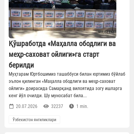
Қўшработда «Маҳалла ободлиги ва
меҳр-саховат ойлиги»га старт
берилди
Муҳтарам Юртбошимиз ташаббуси билан юртимиз бўйлаб
эълон қилинган «Маҳалла ободлиги ва меҳр-саховат
ойлиги» доирасида Самарқанд вилоятида эзгу ишларга
кенг йўл очилди. Шу муносабат била...
20.07.2026
32237
1 min.
Ўзбекистон янгиликлари