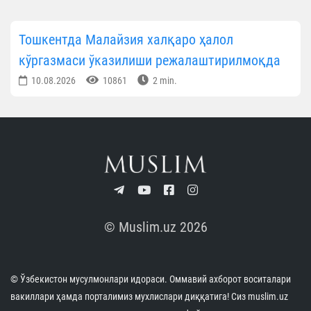
Тошкентда Малайзия халқаро ҳалол
кўргазмаси ўказилиши режалаштирилмоқда
10.08.2026
10861
2 min.
© Muslim.uz 2026
© Ўзбекистон мусулмонлари идораси. Оммавий ахборот воситалари
вакиллари ҳамда порталимиз мухлислари диққатига! Сиз muslim.uz