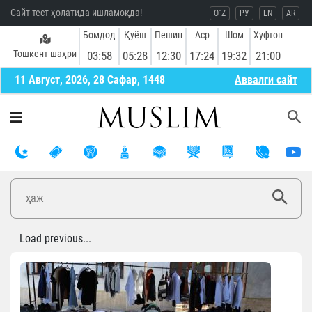
Сайт тест ҳолатида ишламоқда!
O`Z
РУ
EN
AR
Бомдод
Қуёш
Пешин
Аср
Шом
Хуфтон
Тошкент шаҳри
03:58
05:28
12:30
17:24
19:32
21:00
11 Август, 2026, 28 Сафар, 1448
Aввалги сайт
Load previous...