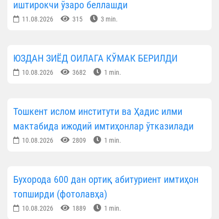
иштирокчи ўзаро беллашди
11.08.2026
315
3 min.
ЮЗДАН ЗИЁД ОИЛАГА КЎМАК БЕРИЛДИ
10.08.2026
3682
1 min.
Тошкент ислом институти ва Ҳадис илми
мактабида ижодий имтиҳонлар ўтказилади
10.08.2026
2809
1 min.
Бухорода 600 дан ортиқ абитуриент имтиҳон
топширди (фотолавҳа)
10.08.2026
1889
1 min.