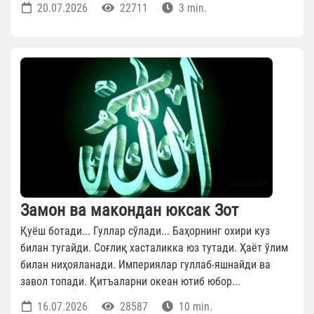
20.07.2026
22711
3 min.
Замон ва макондан юксак Зот
Қуёш ботади... Гуллар сўлади... Баҳорнинг охири куз
билан тугайди. Соғлиқ хасталикка юз тутади. Ҳаёт ўлим
билан ниҳояланади. Империялар гуллаб-яшнайди ва
завол топади. Қитъаларни океан ютиб юбор...
16.07.2026
28587
10 min.