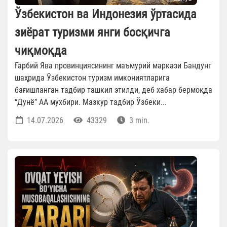
Ўзбекистон ва Индонезия ўртасида
зиёрат туризми янги босқичга
чиқмоқда
Ғарбий Ява провинциясининг маъмурий маркази Бандунг
шаҳрида Ўзбекистон туризм имкониятларига
бағишланган тадбир ташкил этилди, деб хабар бермоқда
“Дунё” АА мухбири. Мазкур тадбир Ўзбеки...
14.07.2026
43329
3 min.