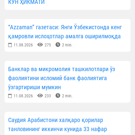
КУН ҲИКМАТИ
“Azzaman” газетаси: Янги Ўзбекистонда кенг
қамровли ислоҳотлар амалга оширилмоқда
11.08.2026
275
2 min.
Банклар ва микромолия ташкилотлари ўз
фаолиятини исломий банк фаолиятига
ўзгартириши мумкин
11.08.2026
233
2 min.
Саудия Арабистони халқаро қорилар
танловининг иккинчи кунида 33 нафар