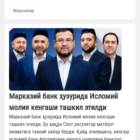
Мақолалар
Марказий банк ҳузурида Исломий
молия кенгаши ташкил этилди
Марказий банк ҳузурида Исломий молия кенгаши
ташкил этилди. Бу ҳақда Спот регулятор матбуот
хизматига таяниб хабар берди. Қайд этилишича, кенгаш
исломий банк фаолиятини амалга оширувчи банклар...