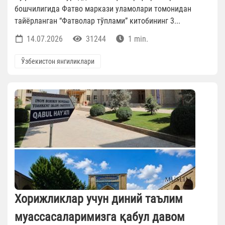
бошчилигида Фатво маркази уламолари томонидан
тайёрланган “Фатволар тўплами” китобининг 3...
14.07.2026
31244
1 min.
Ўзбекистон янгиликлари
Хорижликлар учун диний таълим
муассасаларимизга қабул давом