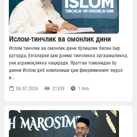
Ислом-тинчлик ва омонлик дини
Ислом тинчлик ва омонлик дини бўлишлик билан бир
қаторда, ўзгаларни ҳам доимо тинчликка эргашишликка,
уни асрамоқликка чақиради. Яратган томонидан бу
динни Ислом деб номланиши ҳам фикримизнинг яққол
и...
06.07.2026
21339
1 min.