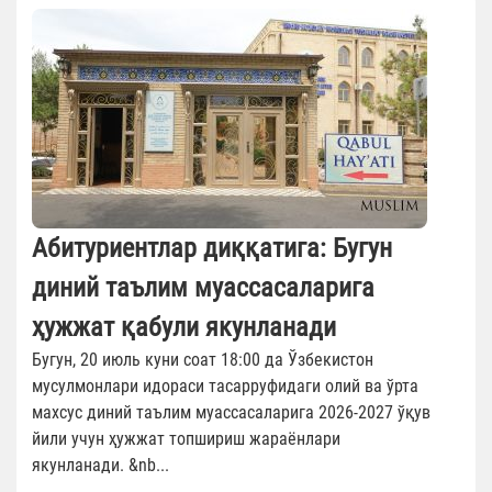
Абитуриентлар диққатига: Бугун
диний таълим муассасаларига
ҳужжат қабули якунланади
Бугун, 20 июль куни соат 18:00 да Ўзбекистон
мусулмонлари идораси тасарруфидаги олий ва ўрта
махсус диний таълим муассасаларига 2026-2027 ўқув
йили учун ҳужжат топшириш жараёнлари
якунланади. &nb...