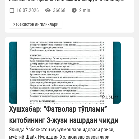
16.07.2026
36668
2 min.
Ўзбекистон янгиликлари
Хушхабар: “Фатволар тўплами”
китобининг 3-жузи нашрдан чиқди
Яқинда Ўзбекистон мусулмонлари идораси раиси,
муфтий Шайх Нуриддин Холиқназар ҳазратлари