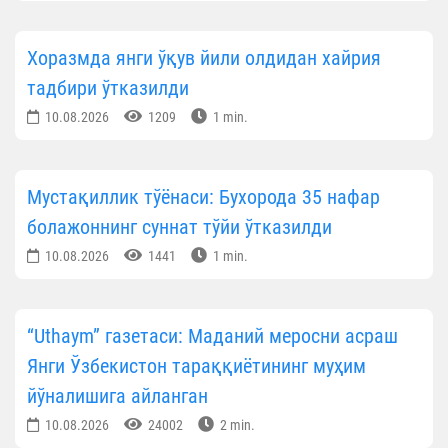
Хоразмда янги ўқув йили олдидан хайрия
тадбири ўтказилди
10.08.2026
1209
1 min.
Мустақиллик тўёнаси: Бухорода 35 нафар
болажоннинг суннат тўйи ўтказилди
10.08.2026
1441
1 min.
“Uthaym” газетаси: Маданий меросни асраш
Янги Ўзбекистон тараққиётининг муҳим
йўналишига айланган
10.08.2026
24002
2 min.