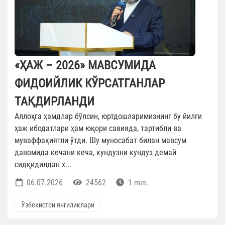
«ҲАЖ – 2026» МАВСУМИДА
ФИДОИЙЛИК КЎРСАТГАНЛАР
ТАҚДИРЛАНДИ
Аллоҳга ҳамдлар бўлсин, юртдошларимизнинг бу йилги
ҳаж ибодатлари ҳам юқори савияда, тартибли ва
муваффақиятли ўтди. Шу муносабат билан мавсум
давомида кечани кеча, кундузни кундуз демай
сидқидилдан х...
06.07.2026
24562
1 min.
Ўзбекистон янгиликлари