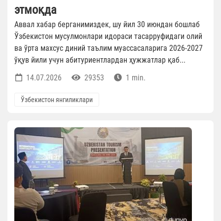
этмоқда
Аввал хабар берганимиздек, шу йил 30 июндан бошлаб
Ўзбекистон мусулмонлари идораси тасарруфидаги олий
ва ўрта махсус диний таълим муассасаларига 2026-2027
ўқув йили учун абитуриентлардан ҳужжатлар қаб...
14.07.2026
29353
1 min.
Ўзбекистон янгиликлари