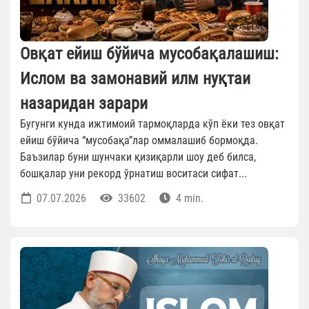
Овқат ейиш бўйича мусобақалашиш:
Ислом ва замонавий илм нуқтаи
назаридан зарари
Бугунги кунда ижтимоий тармоқларда кўп ёки тез овқат
ейиш бўйича “мусобақа”лар оммалашиб бормоқда.
Баъзилар буни шунчаки қизиқарли шоу деб билса,
бошқалар уни рекорд ўрнатиш воситаси сифат...
07.07.2026
33602
4 min.