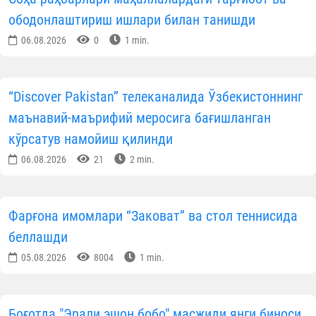
ободонлаштириш ишлари билан танишди
06.08.2026
0
1 min.
“Discover Pakistan” телеканалида Ўзбекистоннинг
маънавий-маърифий меросига бағишланган
кўрсатув намойиш қилинди
06.08.2026
21
2 min.
Фарғона имомлари “Заковат” ва стол теннисида
беллашди
05.08.2026
8004
1 min.
Боғотда "Эрали эшон бобо" масжиди янги биноси