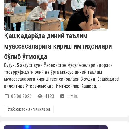
Қашқадарёда диний таълим
муассасаларига кириш имтиҳонлари
бўлиб ўтмоқда
Бугун, 5 август куни Ўзбекистон мусулмонлари идораси
тасарруфидаги олий ва ўрта махсус диний таълим
муассасаларига кириш тест синовлари 3-ҳудуд Қашқадарё
вилоятида ўтказилмоқда. Имтиҳонлар Қашқад...
05.08.2026
4123
1 min.
Ўзбекистон янгиликлари