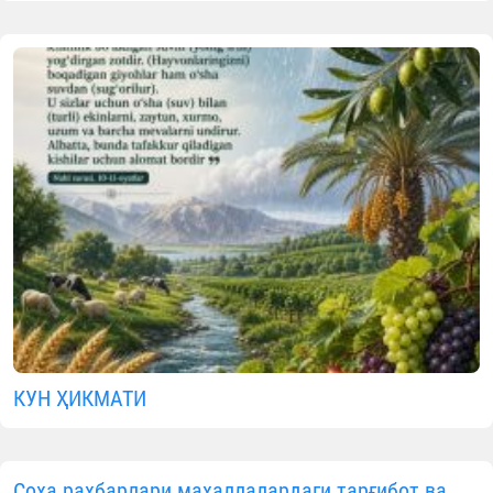
КУН ҲИКМАТИ
Соҳа раҳбарлари маҳаллалардаги тарғибот ва