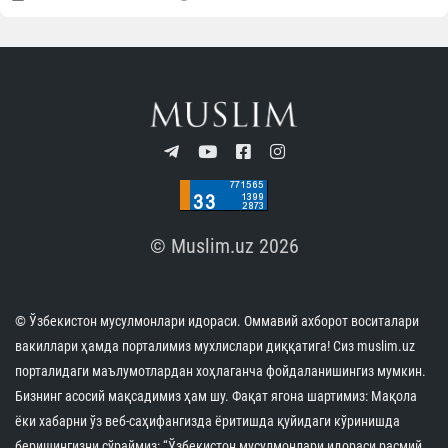
© Muslim.uz 2026
© Ўзбекистон мусулмонлари идораси. Оммавий ахборот воситалари
вакиллари ҳамда порталимиз мухлислари диққатига! Сиз muslim.uz
порталидаги маълумотлардан хоҳлаганча фойдаланишингиз мумкин.
Бизнинг асосий мақсадимиз ҳам шу. Фақат ягона шартимиз: Мақола
ёки хабарни ўз веб-саҳифангизда ёритишда қуйидаги кўринишда
беришингизни сўраймиз: “Ўзбекистон мусулмонлари идораси расмий