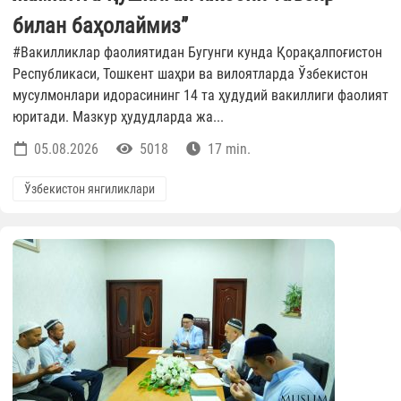
билан баҳолаймиз”
#Вакилликлар фаолиятидан Бугунги кунда Қорақалпоғистон
Республикаси, Тошкент шаҳри ва вилоятларда Ўзбекистон
мусулмонлари идорасининг 14 та ҳудудий вакиллиги фаолият
юритади. Мазкур ҳудудларда жа...
05.08.2026
5018
17 min.
Ўзбекистон янгиликлари