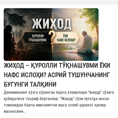
ЖИҲОД – ҚУРОЛЛИ ТЎҚНАШУВМИ ЁКИ
НАФС ИСЛОҲИ? АСРИЙ ТУШУНЧАНИНГ
БУГУНГИ ТАЛҚИНИ
Динимизнинг кўзга кўринган барча уламолари “жиҳод” сўзига
қуйидагича таъриф берганлар: “Жиҳод” сўзи луғатда инсон
томонидан барча имкониятни ишга солиб ҳаракат қилиш
маъносини...