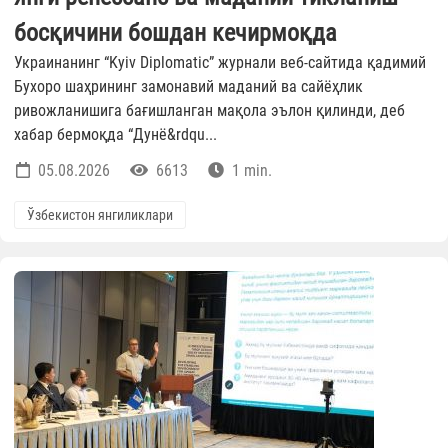
босқичини бошдан кечирмоқда
Украинанинг “Kyiv Diplomatic” журнали веб-сайтида қадимий
Бухоро шаҳрининг замонавий маданий ва сайёҳлик
ривожланишига бағишланган мақола эълон қилинди, деб
хабар бермоқда “Дунё&rdqu...
05.08.2026
6613
1 min.
Ўзбекистон янгиликлари