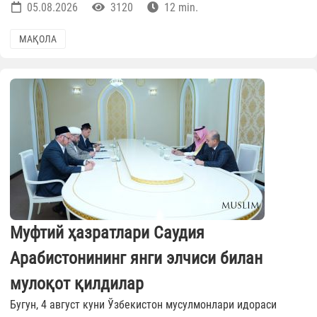
05.08.2026
3120
12 min.
МАҚОЛА
Муфтий ҳазратлари Саудия
Арабистонининг янги элчиси билан
мулоқот қилдилар
Бугун, 4 август куни Ўзбекистон мусулмонлари идораси