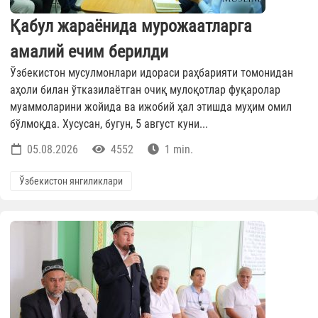
Қабул жараёнида мурожаатларга
амалий ечим берилди
Ўзбекистон мусулмонлари идораси раҳбарияти томонидан
аҳоли билан ўтказилаётган очиқ мулоқотлар фуқаролар
муаммоларини жойида ва ижобий ҳал этишда муҳим омил
бўлмоқда. Хусусан, бугун, 5 август куни...
05.08.2026
4552
1 min.
Ўзбекистон янгиликлари