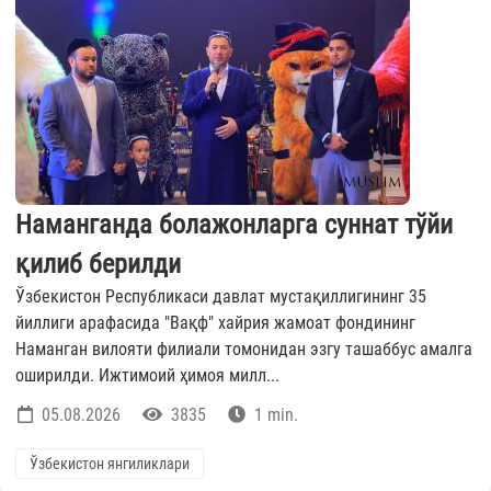
Наманганда болажонларга суннат тўйи
қилиб берилди
Ўзбекистон Республикаси давлат мустақиллигининг 35
йиллиги арафасида "Вақф" хайрия жамоат фондининг
Наманган вилояти филиали томонидан эзгу ташаббус амалга
оширилди. Ижтимоий ҳимоя милл...
05.08.2026
3835
1 min.
Ўзбекистон янгиликлари