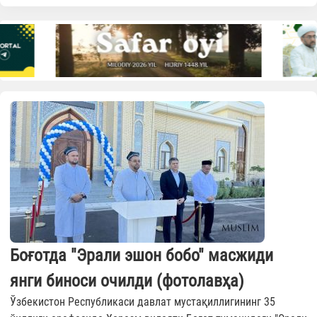
Боғотда "Эрали эшон бобо" масжиди
янги биноси очилди (фотолавҳа)
Ўзбекистон Республикаси давлат мустақиллигининг 35