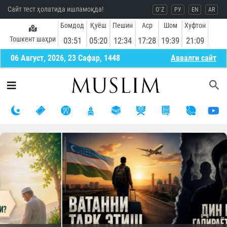
Сайт тест ҳолатида ишламоқда!
O`Z
РУ
EN
AR
Бомдод
Қуёш
Пешин
Аср
Шом
Хуфтон
Тошкент шаҳри
03:51
05:20
12:34
17:28
19:39
21:09
06 Август, 2026, 23 Сафар, 1448
Aввалги сайт
Олдинги
Кей