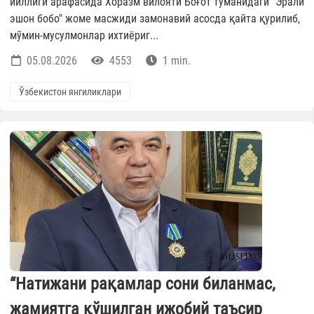
йиллиги арафасида Хоразм вилояти Боғот туманидаги "Эрали
эшон бобо" жоме масжиди замонавий асосда қайта қурилиб,
мўмин-мусулмонлар ихтиёриг...
05.08.2026
4553
1 min.
Ўзбекистон янгиликлари
“Натижани рақамлар сони биланмас,
жамиятга қўшилган ижобий таъсир