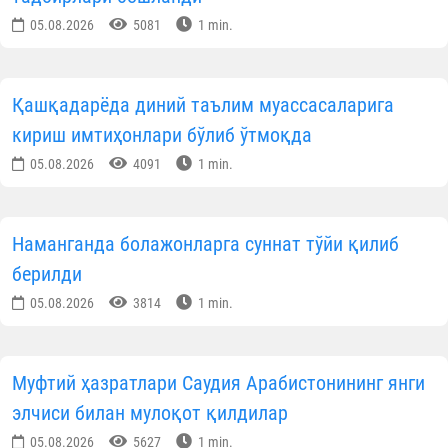
05.08.2026
5081
1 min.
Қашқадарёда диний таълим муассасаларига
кириш имтиҳонлари бўлиб ўтмоқда
05.08.2026
4091
1 min.
Наманганда болажонларга суннат тўйи қилиб
берилди
05.08.2026
3814
1 min.
Муфтий ҳазратлари Саудия Арабистонининг янги
элчиси билан мулоқот қилдилар
05.08.2026
5627
1 min.