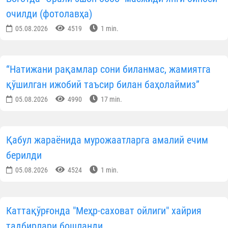
очилди (фотолавҳа)
05.08.2026
4519
1 min.
“Натижани рақамлар сони биланмас, жамиятга
қўшилган ижобий таъсир билан баҳолаймиз”
05.08.2026
4990
17 min.
Қабул жараёнида мурожаатларга амалий ечим
берилди
05.08.2026
4524
1 min.
Каттақўрғонда "Меҳр-саховат ойлиги" хайрия
тадбирлари бошланди