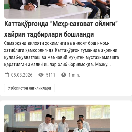
Каттақўрғонда "Меҳр-саховат ойлиги"
хайрия тадбирлари бошланди
Самарқанд вилояти ҳокимлиги ва вилоят бош имом-
хатиблиги ҳамкорлигида Каттақўрғон туманида аҳолини
қўллаб-қувватлаш ва маънавий муҳитни мустаҳкамлашга
қаратилган амалий ишлар олиб борилмоқда. Мазку...
05.08.2026
5111
1 min.
Ўзбекистон янгиликлари