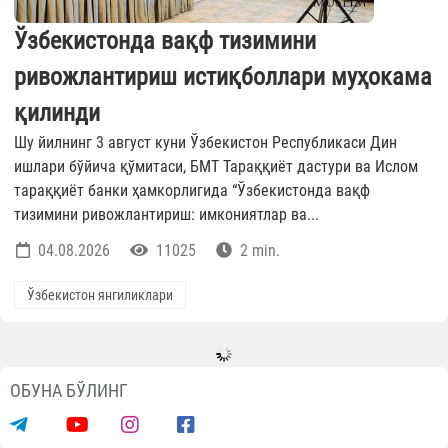
Ўзбекистонда вақф тизимини
ривожлантириш истиқболлари муҳокама
қилинди
Шу йилнинг 3 август куни Ўзбекистон Республикаси Дин
ишлари бўйича қўмитаси, БМТ Тараққиёт дастури ва Ислом
тараққиёт банки ҳамкорлигида “Ўзбекистонда вақф
тизимини ривожлантириш: имкониятлар ва...
04.08.2026
11025
2 min.
Ўзбекистон янгиликлари
ОБУНА БЎЛИНГ