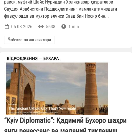
раиси, муфтий Шайх Нуриддин Холиқназар ҳазратлари
Саудия Арабистони Подшоҳлигининг мамлакатимиздаги
фавқулодда ва мухтор элчиси Саад бин Носир бин...
05.08.2026
5638
1 min.
Ўзбекистон янгиликлари
“Kyiv Diplomatic”: Қадимий Бухоро шаҳри
янги ренессанс ва маданий тикланиш