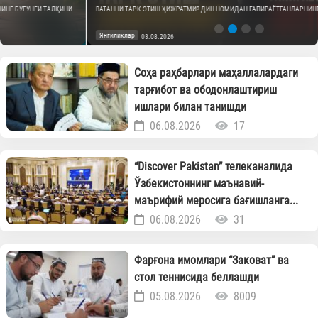
ВАТАННИ ТАРК ЭТИШ ҲИЖРАТМИ? ДИН НОМИДАН ГАПИРАЁТГАНЛАРНИНГ АСЛ ЮЗИ
Янгиликлар
03.08.2026
Соҳа раҳбарлари маҳаллалардаги
тарғибот ва ободонлаштириш
ишлари билан танишди
06.08.2026
17
“Discover Pakistan” телеканалида
Ўзбекистоннинг маънавий-
маърифий меросига бағишланга...
06.08.2026
31
Фарғона имомлари “Заковат” ва
стол теннисида беллашди
05.08.2026
8009