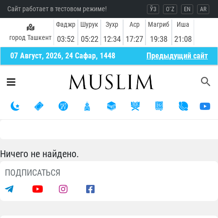
Сайт работает в тестовом режиме!
ЎЗ
O`Z
EN
AR
Фаджр
Шурук
Зухр
Аср
Магриб
Иша
город Ташкент
03:52
05:22
12:34
17:27
19:38
21:08
07 Август, 2026, 24 Сафар, 1448
Предыдущий сайт
Ничего не найдено.
ПОДПИСАТЬСЯ