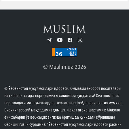
© Muslim.uz 2026
© Ўзбекистон мусулмонлари идораси. Оммавий ахборот воситалари
вакиллари ҳамда порталимиз мухлислари диққатига! Сиз muslim.uz
порталидаги маълумотлардан хоҳлаганча фойдаланишингиз мумкин.
Бизнинг асосий мақсадимиз ҳам шу. Фақат ягона шартимиз: Мақола
ёки хабарни ўз веб-саҳифангизда ёритишда қуйидаги кўринишда
беришингизни сўраймиз: “Ўзбекистон мусулмонлари идораси расмий