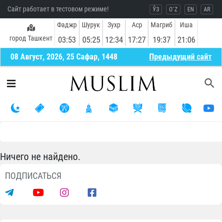
Сайт работает в тестовом режиме!
ЎЗ
O`Z
EN
AR
Фаджр
Шурук
Зухр
Аср
Магриб
Иша
город Ташкент
03:53
05:25
12:34
17:27
19:37
21:06
08 Август, 2026, 25 Сафар, 1448
Предыдущий сайт
Ничего не найдено.
ПОДПИСАТЬСЯ