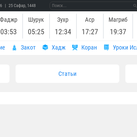
26 | 25 Сафар, 1448
Фаджр
Шурук
Зухр
Аср
Магриб
03:53
05:25
12:34
17:27
19:37
ие
Закот
Хадж
Коран
Уроки Ис
Статьи