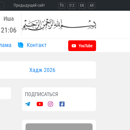
Предыдущий сайт
ЎЗ
O`Z
EN
AR
Иша
21:06
лама
Контакт
YouTube
Хадж 2026
ПОДПИСАТЬСЯ