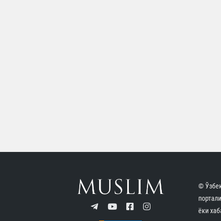
© Ўзбек
портал
ёки хаб