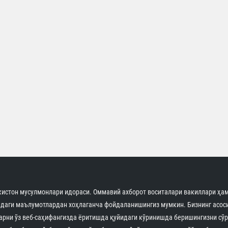
истон мусулмонлари идораси. Оммавий ахборот воситалари вакиллари ҳам
идаги маълумотлардан хоҳлаганча фойдаланишингиз мумкин. Бизнинг асоси
арни ўз веб-саҳифангизда ёритишда қуйидаги кўринишда беришингизни сўр