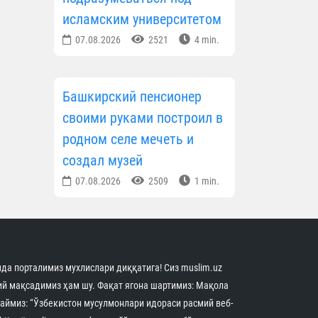
исламским университетом
07.08.2026
2521
4 min.
Башкирский пенсионер
своими руками построил в
родном селе мечеть и
создал музей
07.08.2026
2509
1 min.
да порталимиз мухлислари диққатига! Сиз muslim.uz
й мақсадимиз ҳам шу. Фақат ягона шартимиз: Мақола
аймиз: “Ўзбекистон мусулмонлари идораси расмий веб-