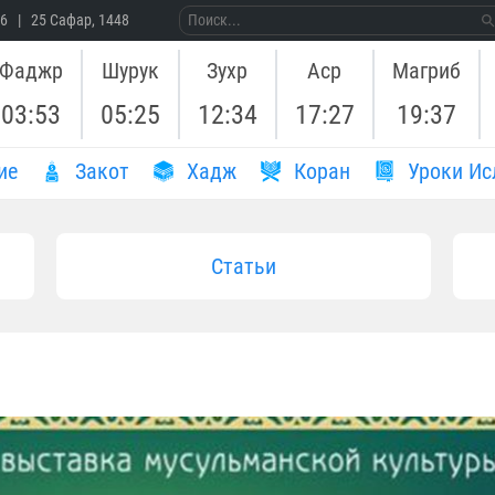
26 | 25 Сафар, 1448
Фаджр
Шурук
Зухр
Аср
Магриб
03:53
05:25
12:34
17:27
19:37
ие
Закот
Хадж
Коран
Уроки Ис
Статьи