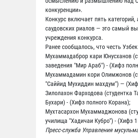
осмыслению и размышлению над С
конкуренции».
Конкурс включает пять категорий, 
саудовских риалов — это самый в
учреждения конкурса.
Ранее сообщалось, что честь Узбек
Мухаммадаброр кари Юнусханов (ст
заведения "Мир Араб") - (Хифз полн
Мухаммадамин кори Олимжонов (ст
"Саййид Мухиддин махдум") — (Хифз
Зилолахон Фарходова (студентка 
Бухари) - (Хифз полного Корана);
Мухтасархон Мухаммаджонова (сту
училища "Хадичаи Кубро") - (Хифз 1
Пресс-служба Управления мусульм