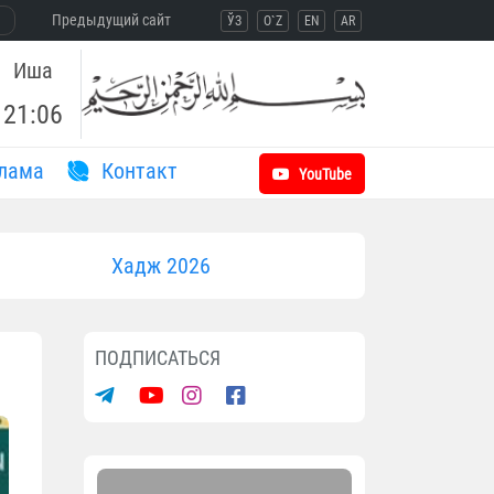
Предыдущий сайт
ЎЗ
O`Z
EN
AR
Иша
21:06
лама
Контакт
YouTube
Хадж 2026
ПОДПИСАТЬСЯ